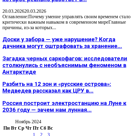
20.03.2026
20.03.2026
Оглавление:Почему умение управлять своим временем стало
критически важным навыком в современном миреГлавные
причины, из-за которых...
Доски у забора — уже нарушение? Когда
дачника могут оштрафовать за хранение...
Загадка черных саркофагов: исследователи
столкнулись с необъяснимым феноменом в
Антарктиде
Разбить на 12 зон и «русские острова»:
Медведев рассказал как ЦРУ в...
Россия построит электростанцию на Луне к
2036 году — зачем нам лунная...
Ноябрь 2024
Пн
Вт
Ср
Чт
Пт
Сб
Вс
1
2
3