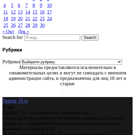
4
5
6
7
8
9
10
11
12
13
14
15
16
17
18
19
20
21
22
23
24
25
26
27
28
29
30
« Окт
Дек »
Search for:
Search
Рубрики
Рубрики
Материалы предоставляются исключительно в
ознакомительных целях и могут не совпадать с мнением
администрации сайта, и предназначены для лиц 18 лет и
старше
Правда-ТВ.ru
О нас
Правда-ТВ - Дискуссионно политическая
площадка.Использование материалов издания допускается
только при одновременном размещении гиперссылки на
оригинал в «Правда-ТВ»
@2023 - www.pravda-tv.ru. Все права принадлежат