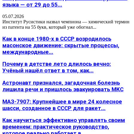
языка — от 29 до 55...
05.07.2026
Институт Русистики назвал чемпиона — химический термин
из патента на 55 букв, который уже обогнал...
Как в конце 1980-х в СССР возродилось
масонское движение: скрытые процессы,
международные...
Почему в детстве лето длилось вечно:
Учёный нашёл ответ в том, как...
Астронавт признался, загадочная болезнь
лишила речи и пришлось эвакуировать МКС
МАЗ-7907: Крупнейшее в мире 24 колесное
шасси, созданное в СССР для ракет...
Как научиться эффективно управлять своим
временем: практическое руководство,
которое реально работает в...