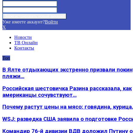
Уже имеете аккаунт?
Войти
X
Новости
ТВ Онлайн
Контакты
Топ
В Ялте отдыхающих экстренно призвали покин
пляжи…
Российская шестовичка Разина рассказала, как
американцы сочувствуют…
Почему растут цены на мясо: говядина, курица
WSJ: разведка США заявила о подготовке Росс
Командир 76-й дивизии ВДВ доложил Путину 