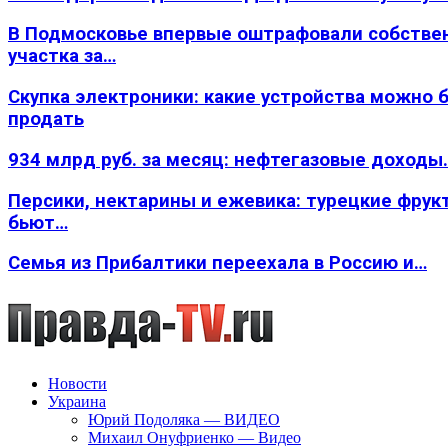
В Подмосковье впервые оштрафовали собстве
участка за…
Скупка электроники: какие устройства можно 
продать
934 млрд руб. за месяц: нефтегазовые доходы
Персики, нектарины и ежевика: турецкие фрук
бьют…
Семья из Прибалтики переехала в Россию и…
Новости
Украина
Юрий Подоляка — ВИДЕО
Михаил Онуфриенко — Видео