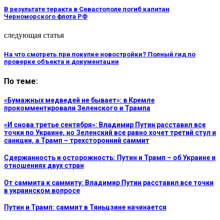
В результате теракта в Севастополе погиб капитан
Черноморского флота РФ
следующая статья
На что смотреть при покупке новостройки? Полный гид по
проверке объекта и документации
По теме:
«Бумажных медведей не бывает»: в Кремле
прокомментировали Зеленского и Трампа
«И снова третье сентября»: Владимир Путин расставил все
точки по Украине, но Зеленский все равно хочет третий стул и
санкции, а Трамп – трехсторонний саммит
Сдержанность и осторожность: Путин и Трамп – об Украине и
отношениях двух стран
От саммита к саммиту: Владимир Путин расставил все точки
в украинском вопросе
Путин и Трамп: саммит в Тяньцзине начинается