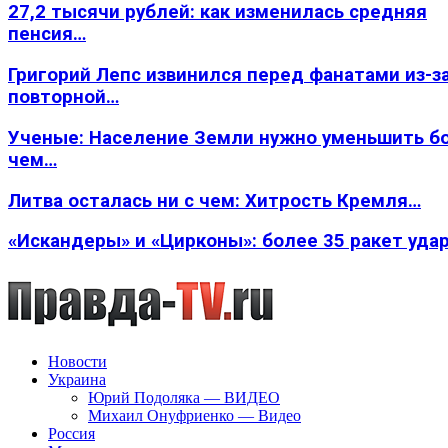
27,2 тысячи рублей: как изменилась средняя
пенсия…
Григорий Лепс извинился перед фанатами из-з
повторной…
Ученые: Население Земли нужно уменьшить б
чем…
Литва осталась ни с чем: Хитрость Кремля…
«Искандеры» и «Цирконы»: более 35 ракет уда
Новости
Украина
Юрий Подоляка — ВИДЕО
Михаил Онуфриенко — Видео
Россия