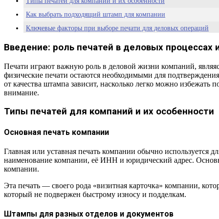
Типы печатей для компаний и их особенности
Как выбрать подходящий штамп для компании
Ключевые факторы при выборе печати для деловых операций
Проверка соответствия печати юридическим требованиям
Введение: роль печатей в деловых процессах 
Заключение: важность правильного выбора печатей для бизнеса
Печати играют важную роль в деловой жизни компаний, являя
Часто задаваемые вопросы
физические печати остаются необходимыми для подтверждения 
от качества штампа зависит, насколько легко можно избежать п
внимание.
Типы печатей для компаний и их особенности
Основная печать компании
Главная или уставная печать компании обычно используется д
наименование компании, её ИНН и юридический адрес. Основная
компании.
Эта печать — своего рода «визитная карточка» компании, кото
который не подвержен быстрому износу и подделкам.
Штампы для разных отделов и документов