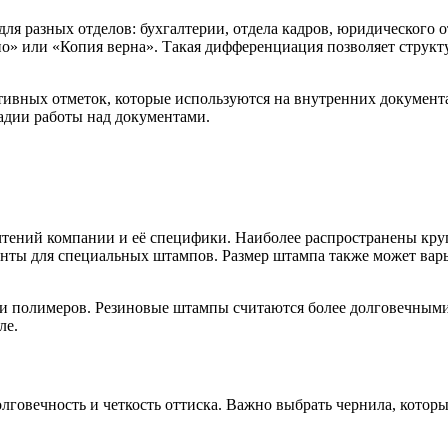
 разных отделов: бухгалтерии, отдела кадров, юридического о
о» или «Копия верна». Такая дифференциация позволяет структу
тивных отметок, которые используются на внутренних докумен
адии работы над документами.
тений компании и её специфики. Наиболее распространены круг
ианты для специальных штампов. Размер штампа также может вар
или полимеров. Резиновые штампы считаются более долговечным
ле.
олговечность и четкость оттиска. Важно выбрать чернила, котор