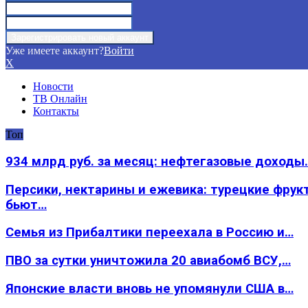
Уже имеете аккаунт?
Войти
X
Новости
ТВ Онлайн
Контакты
Топ
934 млрд руб. за месяц: нефтегазовые доходы
Персики, нектарины и ежевика: турецкие фрук
бьют…
Семья из Прибалтики переехала в Россию и…
ПВО за сутки уничтожила 20 авиабомб ВСУ,…
Японские власти вновь не упомянули США в…