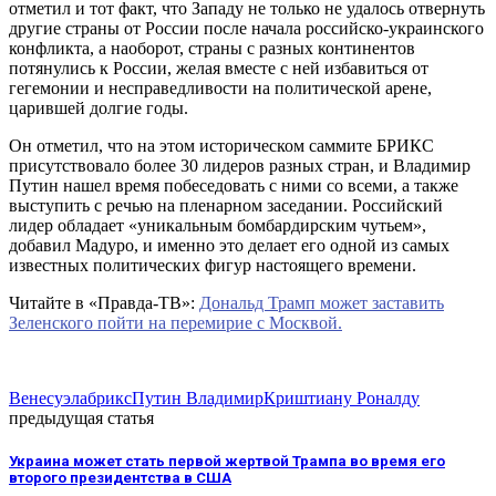
отметил и тот факт, что Западу не только не удалось отвернуть
другие страны от России после начала российско-украинского
конфликта, а наоборот, страны с разных континентов
потянулись к России, желая вместе с ней избавиться от
гегемонии и несправедливости на политической арене,
царившей долгие годы.
Он отметил, что на этом историческом саммите БРИКС
присутствовало более 30 лидеров разных стран, и Владимир
Путин нашел время побеседовать с ними со всеми, а также
выступить с речью на пленарном заседании. Российский
лидер обладает «уникальным бомбардирским чутьем»,
добавил Мадуро, и именно это делает его одной из самых
известных политических фигур настоящего времени.
Читайте в «Правда-ТВ»:
Дональд Трамп может заставить
Зеленского пойти на перемирие с Москвой.
Венесуэла
брикс
Путин Владимир
Криштиану Роналду
предыдущая статья
Украина может стать первой жертвой Трампа во время его
второго президентства в США