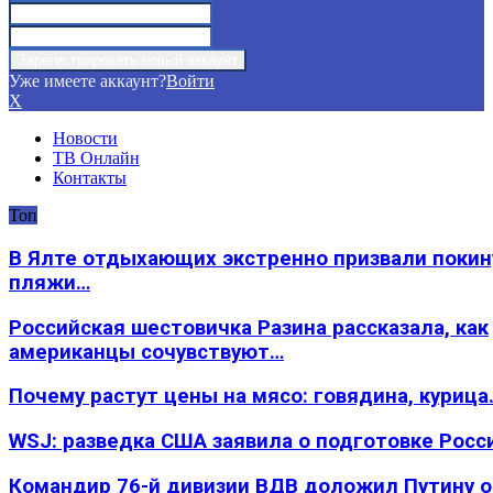
Уже имеете аккаунт?
Войти
X
Новости
ТВ Онлайн
Контакты
Топ
В Ялте отдыхающих экстренно призвали покин
пляжи…
Российская шестовичка Разина рассказала, как
американцы сочувствуют…
Почему растут цены на мясо: говядина, курица
WSJ: разведка США заявила о подготовке Росс
Командир 76-й дивизии ВДВ доложил Путину 