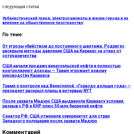
следующая статья
Урбанистический тренд: электросамокаты в жизни города и их
влияние на общественное пространство
По теме:
От угрозы убийством до постоянного шантажа: Родригес
раскрыла методы давления США на Каракас за отказ от
сотрудничества
США начали продажу венесуэльской нефти и полностью
контролируют доходы — Трамп угрожает новому
руководству Каракаса
Трамп о контроле над Венесуэлой: «Гораздо дольше года» —
президент раскрыл планы в интервью NYT
После захвата Мадуро США выдвинули Каракасу условия:
разрыв с РФ и КНР плюс 50 млн баррелей нефти
Сенатор РФ: США отменили суверенитет для стран
Западного полушария после захвата Мадуро
Комментарий