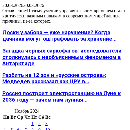
20.03.2026
20.03.2026
Оглавление:Почему умение управлять своим временем стало
критически важным навыком в современном миреГлавные
причины, из-за которых...
Доски у забора — уже нарушение? Когда
дачника могут оштрафовать за хранение...
Загадка черных саркофагов: исследователи
столкнулись с необъяснимым феноменом в
Антарктиде
Разбить на 12 зон и «русские острова»:
Медведев рассказал как ЦРУ в...
Россия построит электростанцию на Луне к
2036 году — зачем нам лунная...
Ноябрь 2024
Пн
Вт
Ср
Чт
Пт
Сб
Вс
1
2
3
4
5
6
7
8
9
10