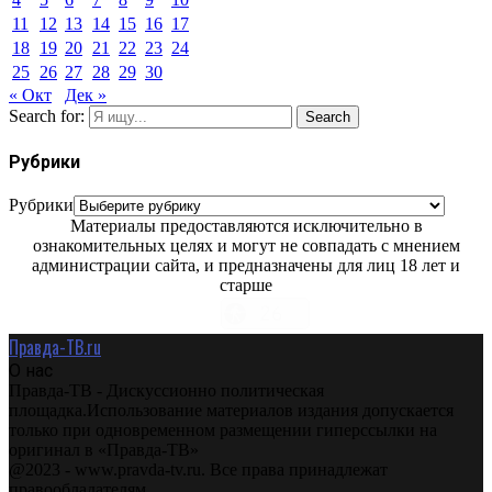
11
12
13
14
15
16
17
18
19
20
21
22
23
24
25
26
27
28
29
30
« Окт
Дек »
Search for:
Search
Рубрики
Рубрики
Материалы предоставляются исключительно в
ознакомительных целях и могут не совпадать с мнением
администрации сайта, и предназначены для лиц 18 лет и
старше
Правда-ТВ.ru
О нас
Правда-ТВ - Дискуссионно политическая
площадка.Использование материалов издания допускается
только при одновременном размещении гиперссылки на
оригинал в «Правда-ТВ»
@2023 - www.pravda-tv.ru. Все права принадлежат
правообладателям.