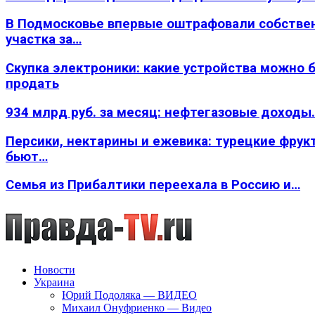
В Подмосковье впервые оштрафовали собстве
участка за…
Скупка электроники: какие устройства можно 
продать
934 млрд руб. за месяц: нефтегазовые доходы
Персики, нектарины и ежевика: турецкие фрук
бьют…
Семья из Прибалтики переехала в Россию и…
Новости
Украина
Юрий Подоляка — ВИДЕО
Михаил Онуфриенко — Видео