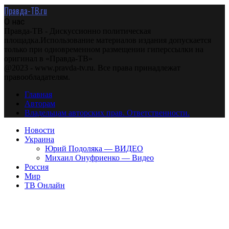
Правда-ТВ.ru
О нас
Правда-ТВ - Дискуссионно политическая
площадка.Использование материалов издания допускается
только при одновременном размещении гиперссылки на
оригинал в «Правда-ТВ»
@2023 - www.pravda-tv.ru. Все права принадлежат
правообладателям.
Главная
Авторам
Владельцам авторских прав. Ответственности.
Новости
Украина
Юрий Подоляка — ВИДЕО
Михаил Онуфриенко — Видео
Россия
Мир
ТВ Онлайн