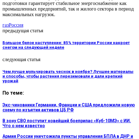
подготовки гарантирует стабильное энергоснабжение как
промышленных предприятий, так и жилого сектора в период
максимальных нагрузок.
газ
Россия
предыдущая статья
Большое белое наступление: 85% территории России накроет
снегом на следующей неделе
следующая статья
Чем лучше мульчировать чеснок в ноябре? Лучшие материалы
и способы, чтобы растения перезимовали и дали крепкий
урожай
По теме:
Экс-чиновники Германии, Франции и США предложили новую
схему по изъятия активов ЦБ РФ
В зону СВО поступит новейший боеприпас «Куб-10МЭ» с ИИ.
Что о нем известно
Армия России уничтожила пункты управления БПЛА в ДНР и