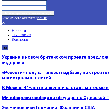
Уже имеете аккаунт?
Войти
X
Новости
ТВ Онлайн
Контакты
Топ
Украине в новом британском проекте предлож
«ядерный…
«Россети» получат инвестнадбавку на строите
магистральных сетей
В Москве 41-летняя женщина стала матерью в
Минобороны сообщило об ударе по Одесской 
Экс-чиновники Германии, Франции и США