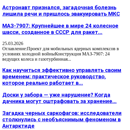
Астронавт признался, загадочная болезнь
лишила речи и пришлось эвакуировать МКС
МАЗ-7907: Крупнейшее в мире 24 колесное
шасси, созданное в СССР для ракет...
25.03.2026
Оглавление:Проект для мобильных ядерных комплексов в
условиях холодной войныКонструкция МАЗ-7907: 24
ведущих колеса и газотурбинная...
Как научиться эффективно управлять своим
временем: практическое руководство,
которое реально работает в...
Доски у забора — уже нарушение? Когда
дачника могут оштрафовать за хранение...
Загадка черных саркофагов: исследователи
столкнулись с необъяснимым феноменом в
Антарктиде