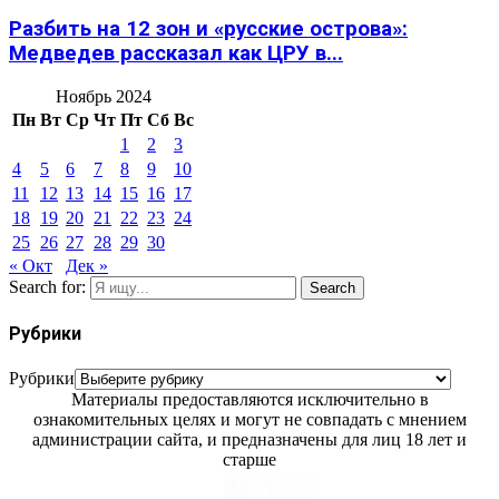
Разбить на 12 зон и «русские острова»:
Медведев рассказал как ЦРУ в...
Ноябрь 2024
Пн
Вт
Ср
Чт
Пт
Сб
Вс
1
2
3
4
5
6
7
8
9
10
11
12
13
14
15
16
17
18
19
20
21
22
23
24
25
26
27
28
29
30
« Окт
Дек »
Search for:
Search
Рубрики
Рубрики
Материалы предоставляются исключительно в
ознакомительных целях и могут не совпадать с мнением
администрации сайта, и предназначены для лиц 18 лет и
старше