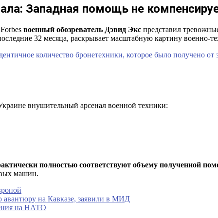
иала: Западная помощь не компенсируе
 Forbes
военный обозреватель Дэвид Экс
представил тревожные
последние 32 месяца, раскрывает масштабную картину военно-те
ентичное количество бронетехники, которое было получено от
Украине внушительный арсенал военной техники:
рактически полностью соответствуют объему полученной по
евых машин.
вропой
ю авантюру на Кавказе, заявили в МИД
дения на НАТО