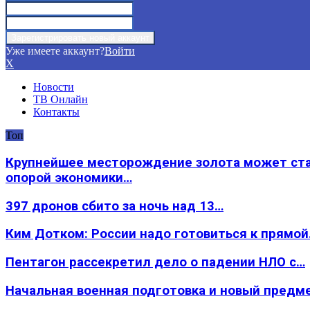
Уже имеете аккаунт?
Войти
X
Новости
ТВ Онлайн
Контакты
Топ
Крупнейшее месторождение золота может ст
опорой экономики…
397 дронов сбито за ночь над 13…
Ким Дотком: России надо готовиться к прямо
Пентагон рассекретил дело о падении НЛО с…
Начальная военная подготовка и новый предм