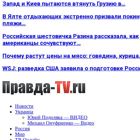
Запад и Киев пытаются втянуть Грузию в…
В Ялте отдыхающих экстренно призвали покин
пляжи…
Российская шестовичка Разина рассказала, как
американцы сочувствуют…
Почему растут цены на мясо: говядина, курица
WSJ: разведка США заявила о подготовке Росс
Новости
Украина
Юрий Подоляка — ВИДЕО
Михаил Онуфриенко — Видео
Россия
Мир
ТВ Онлайн