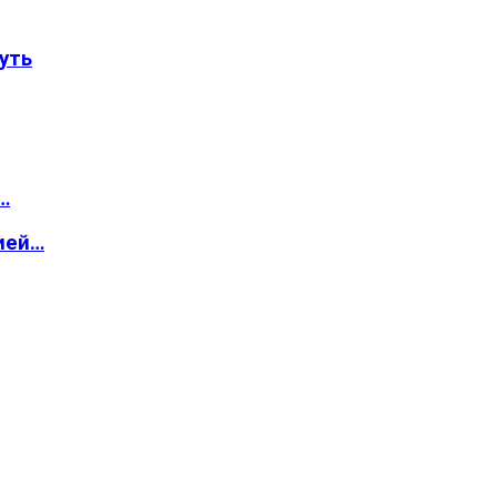
уть
…
ией…