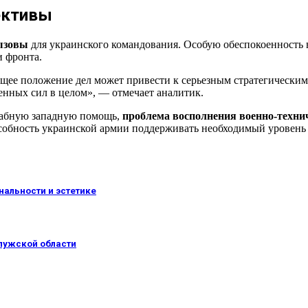
ективы
вызовы
для украинского командования. Особую обеспокоенность 
 фронта.
ущее положение дел может привести к серьезным стратегически
женных сил в целом», — отмечает аналитик.
штабную западную помощь,
проблема восполнения военно-технич
особность украинской армии поддерживать необходимый уровень 
нальности и эстетике
алужской области