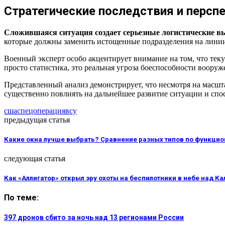
Стратегические последствия и персп
Сложившаяся ситуация создает серьезные логистические 
которые должны заменить истощенные подразделения на линии
Военный эксперт особо акцентирует внимание на том, что тек
просто статистика, это реальная угроза боеспособности воору
Представленный анализ демонстрирует, что несмотря на мас
существенно повлиять на дальнейшее развитие ситуации и сп
сша
спецоперация
всу
предыдущая статья
Какие окна лучше выбрать? Сравнение разных типов по функцио
следующая статья
Как «Аллигатор» открыл эру охоты на беспилотники в небе над К
По теме:
397 дронов сбито за ночь над 13 регионами России