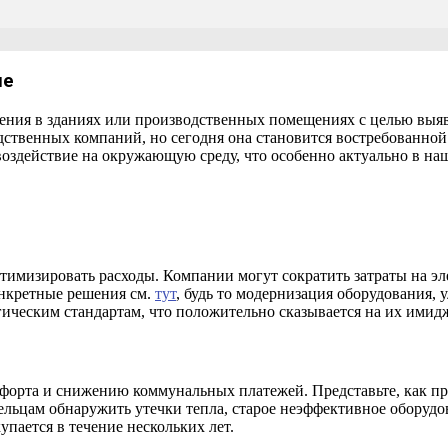
ие
ления в зданиях или производственных помещениях с целью выяв
ственных компаний, но сегодня она становится востребованной 
оздействие на окружающую среду, что особенно актуально в наш
тимизировать расходы. Компании могут сократить затраты на э
онкретные решения см.
тут
, будь то модернизация оборудования,
гическим стандартам, что положительно сказывается на их имид
орта и снижению коммунальных платежей. Представьте, как прия
ельцам обнаружить утечки тепла, старое неэффективное оборудо
упается в течение нескольких лет.