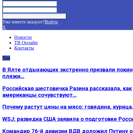
Уже имеете аккаунт?
Войти
X
Новости
ТВ Онлайн
Контакты
Топ
В Ялте отдыхающих экстренно призвали покин
пляжи…
Российская шестовичка Разина рассказала, как
американцы сочувствуют…
Почему растут цены на мясо: говядина, курица
WSJ: разведка США заявила о подготовке Росс
Командир 76-й дивизии ВДВ доложил Путину 