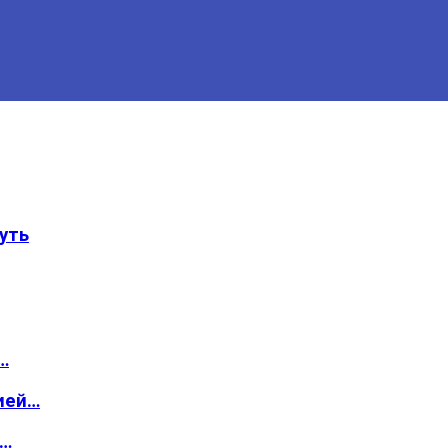
уть
…
ией…
о…