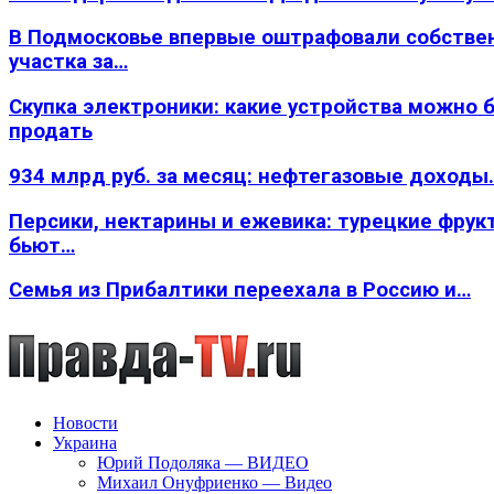
В Подмосковье впервые оштрафовали собстве
участка за…
Скупка электроники: какие устройства можно 
продать
934 млрд руб. за месяц: нефтегазовые доходы
Персики, нектарины и ежевика: турецкие фрук
бьют…
Семья из Прибалтики переехала в Россию и…
Новости
Украина
Юрий Подоляка — ВИДЕО
Михаил Онуфриенко — Видео