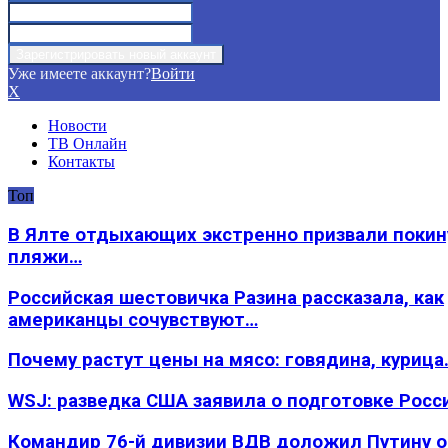
Уже имеете аккаунт?
Войти
X
Новости
ТВ Онлайн
Контакты
Топ
В Ялте отдыхающих экстренно призвали покин
пляжи…
Российская шестовичка Разина рассказала, как
американцы сочувствуют…
Почему растут цены на мясо: говядина, курица
WSJ: разведка США заявила о подготовке Росс
Командир 76-й дивизии ВДВ доложил Путину 