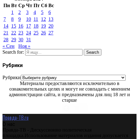
Пн
Вт
Ср
Чт
Пт
Сб
Вс
1
2
3
4
5
6
7
8
9
10
11
12
13
14
15
16
17
18
19
20
21
22
23
24
25
26
27
28
29
30
31
« Сен
Ноя »
Search for:
Search
Рубрики
Рубрики
Материалы предоставляются исключительно в
ознакомительных целях и могут не совпадать с мнением
администрации сайта, и предназначены для лиц 18 лет и
старше
Правда-ТВ.ru
О нас
Правда-ТВ - Дискуссионно политическая
площадка.Использование материалов издания допускается