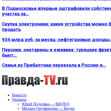
В Подмосковье впервые оштрафовали собстве
участка за…
Скупка электроники: какие устройства можно 
продать
934 млрд руб. за месяц: нефтегазовые доходы
Персики, нектарины и ежевика: турецкие фрук
бьют…
Семья из Прибалтики переехала в Россию и…
Новости
Украина
Юрий Подоляка — ВИДЕО
Михаил Онуфриенко — Видео