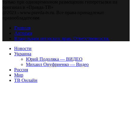
только при одновременном размещении гиперссылки на
оригинал в «Правда-ТВ»
@2023 - www.pravda-tv.ru. Все права принадлежат
правообладателям.
Главная
Авторам
Владельцам авторских прав. Ответственности.
Новости
Украина
Юрий Подоляка — ВИДЕО
Михаил Онуфриенко — Видео
Россия
Мир
ТВ Онлайн