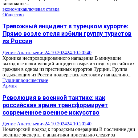
возможное...
экономика
ключевая ставка
Общество
Тревожный инцидент в турецком курорте:
Прямо возле отеля избили группу туристов
из России
Денис Анатольевич
24.10.2024
24.10.2024
0
Хроника неспровоцированного нападения В минувшие
выходные шокирующий инцидент омрачил отдых российских
граждан в одном из престижных курортов Турции. Группа
отдыхающих из России подверглась жестокому нападению...
Турция
происшествие
Армия
Революция в военной тактике: как
российская армия трансформирует
современное военное искусство
Денис Анатольевич
24.10.2024
24.10.2024
0
Новаторский подход к городским операциям В последние дни
военные эксперты и аналитики пристально следят за