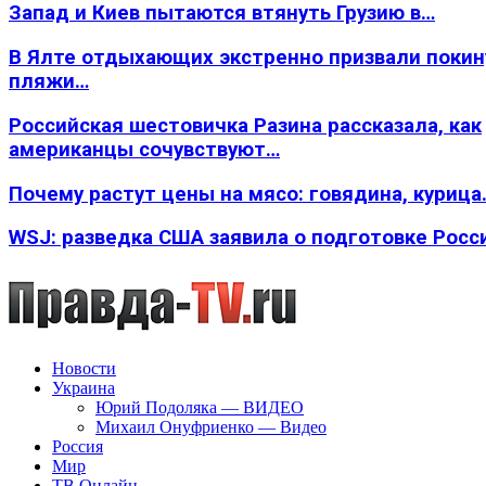
Запад и Киев пытаются втянуть Грузию в…
В Ялте отдыхающих экстренно призвали покин
пляжи…
Российская шестовичка Разина рассказала, как
американцы сочувствуют…
Почему растут цены на мясо: говядина, курица
WSJ: разведка США заявила о подготовке Росс
Новости
Украина
Юрий Подоляка — ВИДЕО
Михаил Онуфриенко — Видео
Россия
Мир
ТВ Онлайн