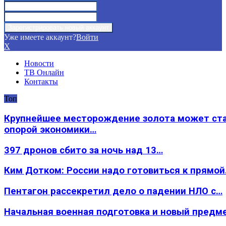
Уже имеете аккаунт?
Войти
X
Новости
ТВ Онлайн
Контакты
Топ
Крупнейшее месторождение золота может ст
опорой экономики…
397 дронов сбито за ночь над 13…
Ким Дотком: России надо готовиться к прямо
Пентагон рассекретил дело о падении НЛО с…
Начальная военная подготовка и новый предм