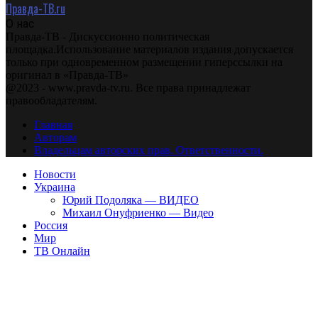
Правда-ТВ.ru
О нас
Правда-ТВ - Дискуссионно политическая
площадка.Использование материалов издания допускается
только при одновременном размещении гиперссылки на
оригинал в «Правда-ТВ»
@2023 - www.pravda-tv.ru. Все права принадлежат
правообладателям.
Главная
Авторам
Владельцам авторских прав. Ответственности.
Новости
Украина
Юрий Подоляка — ВИДЕО
Михаил Онуфриенко — Видео
Россия
Мир
ТВ Онлайн