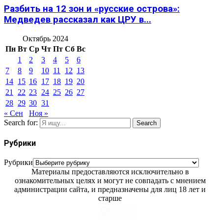
Разбить на 12 зон и «русские острова»:
Медведев рассказал как ЦРУ в...
Октябрь 2024
Пн
Вт
Ср
Чт
Пт
Сб
Вс
1
2
3
4
5
6
7
8
9
10
11
12
13
14
15
16
17
18
19
20
21
22
23
24
25
26
27
28
29
30
31
« Сен
Ноя »
Search for:
Search
Рубрики
Рубрики
Материалы предоставляются исключительно в
ознакомительных целях и могут не совпадать с мнением
администрации сайта, и предназначены для лиц 18 лет и
старше