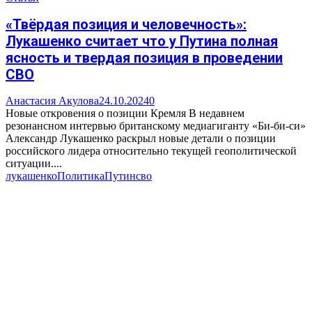
«Твёрдая позиция и человечность»:
Лукашенко считает что у Путина полная
ясность и твердая позиция в проведении
СВО
Анастасия Акулова
24.10.2024
0
Новые откровения о позиции Кремля В недавнем
резонансном интервью британскому медиагиганту «Би-би-си»
Александр Лукашенко раскрыл новые детали о позиции
российского лидера относительно текущей геополитической
ситуации....
лукашенко
Политика
Путин
сво