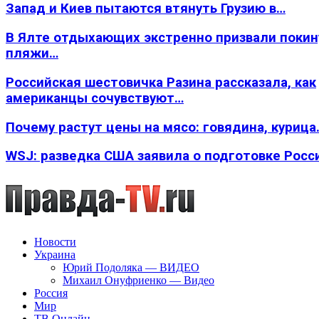
Запад и Киев пытаются втянуть Грузию в…
В Ялте отдыхающих экстренно призвали покин
пляжи…
Российская шестовичка Разина рассказала, как
американцы сочувствуют…
Почему растут цены на мясо: говядина, курица
WSJ: разведка США заявила о подготовке Росс
Новости
Украина
Юрий Подоляка — ВИДЕО
Михаил Онуфриенко — Видео
Россия
Мир
ТВ Онлайн