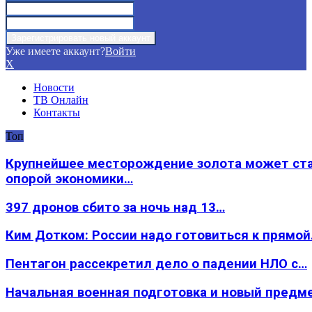
Уже имеете аккаунт?
Войти
X
Новости
ТВ Онлайн
Контакты
Топ
Крупнейшее месторождение золота может ст
опорой экономики…
397 дронов сбито за ночь над 13…
Ким Дотком: России надо готовиться к прямо
Пентагон рассекретил дело о падении НЛО с…
Начальная военная подготовка и новый предм