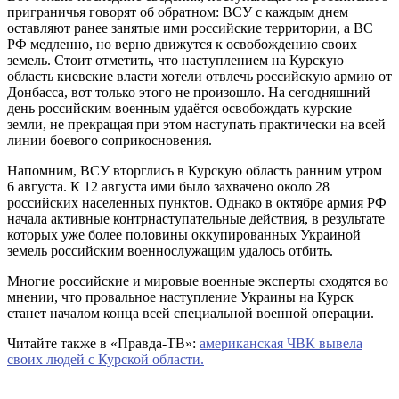
приграничья говорят об обратном: ВСУ с каждым днем
оставляют ранее занятые ими российские территории, а ВС
РФ медленно, но верно движутся к освобождению своих
земель. Стоит отметить, что наступлением на Курскую
область киевские власти хотели отвлечь российскую армию от
Донбасса, вот только этого не произошло. На сегодняшний
день российским военным удаётся освобождать курские
земли, не прекращая при этом наступать практически на всей
линии боевого соприкосновения.
Напомним, ВСУ вторглись в Курскую область ранним утром
6 августа. К 12 августа ими было захвачено около 28
российских населенных пунктов. Однако в октябре армия РФ
начала активные контрнаступательные действия, в результате
которых уже более половины оккупированных Украиной
земель российским военнослужащим удалось отбить.
Многие российские и мировые военные эксперты сходятся во
мнении, что провальное наступление Украины на Курск
станет началом конца всей специальной военной операции.
Читайте также в «Правда-ТВ»:
американская ЧВК вывела
своих людей с Курской области.