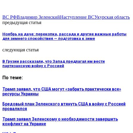
ВС РФ
Владимир Зеленский
Наступление ВСУ
курская область
предыдущая статья
Ноябрь на даче: перекопка, рассада и другие важные работы
для зимнего спокойствия — подготовка к зиме
следующая статья
В Грузии рассказали, что Запад предлагал им вести
партизанскую войну с Россией
По теме:
Трамп заявил, что США могут «забрать практически все»
ресурсы Украины
Бредовый план Зеленского втянуть США в войну с Россией
провалился
Трамп заявил Зеленскому о необходимости завершить
конфликт на Украине