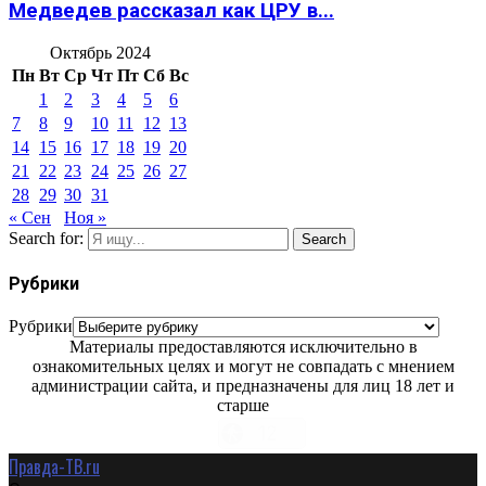
Медведев рассказал как ЦРУ в...
Октябрь 2024
Пн
Вт
Ср
Чт
Пт
Сб
Вс
1
2
3
4
5
6
7
8
9
10
11
12
13
14
15
16
17
18
19
20
21
22
23
24
25
26
27
28
29
30
31
« Сен
Ноя »
Search for:
Search
Рубрики
Рубрики
Материалы предоставляются исключительно в
ознакомительных целях и могут не совпадать с мнением
администрации сайта, и предназначены для лиц 18 лет и
старше
Правда-ТВ.ru