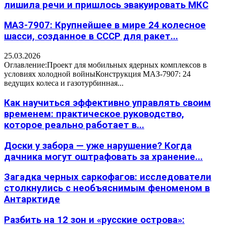
лишила речи и пришлось эвакуировать МКС
МАЗ-7907: Крупнейшее в мире 24 колесное
шасси, созданное в СССР для ракет...
25.03.2026
Оглавление:Проект для мобильных ядерных комплексов в
условиях холодной войныКонструкция МАЗ-7907: 24
ведущих колеса и газотурбинная...
Как научиться эффективно управлять своим
временем: практическое руководство,
которое реально работает в...
Доски у забора — уже нарушение? Когда
дачника могут оштрафовать за хранение...
Загадка черных саркофагов: исследователи
столкнулись с необъяснимым феноменом в
Антарктиде
Разбить на 12 зон и «русские острова»: