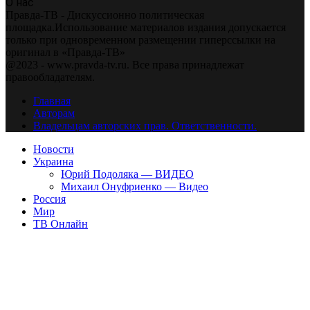
О нас
Правда-ТВ - Дискуссионно политическая
площадка.Использование материалов издания допускается
только при одновременном размещении гиперссылки на
оригинал в «Правда-ТВ»
@2023 - www.pravda-tv.ru. Все права принадлежат
правообладателям.
Главная
Авторам
Владельцам авторских прав. Ответственности.
Новости
Украина
Юрий Подоляка — ВИДЕО
Михаил Онуфриенко — Видео
Россия
Мир
ТВ Онлайн