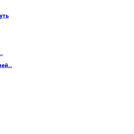
уть
…
ией…