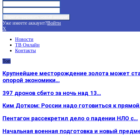
Уже имеете аккаунт?
Войти
X
Новости
ТВ Онлайн
Контакты
Топ
Крупнейшее месторождение золота может ст
опорой экономики…
397 дронов сбито за ночь над 13…
Ким Дотком: России надо готовиться к прямо
Пентагон рассекретил дело о падении НЛО с…
Начальная военная подготовка и новый предм