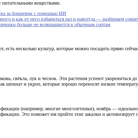
ву питательными веществами.
тка за борщевик с помощью ИИ
ного и как от него избавиться раз и навсегда — разбираем совр
 дачники больше не возвращаются к обычным сортам
, есть несколько культур, которые можно посадить прямо сейчас
ковь, свёкла, лук и чеснок. Эти растения успеют укорениться д
как шпинат и укроп, которые хорошо переносят низкие температ
тификации (например, многие многолетники), ноябрь — идеально
ификации. Это поможет им пройти этап закалки и активизирует п