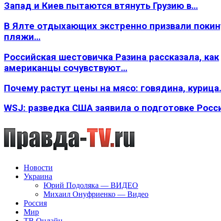
Запад и Киев пытаются втянуть Грузию в…
В Ялте отдыхающих экстренно призвали покин
пляжи…
Российская шестовичка Разина рассказала, как
американцы сочувствуют…
Почему растут цены на мясо: говядина, курица
WSJ: разведка США заявила о подготовке Росс
Новости
Украина
Юрий Подоляка — ВИДЕО
Михаил Онуфриенко — Видео
Россия
Мир
ТВ Онлайн