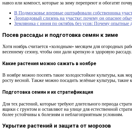
навоз или компост, которые за зиму перепреют и обогатят поч
В Подмосковье впервые оштрафовали собственника учас
Леопардовый слизень на участке: почему он опаснее обыч
Земляника с июня по октябрь без усов: Почему опытные
Посев рассады и подготовка семян к зиме
Хотя ноябрь считается «холодным» месяцем для огородных работ
весеннему сезону, чтобы они дали крепкую и здоровую рассаду.
Какие растения можно сажать в ноябре
В ноябре можно посеять такие холодостойкие культуры, как мор
росту весной. Также можно посадить зелёные культуры, такие 
Подготовка семян и их стратификация
Для тех растений, которые требуют длительного периода стра
ящики с грунтом и оставляют на улице для естественной страт
более устойчивы к болезням и неблагоприятным условиям.
Укрытие растений и защита от морозов