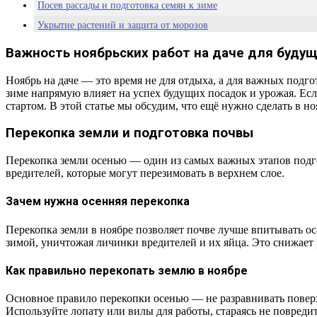
Посев рассады и подготовка семян к зиме
Укрытие растений и защита от морозов
Заключение: отдых без забот после завершения дачных дел
Важность ноябрьских работ на даче для буду
Часто задаваемые вопросы
Ноябрь на даче — это время не для отдыха, а для важных подго
зиме напрямую влияет на успех будущих посадок и урожая. Есл
стартом. В этой статье мы обсудим, что ещё нужно сделать в н
Перекопка земли и подготовка почвы
Перекопка земли осенью — один из самых важных этапов подго
вредителей, которые могут перезимовать в верхнем слое.
Зачем нужна осенняя перекопка
Перекопка земли в ноябре позволяет почве лучше впитывать ос
зимой, уничтожая личинки вредителей и их яйца. Это снижает
Как правильно перекопать землю в ноябре
Основное правило перекопки осенью — не разравнивать поверх
Используйте лопату или вилы для работы, стараясь не повреди