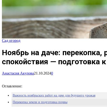
Сад огород
Ноябрь на даче: перекопка,
спокойствия — подготовка к
Анастасия Акулова
21.10.2024
0
Оглавление:
Важность ноябрьских работ на даче для будущего урожая
Перекопка земли и подготовка почвы