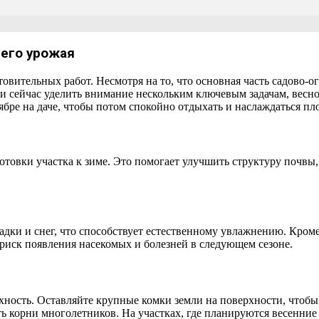
щего урожая
товительных работ. Несмотря на то, что основная часть садово-о
и сейчас уделить внимание нескольким ключевым задачам, весно
оябре на даче, чтобы потом спокойно отдыхать и наслаждаться пл
товки участка к зиме. Это помогает улучшить структуру почвы
адки и снег, что способствует естественному увлажнению. Кроме
 риск появления насекомых и болезней в следующем сезоне.
ность. Оставляйте крупные комки земли на поверхности, чтобы
ть корни многолетников. На участках, где планируются весенние