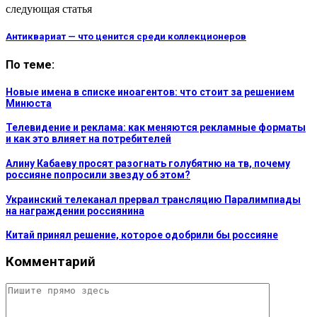
следующая статья
Антиквариат — что ценится среди коллекционеров
По теме:
Новые имена в списке иноагентов: что стоит за решением
Минюста
Телевидение и реклама: как меняются рекламные форматы
и как это влияет на потребителей
Алину Кабаеву просят разогнать голубятню на тв, почему
россияне попросили звезду об этом?
Украинский телеканал прервал трансляцию Паралимпиады
на награждении россиянина
Китай принял решение, которое одобрили бы россияне
Комментарий