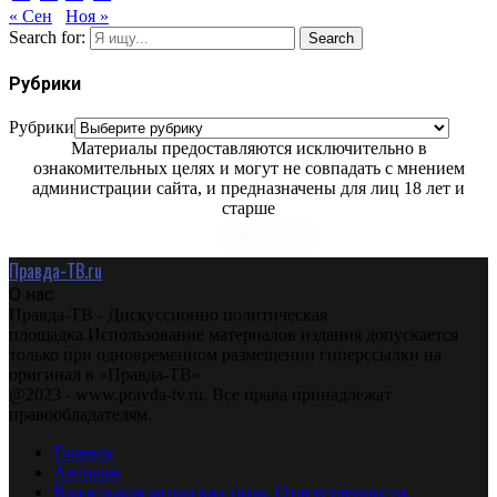
« Сен
Ноя »
Search for:
Search
Рубрики
Рубрики
Материалы предоставляются исключительно в
ознакомительных целях и могут не совпадать с мнением
администрации сайта, и предназначены для лиц 18 лет и
старше
Правда-ТВ.ru
О нас
Правда-ТВ - Дискуссионно политическая
площадка.Использование материалов издания допускается
только при одновременном размещении гиперссылки на
оригинал в «Правда-ТВ»
@2023 - www.pravda-tv.ru. Все права принадлежат
правообладателям.
Главная
Авторам
Владельцам авторских прав. Ответственности.