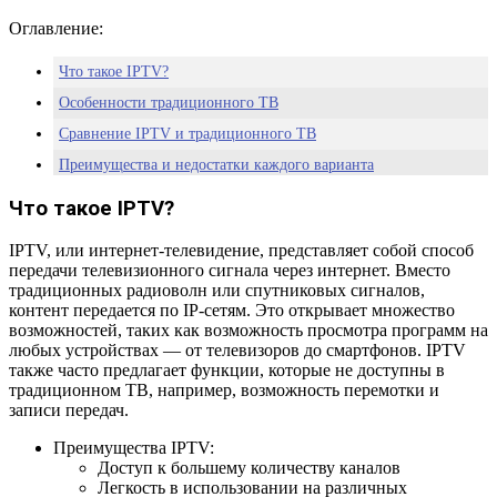
Оглавление:
Что такое IPTV?
Особенности традиционного ТВ
Сравнение IPTV и традиционного ТВ
Преимущества и недостатки каждого варианта
Как выбрать подходящий вариант
Что такое IPTV?
Заключение
IPTV, или интернет-телевидение, представляет собой способ
Часто задаваемые вопросы
передачи телевизионного сигнала через интернет. Вместо
традиционных радиоволн или спутниковых сигналов,
контент передается по IP-сетям. Это открывает множество
возможностей, таких как возможность просмотра программ на
любых устройствах — от телевизоров до смартфонов. IPTV
также часто предлагает функции, которые не доступны в
традиционном ТВ, например, возможность перемотки и
записи передач.
Преимущества IPTV:
Доступ к большему количеству каналов
Легкость в использовании на различных