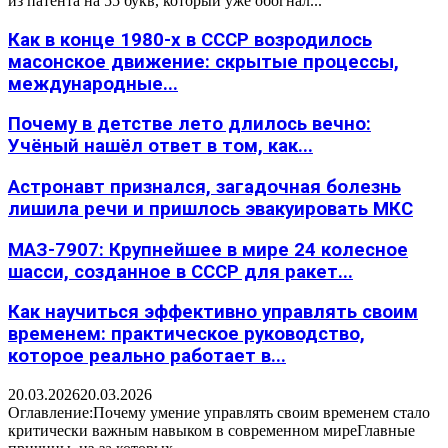
из патента на 55 букв, который уже обогнал...
Как в конце 1980-х в СССР возродилось
масонское движение: скрытые процессы,
международные...
Почему в детстве лето длилось вечно:
Учёный нашёл ответ в том, как...
Астронавт признался, загадочная болезнь
лишила речи и пришлось эвакуировать МКС
МАЗ-7907: Крупнейшее в мире 24 колесное
шасси, созданное в СССР для ракет...
Как научиться эффективно управлять своим
временем: практическое руководство,
которое реально работает в...
20.03.2026
20.03.2026
Оглавление:Почему умение управлять своим временем стало
критически важным навыком в современном миреГлавные