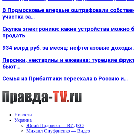
В Подмосковье впервые оштрафовали собстве
участка за…
Скупка электроники: какие устройства можно 
продать
934 млрд руб. за месяц: нефтегазовые доходы
Персики, нектарины и ежевика: турецкие фрук
бьют…
Семья из Прибалтики переехала в Россию и…
Новости
Украина
Юрий Подоляка — ВИДЕО
Михаил Онуфриенко — Видео