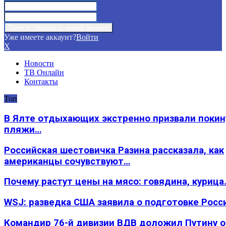
Уже имеете аккаунт?
Войти
X
Новости
ТВ Онлайн
Контакты
Топ
В Ялте отдыхающих экстренно призвали покин
пляжи…
Российская шестовичка Разина рассказала, как
американцы сочувствуют…
Почему растут цены на мясо: говядина, курица
WSJ: разведка США заявила о подготовке Росс
Командир 76-й дивизии ВДВ доложил Путину 