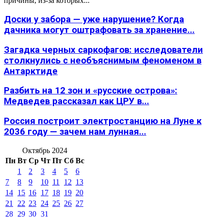
причины, из-за которых...
Доски у забора — уже нарушение? Когда
дачника могут оштрафовать за хранение...
Загадка черных саркофагов: исследователи
столкнулись с необъяснимым феноменом в
Антарктиде
Разбить на 12 зон и «русские острова»:
Медведев рассказал как ЦРУ в...
Россия построит электростанцию на Луне к
2036 году — зачем нам лунная...
Октябрь 2024
Пн
Вт
Ср
Чт
Пт
Сб
Вс
1
2
3
4
5
6
7
8
9
10
11
12
13
14
15
16
17
18
19
20
21
22
23
24
25
26
27
28
29
30
31