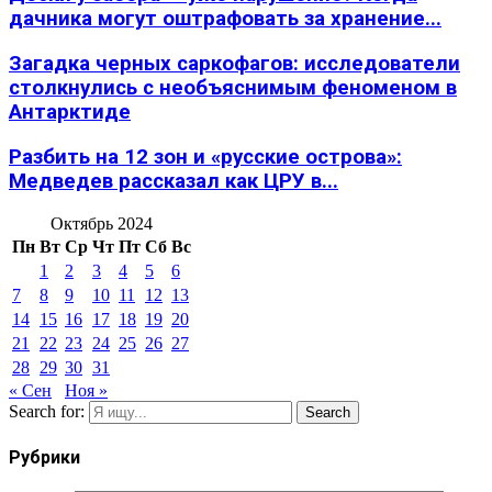
дачника могут оштрафовать за хранение...
Загадка черных саркофагов: исследователи
столкнулись с необъяснимым феноменом в
Антарктиде
Разбить на 12 зон и «русские острова»:
Медведев рассказал как ЦРУ в...
Октябрь 2024
Пн
Вт
Ср
Чт
Пт
Сб
Вс
1
2
3
4
5
6
7
8
9
10
11
12
13
14
15
16
17
18
19
20
21
22
23
24
25
26
27
28
29
30
31
« Сен
Ноя »
Search for:
Search
Рубрики