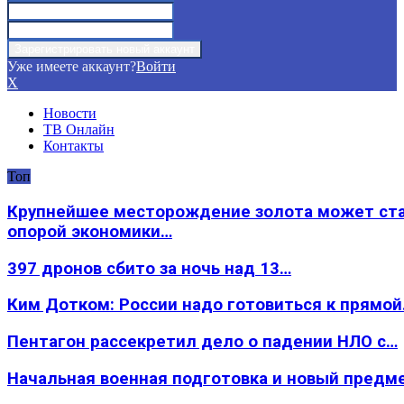
Уже имеете аккаунт?
Войти
X
Новости
ТВ Онлайн
Контакты
Топ
Крупнейшее месторождение золота может ст
опорой экономики…
397 дронов сбито за ночь над 13…
Ким Дотком: России надо готовиться к прямо
Пентагон рассекретил дело о падении НЛО с…
Начальная военная подготовка и новый предм