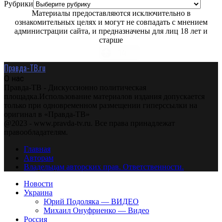
Рубрики
Материалы предоставляются исключительно в
ознакомительных целях и могут не совпадать с мнением
администрации сайта, и предназначены для лиц 18 лет и
старше
Правда-ТВ.ru
О нас
Правда-ТВ - Дискуссионно политическая
площадка.Использование материалов издания допускается
только при одновременном размещении гиперссылки на
оригинал в «Правда-ТВ»
@2023 - www.pravda-tv.ru. Все права принадлежат
правообладателям.
Главная
Авторам
Владельцам авторских прав. Ответственности.
Новости
Украина
Юрий Подоляка — ВИДЕО
Михаил Онуфриенко — Видео
Россия