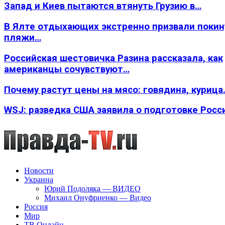
Запад и Киев пытаются втянуть Грузию в…
В Ялте отдыхающих экстренно призвали покин
пляжи…
Российская шестовичка Разина рассказала, как
американцы сочувствуют…
Почему растут цены на мясо: говядина, курица
WSJ: разведка США заявила о подготовке Росс
Новости
Украина
Юрий Подоляка — ВИДЕО
Михаил Онуфриенко — Видео
Россия
Мир
ТВ Онлайн