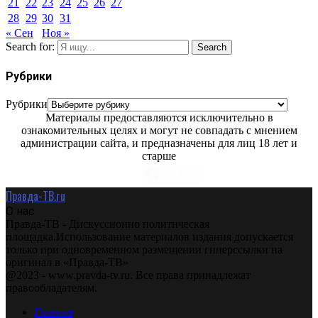
21
22
23
24
25
26
27
28
29
30
31
« Сен
Ноя »
Search for:
Search
Рубрики
Рубрики
Материалы предоставляются исключительно в
ознакомительных целях и могут не совпадать с мнением
администрации сайта, и предназначены для лиц 18 лет и
старше
Правда-ТВ.ru
О нас
Правда-ТВ - Дискуссионно политическая
площадка.Использование материалов издания допускается
только при одновременном размещении гиперссылки на
оригинал в «Правда-ТВ»
@2023 - www.pravda-tv.ru. Все права принадлежат
правообладателям.
Главная