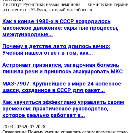
Институт Русистики назвал чемпиона — химический термин
из патента на 55 букв, который уже обогнал...
Как в конце 1980-х в СССР возродилось
масонское движение: скрытые процессы,
международные...
Почему в детстве лето длилось вечно:
Учёный нашёл ответ в том, как...
Астронавт признался, загадочная болезнь
лишила речи и пришлось эвакуировать МКС
МАЗ-7907: Крупнейшее в мире 24 колесное
шасси, созданное в СССР для ракет...
Как научиться эффективно управлять своим
временем: практическое руководство,
которое реально работает в...
20.03.2026
20.03.2026
Оглавление:Почему умение управлять своим временем стало