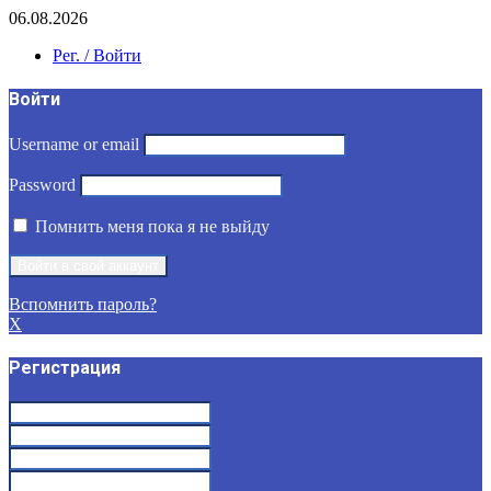
06.08.2026
Рег. / Войти
Войти
Username or email
Password
Помнить меня пока я не выйду
Вспомнить пароль?
X
Регистрация