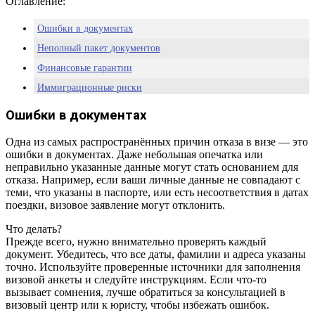
Оглавление:
Ошибки в документах
Неполный пакет документов
Финансовые гарантии
Иммиграционные риски
Другие причины отказа
Ошибки в документах
Заключение
Одна из самых распространённых причин отказа в визе — это
Часто задаваемые вопросы (FAQ)
ошибки в документах. Даже небольшая опечатка или
неправильно указанные данные могут стать основанием для
отказа. Например, если ваши личные данные не совпадают с
теми, что указаны в паспорте, или есть несоответствия в датах
поездки, визовое заявление могут отклонить.
Что делать?
Прежде всего, нужно внимательно проверять каждый
документ. Убедитесь, что все даты, фамилии и адреса указаны
точно. Используйте проверенные источники для заполнения
визовой анкеты и следуйте инструкциям. Если что-то
вызывает сомнения, лучше обратиться за консультацией в
визовый центр или к юристу, чтобы избежать ошибок.