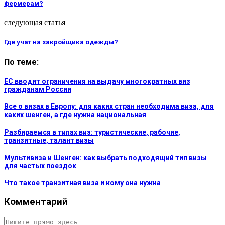
фермерам?
следующая статья
Где учат на закройщика одежды?
По теме:
ЕС вводит ограничения на выдачу многократных виз
гражданам России
Все о визах в Европу: для каких стран необходима виза, для
каких шенген, а где нужна национальная
Разбираемся в типах виз: туристические, рабочие,
транзитные, талант визы
Мультивиза и Шенген: как выбрать подходящий тип визы
для частых поездок
Что такое транзитная виза и кому она нужна
Комментарий