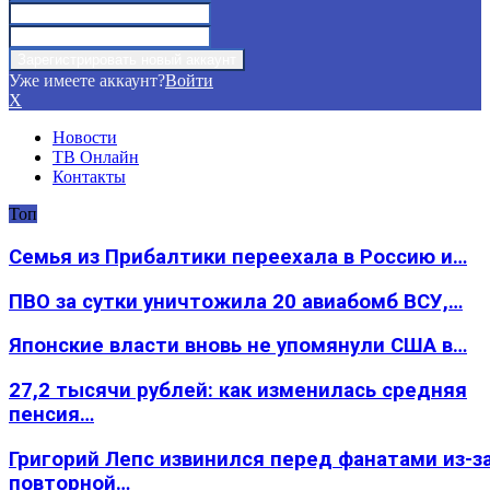
Уже имеете аккаунт?
Войти
X
Новости
ТВ Онлайн
Контакты
Топ
Семья из Прибалтики переехала в Россию и…
ПВО за сутки уничтожила 20 авиабомб ВСУ,…
Японские власти вновь не упомянули США в…
27,2 тысячи рублей: как изменилась средняя
пенсия…
Григорий Лепс извинился перед фанатами из-з
повторной…