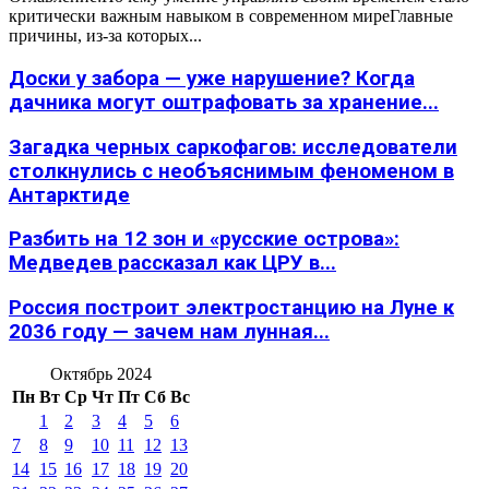
критически важным навыком в современном миреГлавные
причины, из-за которых...
Доски у забора — уже нарушение? Когда
дачника могут оштрафовать за хранение...
Загадка черных саркофагов: исследователи
столкнулись с необъяснимым феноменом в
Антарктиде
Разбить на 12 зон и «русские острова»:
Медведев рассказал как ЦРУ в...
Россия построит электростанцию на Луне к
2036 году — зачем нам лунная...
Октябрь 2024
Пн
Вт
Ср
Чт
Пт
Сб
Вс
1
2
3
4
5
6
7
8
9
10
11
12
13
14
15
16
17
18
19
20