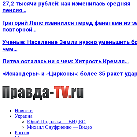
27,2 тысячи рублей: как изменилась средняя
пенсия…
Григорий Лепс извинился перед фанатами из-з
повторной…
Ученые: Население Земли нужно уменьшить б
чем…
Литва осталась ни с чем: Хитрость Кремля…
«Искандеры» и «Цирконы»: более 35 ракет уда
Новости
Украина
Юрий Подоляка — ВИДЕО
Михаил Онуфриенко — Видео
Россия