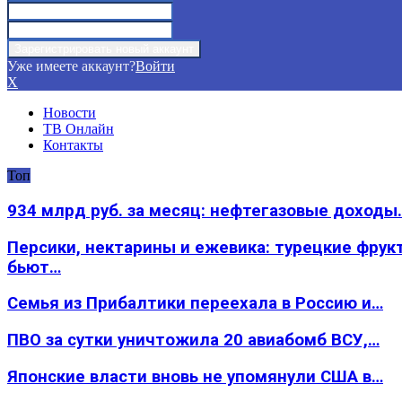
Уже имеете аккаунт?
Войти
X
Новости
ТВ Онлайн
Контакты
Топ
934 млрд руб. за месяц: нефтегазовые доходы
Персики, нектарины и ежевика: турецкие фрук
бьют…
Семья из Прибалтики переехала в Россию и…
ПВО за сутки уничтожила 20 авиабомб ВСУ,…
Японские власти вновь не упомянули США в…