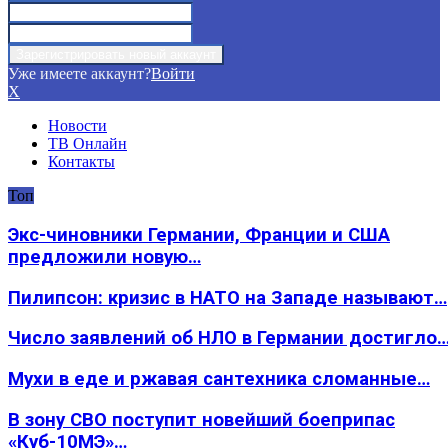
Уже имеете аккаунт?
Войти
X
Новости
ТВ Онлайн
Контакты
Топ
Экс-чиновники Германии, Франции и США
предложили новую…
Пилипсон: кризис в НАТО на Западе называют…
Число заявлений об НЛО в Германии достигло
Мухи в еде и ржавая сантехника сломанные…
В зону СВО поступит новейший боеприпас
«Куб-10МЭ»…