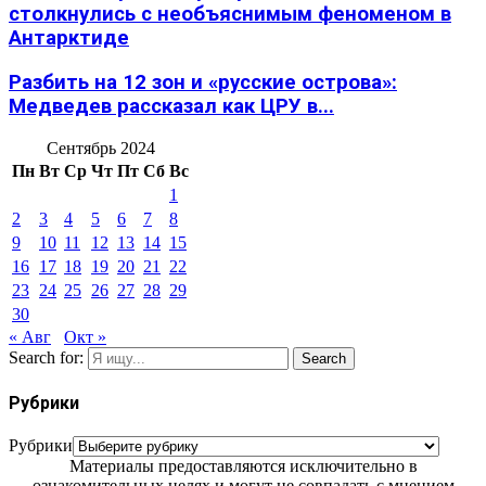
столкнулись с необъяснимым феноменом в
Антарктиде
Разбить на 12 зон и «русские острова»:
Медведев рассказал как ЦРУ в...
Сентябрь 2024
Пн
Вт
Ср
Чт
Пт
Сб
Вс
1
2
3
4
5
6
7
8
9
10
11
12
13
14
15
16
17
18
19
20
21
22
23
24
25
26
27
28
29
30
« Авг
Окт »
Search for:
Search
Рубрики
Рубрики
Материалы предоставляются исключительно в
ознакомительных целях и могут не совпадать с мнением