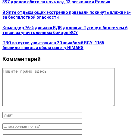
397 дронов сбито за ночь над 13 регионами России
В Ялте отдыхающих экстренно призвали покинуть пляжи из-
за беспилотной опасности
Командир 76-й дивизии ВДВ доложил Путину о более чем 6
тысячах уничтоженных бойцов ВСУ
ПВО за сутки уничтожила 20 авиабомб ВСУ, 1155
беспилотников и сбила ракету HIMARS
Комментарий