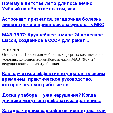
Почему в детстве лето длилось вечно:
Учёный нашёл ответ в том, как...
Астронавт признался, загадочная болезнь
лишила речи и пришлось эвакуировать МКС
МАЗ-7907: Крупнейшее в мире 24 колесное
шасси, созданное в СССР для ракет...
25.03.2026
Оглавление:Проект для мобильных ядерных комплексов в
условиях холодной войныКонструкция МАЗ-7907: 24
ведущих колеса и газотурбинная...
Как научиться эффективно управлять своим
временем: практическое руководство,
которое реально работает в...
Доски у забора — уже нарушение? Когда
дачника могут оштрафовать за хранение...
Загадка черных саркофагов: исследователи