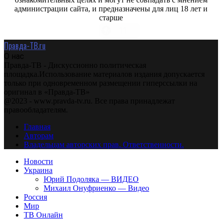
администрации сайта, и предназначены для лиц 18 лет и
старше
Правда-ТВ.ru
О нас
Правда-ТВ - Дискуссионно политическая
площадка.Использование материалов издания допускается
только при одновременном размещении гиперссылки на
оригинал в «Правда-ТВ»
@2023 - www.pravda-tv.ru. Все права принадлежат
правообладателям.
Главная
Авторам
Владельцам авторских прав. Ответственности.
Новости
Украина
Юрий Подоляка — ВИДЕО
Михаил Онуфриенко — Видео
Россия
Мир
ТВ Онлайн