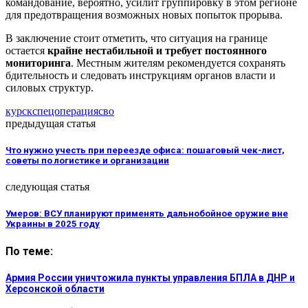
командование, вероятно, усилит группировку в этом регионе
для предотвращения возможных новых попыток прорыва.
В заключение стоит отметить, что ситуация на границе
остается
крайне нестабильной и требует постоянного
мониторинга
. Местным жителям рекомендуется сохранять
бдительность и следовать инструкциям органов власти и
силовых структур.
курск
спецоперация
сво
предыдущая статья
Что нужно учесть при переезде офиса: пошаговый чек-лист,
советы по логистике и организации
следующая статья
Умеров: ВСУ планируют применять дальнобойное оружие вне
Украины в 2025 году
По теме:
Армия России уничтожила пункты управления БПЛА в ДНР и
Херсонской области