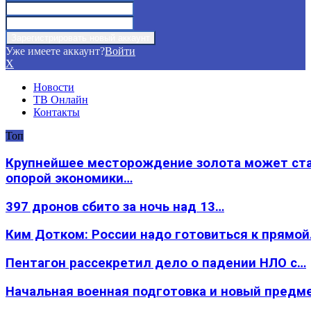
Уже имеете аккаунт?
Войти
X
Новости
ТВ Онлайн
Контакты
Топ
Крупнейшее месторождение золота может ст
опорой экономики…
397 дронов сбито за ночь над 13…
Ким Дотком: России надо готовиться к прямо
Пентагон рассекретил дело о падении НЛО с…
Начальная военная подготовка и новый предм