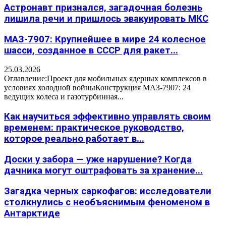
Астронавт признался, загадочная болезнь
лишила речи и пришлось эвакуировать МКС
МАЗ-7907: Крупнейшее в мире 24 колесное
шасси, созданное в СССР для ракет...
25.03.2026
Оглавление:Проект для мобильных ядерных комплексов в
условиях холодной войныКонструкция МАЗ-7907: 24
ведущих колеса и газотурбинная...
Как научиться эффективно управлять своим
временем: практическое руководство,
которое реально работает в...
Доски у забора — уже нарушение? Когда
дачника могут оштрафовать за хранение...
Загадка черных саркофагов: исследователи
столкнулись с необъяснимым феноменом в
Антарктиде