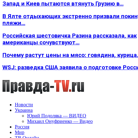
Запад и Киев пытаются втянуть Грузию в…
В Ялте отдыхающих экстренно призвали покин
пляжи…
Российская шестовичка Разина рассказала, как
американцы сочувствуют…
Почему растут цены на мясо: говядина, курица
WSJ: разведка США заявила о подготовке Росс
Новости
Украина
Юрий Подоляка — ВИДЕО
Михаил Онуфриенко — Видео
Россия
Мир
ТВ Онлайн