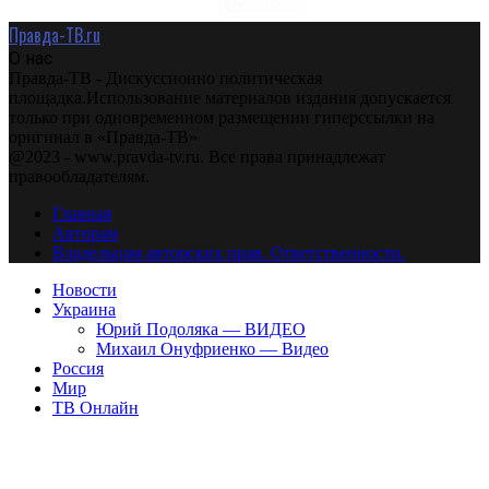
Правда-ТВ.ru
О нас
Правда-ТВ - Дискуссионно политическая
площадка.Использование материалов издания допускается
только при одновременном размещении гиперссылки на
оригинал в «Правда-ТВ»
@2023 - www.pravda-tv.ru. Все права принадлежат
правообладателям.
Главная
Авторам
Владельцам авторских прав. Ответственности.
Новости
Украина
Юрий Подоляка — ВИДЕО
Михаил Онуфриенко — Видео
Россия
Мир
ТВ Онлайн