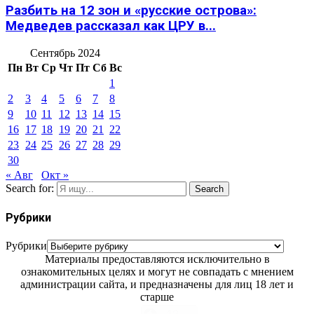
Разбить на 12 зон и «русские острова»:
Медведев рассказал как ЦРУ в...
Сентябрь 2024
Пн
Вт
Ср
Чт
Пт
Сб
Вс
1
2
3
4
5
6
7
8
9
10
11
12
13
14
15
16
17
18
19
20
21
22
23
24
25
26
27
28
29
30
« Авг
Окт »
Search for:
Search
Рубрики
Рубрики
Материалы предоставляются исключительно в
ознакомительных целях и могут не совпадать с мнением
администрации сайта, и предназначены для лиц 18 лет и
старше