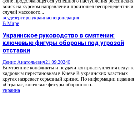
фоне продолжающегося успешного наступления российских
войск на курском направлении произошел беспрецедентный
случай массового...
всу
дезертиры
украина
спецоперация
В Мире
Украинское руководство в смятении:
ключевые фигуры обороны под угрозой
отставки
Денис Анатольевич
21.09.2024
0
Внутренние конфликты и неудачи контрнаступления ведут к
кадровым перестановкам в Киеве В украинских властных
кругах назревает серьезный кризис. По информации издания
«Страна», ключевые фигуры оборонного...
украина