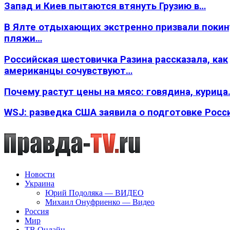
Запад и Киев пытаются втянуть Грузию в…
В Ялте отдыхающих экстренно призвали покин
пляжи…
Российская шестовичка Разина рассказала, как
американцы сочувствуют…
Почему растут цены на мясо: говядина, курица
WSJ: разведка США заявила о подготовке Росс
Новости
Украина
Юрий Подоляка — ВИДЕО
Михаил Онуфриенко — Видео
Россия
Мир
ТВ Онлайн