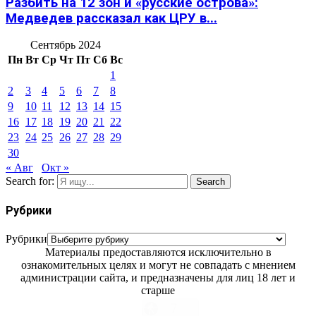
Разбить на 12 зон и «русские острова»:
Медведев рассказал как ЦРУ в...
Сентябрь 2024
Пн
Вт
Ср
Чт
Пт
Сб
Вс
1
2
3
4
5
6
7
8
9
10
11
12
13
14
15
16
17
18
19
20
21
22
23
24
25
26
27
28
29
30
« Авг
Окт »
Search for:
Search
Рубрики
Рубрики
Материалы предоставляются исключительно в
ознакомительных целях и могут не совпадать с мнением
администрации сайта, и предназначены для лиц 18 лет и
старше