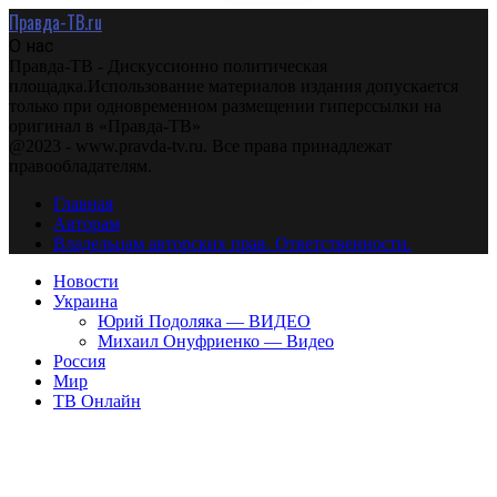
Правда-ТВ.ru
О нас
Правда-ТВ - Дискуссионно политическая
площадка.Использование материалов издания допускается
только при одновременном размещении гиперссылки на
оригинал в «Правда-ТВ»
@2023 - www.pravda-tv.ru. Все права принадлежат
правообладателям.
Главная
Авторам
Владельцам авторских прав. Ответственности.
Новости
Украина
Юрий Подоляка — ВИДЕО
Михаил Онуфриенко — Видео
Россия
Мир
ТВ Онлайн