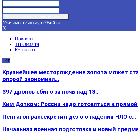
Уже имеете аккаунт?
Войти
X
Новости
ТВ Онлайн
Контакты
Топ
Крупнейшее месторождение золота может ст
опорой экономики…
397 дронов сбито за ночь над 13…
Ким Дотком: России надо готовиться к прямо
Пентагон рассекретил дело о падении НЛО с…
Начальная военная подготовка и новый предм