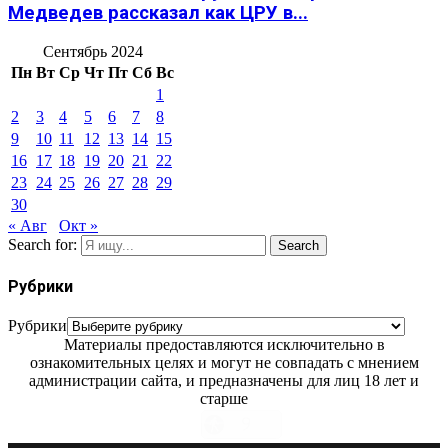
Медведев рассказал как ЦРУ в...
Сентябрь 2024
Пн
Вт
Ср
Чт
Пт
Сб
Вс
1
2
3
4
5
6
7
8
9
10
11
12
13
14
15
16
17
18
19
20
21
22
23
24
25
26
27
28
29
30
« Авг
Окт »
Search for:
Search
Рубрики
Рубрики
Материалы предоставляются исключительно в
ознакомительных целях и могут не совпадать с мнением
администрации сайта, и предназначены для лиц 18 лет и
старше