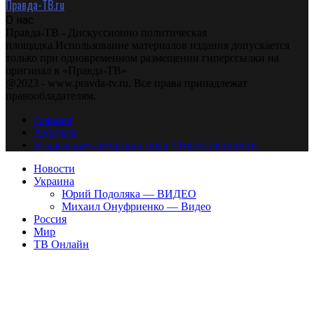
Правда-ТВ.ru
О нас
Правда-ТВ - Дискуссионно политическая
площадка.Использование материалов издания допускается
только при одновременном размещении гиперссылки на
оригинал в «Правда-ТВ»
@2023 - www.pravda-tv.ru. Все права принадлежат
правообладателям.
Главная
Авторам
Владельцам авторских прав. Ответственности.
Новости
Украина
Юрий Подоляка — ВИДЕО
Михаил Онуфриенко — Видео
Россия
Мир
ТВ Онлайн