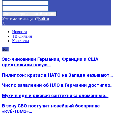
Уже имеете аккаунт?
Войти
X
Новости
ТВ Онлайн
Контакты
Топ
Экс-чиновники Германии, Франции и США
предложили новую…
Пилипсон: кризис в НАТО на Западе называют…
Число заявлений об НЛО в Германии достигло
Мухи в еде и ржавая сантехника сломанные…
В зону СВО поступит новейший боеприпас
«Куб-10МЭ»…