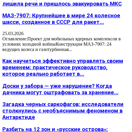
лишила речи и пришлось эвакуировать МКС
МАЗ-7907: Крупнейшее в мире 24 колесное
шасси, созданное в СССР для ракет...
25.03.2026
Оглавление:Проект для мобильных ядерных комплексов в
условиях холодной войныКонструкция МАЗ-7907: 24
ведущих колеса и газотурбинная...
Как научиться эффективно управлять своим
временем: практическое руководство,
которое реально работает в...
Доски у забора — уже нарушение? Когда
дачника могут оштрафовать за хранение...
Загадка черных саркофагов: исследователи
столкнулись с необъяснимым феноменом в
Антарктиде
Разбить на 12 зон и «русские острова»: