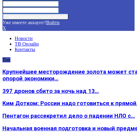
Уже имеете аккаунт?
Войти
X
Новости
ТВ Онлайн
Контакты
Топ
Крупнейшее месторождение золота может ст
опорой экономики…
397 дронов сбито за ночь над 13…
Ким Дотком: России надо готовиться к прямо
Пентагон рассекретил дело о падении НЛО с…
Начальная военная подготовка и новый предм