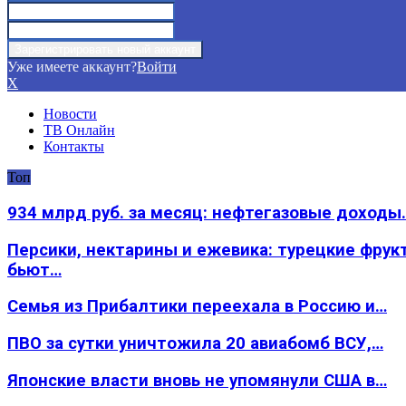
Уже имеете аккаунт?
Войти
X
Новости
ТВ Онлайн
Контакты
Топ
934 млрд руб. за месяц: нефтегазовые доходы
Персики, нектарины и ежевика: турецкие фрук
бьют…
Семья из Прибалтики переехала в Россию и…
ПВО за сутки уничтожила 20 авиабомб ВСУ,…
Японские власти вновь не упомянули США в…