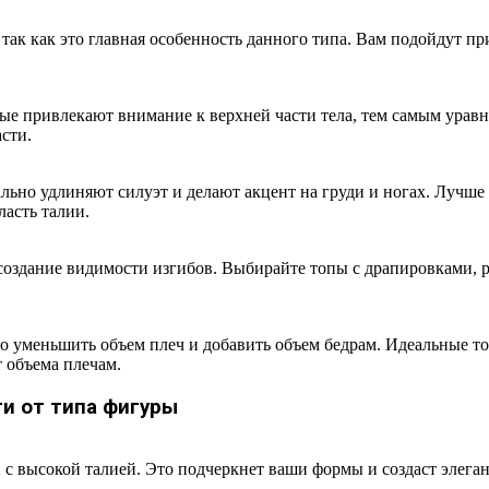
так как это главная особенность данного типа. Вам подойдут 
рые привлекают внимание к верхней части тела, тем самым ура
сти.
ально удлиняют силуэт и делают акцент на груди и ногах. Лучш
ласть талии.
 создание видимости изгибов. Выбирайте топы с драпировками, 
о уменьшить объем плеч и добавить объем бедрам. Идеальные т
 объема плечам.
ти от типа фигуры
 высокой талией. Это подчеркнет ваши формы и создаст элеган