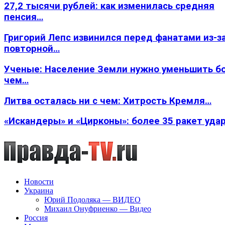
27,2 тысячи рублей: как изменилась средняя
пенсия…
Григорий Лепс извинился перед фанатами из-з
повторной…
Ученые: Население Земли нужно уменьшить б
чем…
Литва осталась ни с чем: Хитрость Кремля…
«Искандеры» и «Цирконы»: более 35 ракет уда
Новости
Украина
Юрий Подоляка — ВИДЕО
Михаил Онуфриенко — Видео
Россия