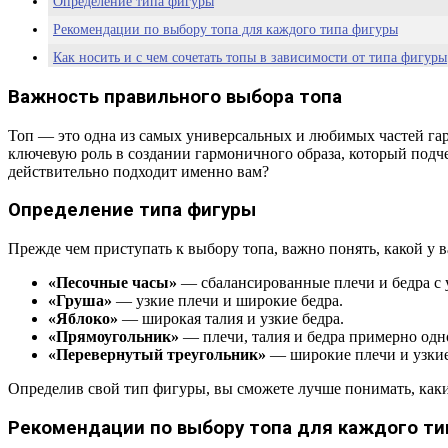
Определение типа фигуры
Рекомендации по выбору топа для каждого типа фигуры
Как носить и с чем сочетать топы в зависимости от типа фигуры
Кроп топы
Важность правильного выбора топа
Секреты идеального образа
Топ — это одна из самых универсальных и любимых частей гар
Часто задаваемые вопросы
ключевую роль в создании гармоничного образа, который подчер
действительно подходит именно вам?
Определение типа фигуры
Прежде чем приступать к выбору топа, важно понять, какой у
«Песочные часы»
— сбалансированные плечи и бедра с у
«Груша»
— узкие плечи и широкие бедра.
«Яблоко»
— широкая талия и узкие бедра.
«Прямоугольник»
— плечи, талия и бедра примерно од
«Перевернутый треугольник»
— широкие плечи и узкие
Определив свой тип фигуры, вы сможете лучше понимать, каки
Рекомендации по выбору топа для каждого ти