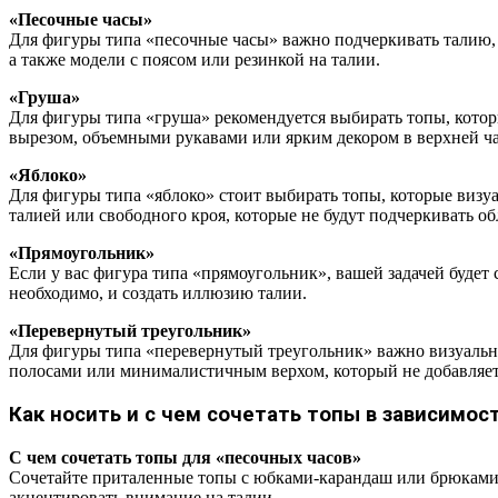
«Песочные часы»
Для фигуры типа «песочные часы» важно подчеркивать талию, 
а также модели с поясом или резинкой на талии.
«Груша»
Для фигуры типа «груша» рекомендуется выбирать топы, кото
вырезом, объемными рукавами или ярким декором в верхней ча
«Яблоко»
Для фигуры типа «яблоко» стоит выбирать топы, которые визу
талией или свободного кроя, которые не будут подчеркивать об
«Прямоугольник»
Если у вас фигура типа «прямоугольник», вашей задачей будет
необходимо, и создать иллюзию талии.
«Перевернутый треугольник»
Для фигуры типа «перевернутый треугольник» важно визуальн
полосами или минималистичным верхом, который не добавляет
Как носить и с чем сочетать топы в зависимос
С чем сочетать топы для «песочных часов»
Сочетайте приталенные топы с юбками-карандаш или брюками с
акцентировать внимание на талии.