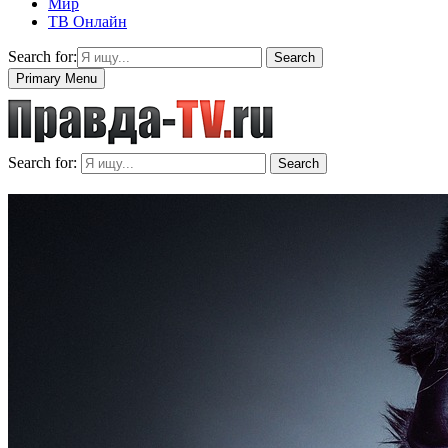
Мир
ТВ Онлайн
Search for:
Search
Primary Menu
Search for:
Search