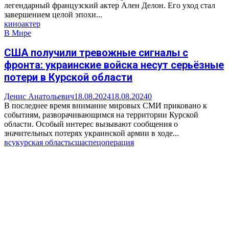
легендарный французский актер Ален Делон. Его уход стал
завершением целой эпохи...
кино
актер
В Мире
США получили тревожные сигналы с
фронта: украинские войска несут серьёзные
потери в Курской области
Денис Анатольевич
18.08.2024
18.08.2024
0
В последнее время внимание мировых СМИ приковано к
событиям, разворачивающимся на территории Курской
области. Особый интерес вызывают сообщения о
значительных потерях украинской армии в ходе...
всу
курская область
сша
спецоперация