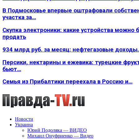
В Подмосковье впервые оштрафовали собстве
участка за…
Скупка электроники: какие устройства можно 
продать
934 млрд руб. за месяц: нефтегазовые доходы
Персики, нектарины и ежевика: турецкие фрук
бьют…
Семья из Прибалтики переехала в Россию и…
Новости
Украина
Юрий Подоляка — ВИДЕО
Михаил Онуфриенко — Видео