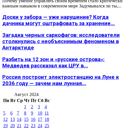
Почему умение управлять своим временем стало критически
важным навыком в современном мире Задумывался ли ты,...
Доски у забора — уже нарушение? Когда
дачника могут оштрафовать за хранение...
Загадка черных саркофагов: исследователи
столкнулись с необъяснимым феноменом в
Антарктиде
Разбить на 12 зон и «русские острова»:
Медведев рассказал как ЦРУ в...
Россия построит электростанцию на Луне к
2036 году — зачем нам лунная...
Август 2024
Пн
Вт
Ср
Чт
Пт
Сб
Вс
1
2
3
4
5
6
7
8
9
10
11
12
13
14
15
16
17
18
19
20
21
22
23
24
25