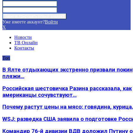
Уже имеете аккаунт?
Войти
X
Новости
ТВ Онлайн
Контакты
Топ
В Ялте отдыхающих экстренно призвали покин
пляжи…
Российская шестовичка Разина рассказала, как
американцы сочувствуют…
Почему растут цены на мясо: говядина, курица
WSJ: разведка США заявила о подготовке Росс
Командир 76-й дивизии ВДВ доложил Путину 