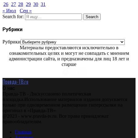
26
27
28
29
30
31
« Июл
Сен »
Search for:
Search
Рубрики
Рубрики
Материалы предоставляются исключительно в
ознакомительных целях и могут не совпадать с мнением
администрации сайта, и предназначены для лиц 18 лет и
старше
Правда-ТВ.ru
О нас
Правда-ТВ - Дискуссионно политическая
площадка.Использование материалов издания допускается
только при одновременном размещении гиперссылки на
оригинал в «Правда-ТВ»
@2023 - www.pravda-tv.ru. Все права принадлежат
правообладателям.
Главная
Авторам