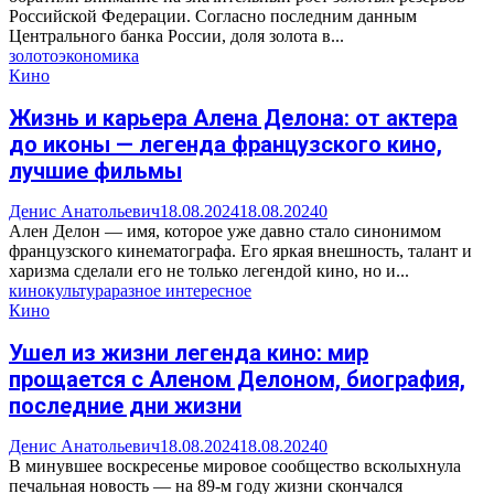
Российской Федерации. Согласно последним данным
Центрального банка России, доля золота в...
золото
экономика
Кино
Жизнь и карьера Алена Делона: от актера
до иконы — легенда французского кино,
лучшие фильмы
Денис Анатольевич
18.08.2024
18.08.2024
0
Ален Делон — имя, которое уже давно стало синонимом
французского кинематографа. Его яркая внешность, талант и
харизма сделали его не только легендой кино, но и...
кино
культура
разное интересное
Кино
Ушел из жизни легенда кино: мир
прощается с Аленом Делоном, биография,
последние дни жизни
Денис Анатольевич
18.08.2024
18.08.2024
0
В минувшее воскресенье мировое сообщество всколыхнула
печальная новость — на 89-м году жизни скончался