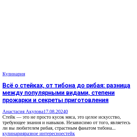
Кулинария
Всё о стейках, от тибона до рибая: разница
между популярными видами, степени
прожарки и секреты приготовления
Анастасия Акулова
17.08.2024
0
Стейк — это не просто кусок мяса, это целое искусство,
требующее знания и навыков. Независимо от того, являетесь
ли вы любителем рибая, страстным фанатом тибона...
кулинария
разное интересное
стейк