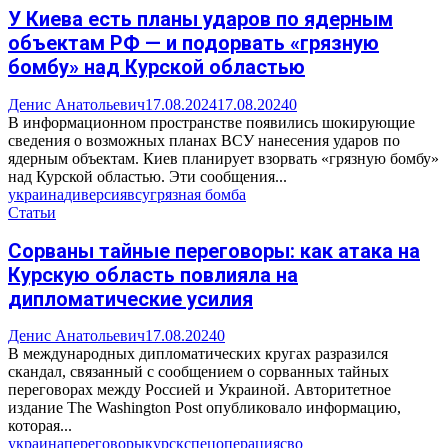
У Киева есть планы ударов по ядерным
объектам РФ — и подорвать «грязную
бомбу» над Курской областью
Денис Анатольевич
17.08.2024
17.08.2024
0
В информационном пространстве появились шокирующие
сведения о возможных планах ВСУ нанесения ударов по
ядерным объектам. Киев планирует взорвать «грязную бомбу»
над Курской областью. Эти сообщения...
украина
диверсия
всу
грязная бомба
Статьи
Сорваны тайные переговоры: как атака на
Курскую область повлияла на
дипломатические усилия
Денис Анатольевич
17.08.2024
0
В международных дипломатических кругах разразился
скандал, связанный с сообщением о сорванных тайных
переговорах между Россией и Украиной. Авторитетное
издание The Washington Post опубликовало информацию,
которая...
украина
переговоры
курск
спецоперация
сво