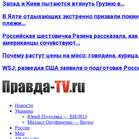
Запад и Киев пытаются втянуть Грузию в…
В Ялте отдыхающих экстренно призвали покин
пляжи…
Российская шестовичка Разина рассказала, как
американцы сочувствуют…
Почему растут цены на мясо: говядина, курица
WSJ: разведка США заявила о подготовке Росс
Новости
Украина
Юрий Подоляка — ВИДЕО
Михаил Онуфриенко — Видео
Россия
Мир
ТВ Онлайн