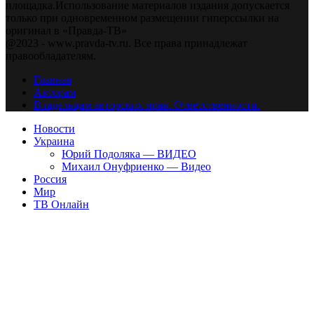
площадка.Использование материалов издания допускается
только при одновременном размещении гиперссылки на
оригинал в «Правда-ТВ»
@2023 - www.pravda-tv.ru. Все права принадлежат
правообладателям.
Главная
Авторам
Владельцам авторских прав. Ответственности.
Новости
Украина
Юрий Подоляка — ВИДЕО
Михаил Онуфриенко — Видео
Россия
Мир
ТВ Онлайн