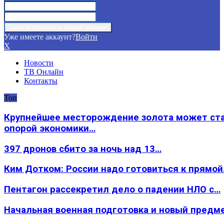
Уже имеете аккаунт?
Войти
X
Новости
ТВ Онлайн
Контакты
Топ
Крупнейшее месторождение золота может ст
опорой экономики…
397 дронов сбито за ночь над 13…
Ким Дотком: России надо готовиться к прямо
Пентагон рассекретил дело о падении НЛО с…
Начальная военная подготовка и новый предм