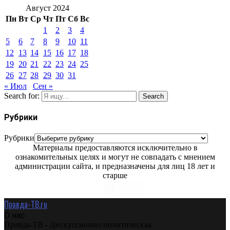
Август 2024
Пн
Вт
Ср
Чт
Пт
Сб
Вс
1
2
3
4
5
6
7
8
9
10
11
12
13
14
15
16
17
18
19
20
21
22
23
24
25
26
27
28
29
30
31
« Июл
Сен »
Search for:
Search
Рубрики
Рубрики
Материалы предоставляются исключительно в
ознакомительных целях и могут не совпадать с мнением
администрации сайта, и предназначены для лиц 18 лет и
старше
Правда-ТВ.ru
О нас
Правда-ТВ - Дискуссионно политическая