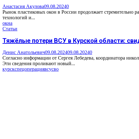
Анастасия Акулова
09.08.2024
0
Рынок пластиковых окон в России продолжает стремительно рас
технологий и...
окна
Статьи
Тяжёлые потери ВСУ в Курской области: св
Денис Анатольевич
09.08.2024
09.08.2024
0
Согласно информации от Сергея Лебедева, координатора никол
Эти сведения проливают новый...
курск
спецоперация
всу
сво