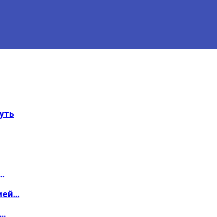
уть
…
ией…
о…