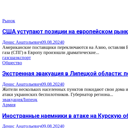
Рынок
США уступают позиции на европейском рынк
Денис Анатольевич
09.08.2024
0
Американские поставщики переключаются на Азию, оставляя Е
газа (СПГ) в Европу произошли драматические...
газ
сша
экспорт
Общество
Экстренная эвакуация в Липецкой области: 
Денис Анатольевич
09.08.2024
0
Жители нескольких населенных пунктов покидают свои дома и
атаки украинских беспилотников. Губернатор региона...
эвакуация
Липецк
Армия
Иностранные наемники в атаке на Курскую о
Денис Анатольевич
09.08.2024
0