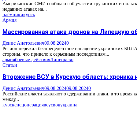
Американские СМИ сообщают об участии грузинских и польски
недавних атаках на...
наёмники
курск
Армия
Массированная атака дронов на Липецкую об
Денис Анатольевич
09.08.2024
0
Регион пережил беспрецедентное нападение украинских БПЛА,
стороны, что привело к серьезным последствиям...
армия
боевые действия
Липецк
сво
Статьи
Вторжение ВСУ в Курскую область: хроника 
Денис Анатольевич
09.08.2024
09.08.2024
0
Российские власти заявляют о сдерживании атаки, в то время 
между...
курск
спецоперация
всу
сво
кукраина