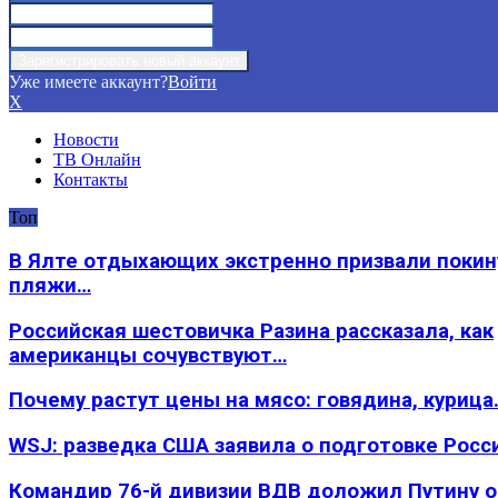
Уже имеете аккаунт?
Войти
X
Новости
ТВ Онлайн
Контакты
Топ
В Ялте отдыхающих экстренно призвали покин
пляжи…
Российская шестовичка Разина рассказала, как
американцы сочувствуют…
Почему растут цены на мясо: говядина, курица
WSJ: разведка США заявила о подготовке Росс
Командир 76-й дивизии ВДВ доложил Путину 