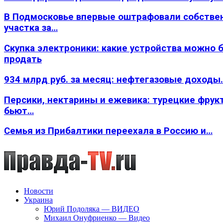
В Подмосковье впервые оштрафовали собстве
участка за…
Скупка электроники: какие устройства можно 
продать
934 млрд руб. за месяц: нефтегазовые доходы
Персики, нектарины и ежевика: турецкие фрук
бьют…
Семья из Прибалтики переехала в Россию и…
Новости
Украина
Юрий Подоляка — ВИДЕО
Михаил Онуфриенко — Видео