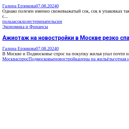
Галина Ерзикова
07.08.2024
0
Однако полезен именно свежевыжатый сок, сок в упаковках так
с...
польза
сок
холестерин
апельсин
Экономика и Финансы
Ажиотаж на новостройки в Москве резко сп
Галина Ерзикова
07.08.2024
0
В Москве и Подмосковье спрос на покупку жилья упал почти на
Москва
спрос
Подмосковье
новостройка
цены на жильё
льготная 