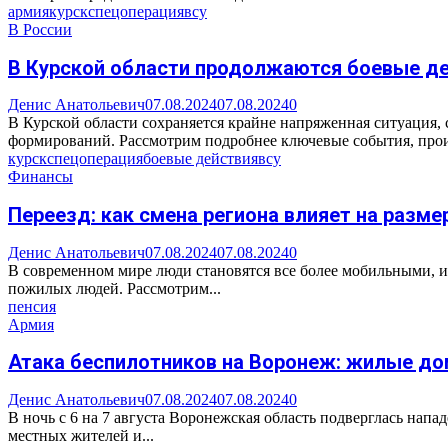
армия
курск
спецоперация
всу
В России
В Курской области продолжаются боевые де
Денис Анатольевич
07.08.2024
07.08.2024
0
В Курской области сохраняется крайне напряженная ситуация
формирований. Рассмотрим подробнее ключевые события, про
курск
спецоперация
боевые действия
всу
Финансы
Переезд: как смена региона влияет на разме
Денис Анатольевич
07.08.2024
07.08.2024
0
В современном мире люди становятся все более мобильными, и
пожилых людей. Рассмотрим...
пенсия
Армия
Атака беспилотников на Воронеж: жилые до
Денис Анатольевич
07.08.2024
07.08.2024
0
В ночь с 6 на 7 августа Воронежская область подверглась на
местных жителей и...