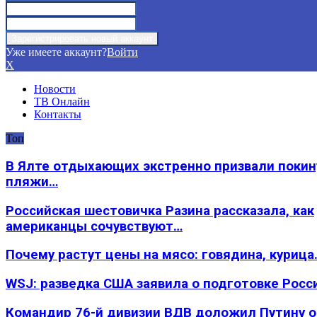
Уже имеете аккаунт?
Войти
X
Новости
ТВ Онлайн
Контакты
Топ
В Ялте отдыхающих экстренно призвали покин
пляжи…
Российская шестовичка Разина рассказала, как
американцы сочувствуют…
Почему растут цены на мясо: говядина, курица
WSJ: разведка США заявила о подготовке Росс
Командир 76-й дивизии ВДВ доложил Путину 