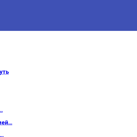
уть
…
ией…
о…