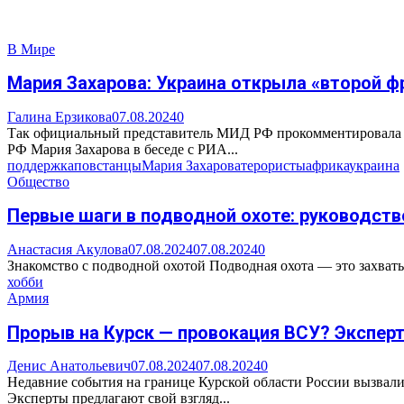
В Мире
Мария Захарова: Украина открыла «второй ф
Галина Ерзикова
07.08.2024
0
Так официальный представитель МИД РФ прокомментировала з
РФ Мария Захарова в беседе с РИА...
поддержка
повстанцы
Мария Захарова
терористы
африка
украина
Общество
Первые шаги в подводной охоте: руководств
Анастасия Акулова
07.08.2024
07.08.2024
0
Знакомство с подводной охотой Подводная охота — это захваты
хобби
Армия
Прорыв на Курск — провокация ВСУ? Экспер
Денис Анатольевич
07.08.2024
07.08.2024
0
Недавние события на границе Курской области России вызвал
Эксперты предлагают свой взгляд...