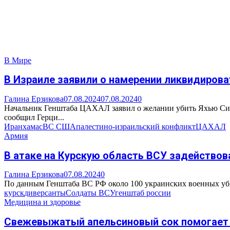
В Мире
В Израиле заявили о намерении ликвидиров
Галина Ерзикова
07.08.2024
07.08.2024
0
Начальник Генштаба ЦАХАЛ заявил о желании убить Яхью Си
сообщил Герци...
Иран
хамас
ВС США
палестино-израильский конфликт
ЦАХАЛ
Армия
В атаке на Курскую область ВСУ задействов
Галина Ерзикова
07.08.2024
0
По данным Генштаба ВС РФ около 100 украинских военных убито
курск
диверсанты
Солдаты ВСУ
генштаб россии
Медицина и здоровье
Свежевыжатый апельсиновый сок помогает с