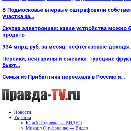
В Подмосковье впервые оштрафовали собстве
участка за…
Скупка электроники: какие устройства можно 
продать
934 млрд руб. за месяц: нефтегазовые доходы
Персики, нектарины и ежевика: турецкие фрук
бьют…
Семья из Прибалтики переехала в Россию и…
Новости
Украина
Юрий Подоляка — ВИДЕО
Михаил Онуфриенко — Видео