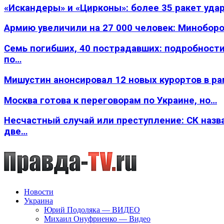
«Искандеры» и «Цирконы»: более 35 ракет уда
Армию увеличили на 27 000 человек: Минобор
Семь погибших, 40 пострадавших: подробности
по…
Мишустин анонсировал 12 новых курортов в р
Москва готова к переговорам по Украине, но…
Несчастный случай или преступление: СК назв
две…
Новости
Украина
Юрий Подоляка — ВИДЕО
Михаил Онуфриенко — Видео