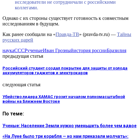
исследователи не сотрудничали с российскими
коллегами.
Однако с их стороны существует готовность к совместным
исследованиям в будущем.
Как ранее сообщали на «
Правда-ТВ
» (pravda-tv.ru) —
Тайны
русских царей
наука
СССР
ученые
Иван Грозный
история россии
Бразилия
предыдущая статья
Российский студент создал покрытие для защиты от холода
аккумуляторов гаджетов и электрокаров
следующая статья
Убийство лидера ХАМАС грозит началом полномасштабной
войны на Ближнем Востоке
По теме:
Ученые: Население Земли нужно уменьшить более чем вдвое
«На Луне было три корабля — но нам приказали молчать»: