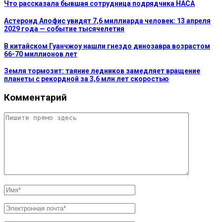
Что рассказала бывшая сотрудница подрядчика НАСА
Астероид Апофис увидят 7,6 миллиарда человек: 13 апреля
2029 года — событие тысячелетия
В китайском Гуанчжоу нашли гнездо динозавра возрастом
66-70 миллионов лет
Земля тормозит: таяние ледников замедляет вращение
планеты с рекордной за 3,6 млн лет скоростью
Комментарий