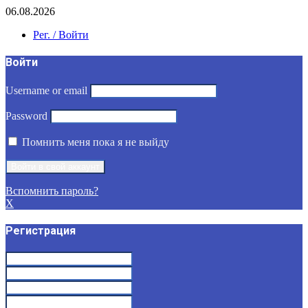
06.08.2026
Рег. / Войти
Войти
Username or email
Password
Помнить меня пока я не выйду
Вспомнить пароль?
X
Регистрация