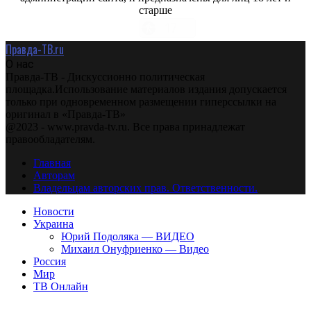
старше
Правда-ТВ.ru
О нас
Правда-ТВ - Дискуссионно политическая
площадка.Использование материалов издания допускается
только при одновременном размещении гиперссылки на
оригинал в «Правда-ТВ»
@2023 - www.pravda-tv.ru. Все права принадлежат
правообладателям.
Главная
Авторам
Владельцам авторских прав. Ответственности.
Новости
Украина
Юрий Подоляка — ВИДЕО
Михаил Онуфриенко — Видео
Россия
Мир
ТВ Онлайн