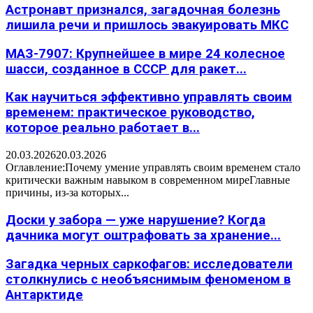
Астронавт признался, загадочная болезнь
лишила речи и пришлось эвакуировать МКС
МАЗ-7907: Крупнейшее в мире 24 колесное
шасси, созданное в СССР для ракет...
Как научиться эффективно управлять своим
временем: практическое руководство,
которое реально работает в...
20.03.2026
20.03.2026
Оглавление:Почему умение управлять своим временем стало
критически важным навыком в современном миреГлавные
причины, из-за которых...
Доски у забора — уже нарушение? Когда
дачника могут оштрафовать за хранение...
Загадка черных саркофагов: исследователи
столкнулись с необъяснимым феноменом в
Антарктиде