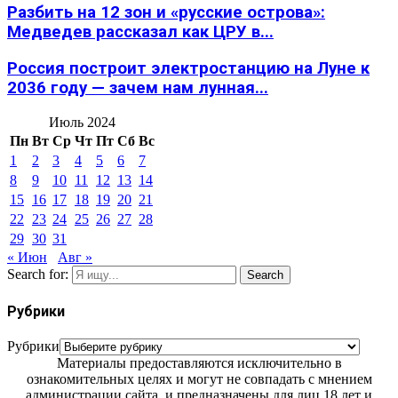
Разбить на 12 зон и «русские острова»:
Медведев рассказал как ЦРУ в...
Россия построит электростанцию на Луне к
2036 году — зачем нам лунная...
Июль 2024
Пн
Вт
Ср
Чт
Пт
Сб
Вс
1
2
3
4
5
6
7
8
9
10
11
12
13
14
15
16
17
18
19
20
21
22
23
24
25
26
27
28
29
30
31
« Июн
Авг »
Search for:
Search
Рубрики
Рубрики
Материалы предоставляются исключительно в
ознакомительных целях и могут не совпадать с мнением
администрации сайта, и предназначены для лиц 18 лет и