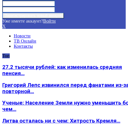
Уже имеете аккаунт?
Войти
X
Новости
ТВ Онлайн
Контакты
Топ
27,2 тысячи рублей: как изменилась средняя
пенсия…
Григорий Лепс извинился перед фанатами из-з
повторной…
Ученые: Население Земли нужно уменьшить б
чем…
Литва осталась ни с чем: Хитрость Кремля…