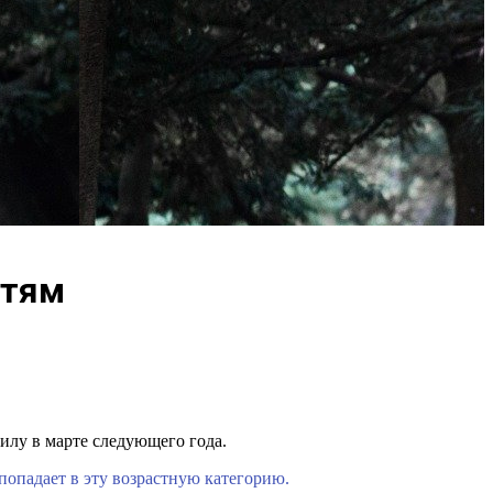
етям
илу в марте следующего года.
попадает в эту возрастную категорию.