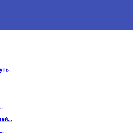
уть
…
ией…
о…