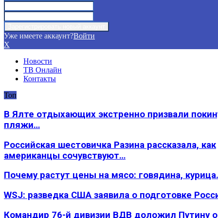
Уже имеете аккаунт?
Войти
X
Новости
ТВ Онлайн
Контакты
Топ
В Ялте отдыхающих экстренно призвали покин
пляжи…
Российская шестовичка Разина рассказала, как
американцы сочувствуют…
Почему растут цены на мясо: говядина, курица
WSJ: разведка США заявила о подготовке Росс
Командир 76-й дивизии ВДВ доложил Путину 