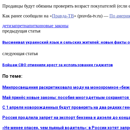
Продавцы будут обязаны проверять возраст покупателей (если е
Как ранее сообщали на «
Правда-ТВ
» (pravda-tv.ru) —
По америк
дети
запрет
напитки
новые законы
предыдущая статья
Высмеивал украинский язык и сельских жителей: новые факты 
следующая статья
Бойцам СВО отменили арест за использование гаджетов
По теме:
Минпросвещения раскритиковало моду на монохромное «беже
Май принёс новые законы: пособия многодетным сохранятся 
С 1 апреля новорожденных будут проверять на два редких ге
Россия продлила запрет на экспорт бензина и дизеля до конц
«Не менее опасен, чем пьяный водитель»: в России хотят зап