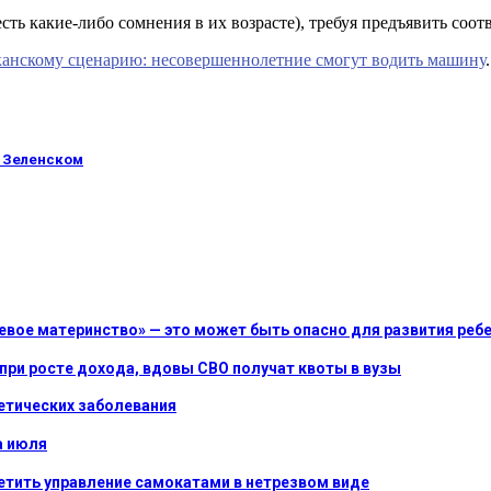
сть какие-либо сомнения в их возрасте), требуя предъявить соо
анскому сценарию: несовершеннолетние смогут водить машину
.
о Зеленском
вое материнство» — это может быть опасно для развития реб
при росте дохода, вдовы СВО получат квоты в вузы
нетических заболевания
а июля
ретить управление самокатами в нетрезвом виде