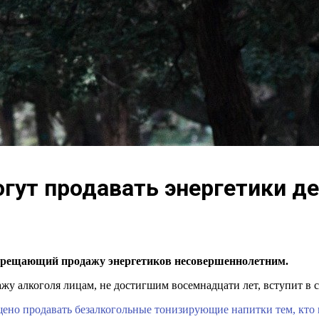
огут продавать энергетики д
запрещающий продажу энергетиков несовершеннолетним.
у алкоголя лицам, не достигшим восемнадцати лет, вступит в с
ено продавать безалкогольные тонизирующие напитки тем, кто 