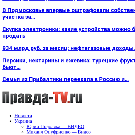
В Подмосковье впервые оштрафовали собстве
участка за…
Скупка электроники: какие устройства можно 
продать
934 млрд руб. за месяц: нефтегазовые доходы
Персики, нектарины и ежевика: турецкие фрук
бьют…
Семья из Прибалтики переехала в Россию и…
Новости
Украина
Юрий Подоляка — ВИДЕО
Михаил Онуфриенко — Видео