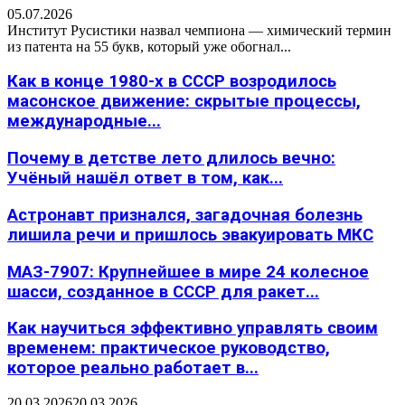
05.07.2026
Институт Русистики назвал чемпиона — химический термин
из патента на 55 букв, который уже обогнал...
Как в конце 1980-х в СССР возродилось
масонское движение: скрытые процессы,
международные...
Почему в детстве лето длилось вечно:
Учёный нашёл ответ в том, как...
Астронавт признался, загадочная болезнь
лишила речи и пришлось эвакуировать МКС
МАЗ-7907: Крупнейшее в мире 24 колесное
шасси, созданное в СССР для ракет...
Как научиться эффективно управлять своим
временем: практическое руководство,
которое реально работает в...
20.03.2026
20.03.2026