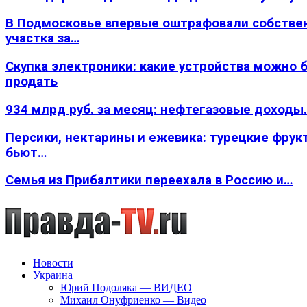
В Подмосковье впервые оштрафовали собстве
участка за…
Скупка электроники: какие устройства можно 
продать
934 млрд руб. за месяц: нефтегазовые доходы
Персики, нектарины и ежевика: турецкие фрук
бьют…
Семья из Прибалтики переехала в Россию и…
Новости
Украина
Юрий Подоляка — ВИДЕО
Михаил Онуфриенко — Видео