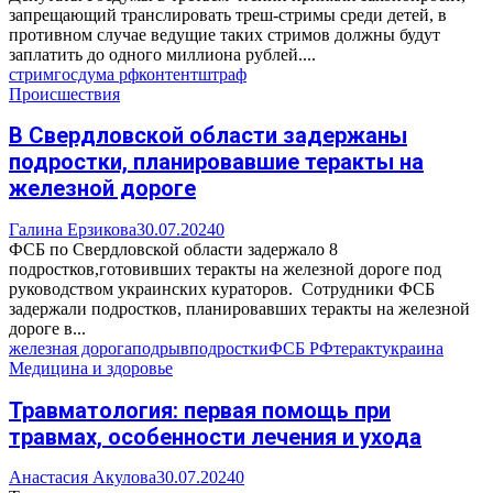
запрещающий транслировать треш-стримы среди детей, в
противном случае ведущие таких стримов должны будут
заплатить до одного миллиона рублей....
стрим
госдума рф
контент
штраф
Происшествия
В Свердловской области задержаны
подростки, планировавшие теракты на
железной дороге
Галина Ерзикова
30.07.2024
0
ФСБ по Свердловской области задержало 8
подростков,готовивших теракты на железной дороге под
руководством украинских кураторов. Сотрудники ФСБ
задержали подростков, планировавших теракты на железной
дороге в...
железная дорога
подрыв
подростки
ФСБ РФ
теракт
украина
Медицина и здоровье
Травматология: первая помощь при
травмах, особенности лечения и ухода
Анастасия Акулова
30.07.2024
0