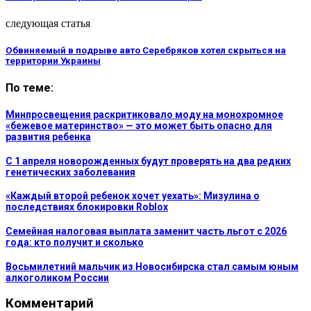
следующая статья
Обвиняемый в подрыве авто Серебряков хотел скрыться на
территории Украины
По теме:
Минпросвещения раскритиковало моду на монохромное
«бежевое материнство» — это может быть опасно для
развития ребенка
С 1 апреля новорожденных будут проверять на два редких
генетических заболевания
«Каждый второй ребенок хочет уехать»: Мизулина о
последствиях блокировки Roblox
Семейная налоговая выплата заменит часть льгот с 2026
года: кто получит и сколько
Восьмилетний мальчик из Новосибирска стал самым юным
алкоголиком России
Комментарий