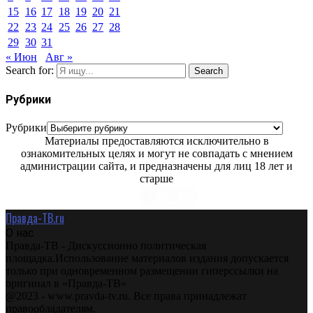
15
16
17
18
19
20
21
22
23
24
25
26
27
28
29
30
31
« Июн
Авг »
Search for:
Search
Рубрики
Рубрики
Материалы предоставляются исключительно в
ознакомительных целях и могут не совпадать с мнением
администрации сайта, и предназначены для лиц 18 лет и
старше
Правда-ТВ.ru
О нас
Правда-ТВ - Дискуссионно политическая
площадка.Использование материалов издания допускается
только при одновременном размещении гиперссылки на
оригинал в «Правда-ТВ»
@2023 - www.pravda-tv.ru. Все права принадлежат
правообладателям.