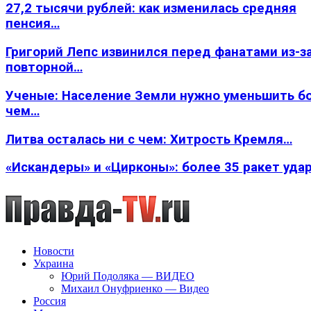
27,2 тысячи рублей: как изменилась средняя
пенсия…
Григорий Лепс извинился перед фанатами из-з
повторной…
Ученые: Население Земли нужно уменьшить б
чем…
Литва осталась ни с чем: Хитрость Кремля…
«Искандеры» и «Цирконы»: более 35 ракет уда
Новости
Украина
Юрий Подоляка — ВИДЕО
Михаил Онуфриенко — Видео
Россия