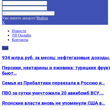
Уже имеете аккаунт?
Войти
X
Новости
ТВ Онлайн
Контакты
Топ
934 млрд руб. за месяц: нефтегазовые доходы
Персики, нектарины и ежевика: турецкие фрук
бьют…
Семья из Прибалтики переехала в Россию и…
ПВО за сутки уничтожила 20 авиабомб ВСУ,…
Японские власти вновь не упомянули США в…