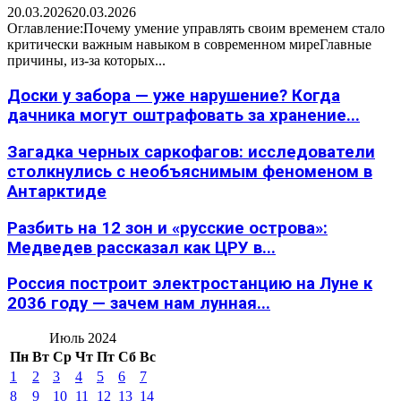
20.03.2026
20.03.2026
Оглавление:Почему умение управлять своим временем стало
критически важным навыком в современном миреГлавные
причины, из-за которых...
Доски у забора — уже нарушение? Когда
дачника могут оштрафовать за хранение...
Загадка черных саркофагов: исследователи
столкнулись с необъяснимым феноменом в
Антарктиде
Разбить на 12 зон и «русские острова»:
Медведев рассказал как ЦРУ в...
Россия построит электростанцию на Луне к
2036 году — зачем нам лунная...
Июль 2024
Пн
Вт
Ср
Чт
Пт
Сб
Вс
1
2
3
4
5
6
7
8
9
10
11
12
13
14