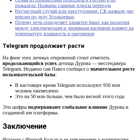
пожалела: Названы главные плюсы переезда
Несчастный случай или преступление: СК назвали две
версии по делу Усольцевых
Почему печь определяет характер бани: как различия
между электрическим и дровяным нагревом влияют на
температуру, влажность и ощущения
Telegram продолжает расти
На фоне этих личных откровений стоит отметить
продолжающийся успех
детища Дурова — мессенджера
Telegram. Недавно сам Павел сообщил о
значительном росте
пользовательской базы
:
В настоящее время Telegram используют 950 млн
человек ежемесячно
Это на 50 млн больше, чем было весной этого года
Эти цифры
подчеркивают глобальное влияние
Дурова и
созданной им платформы.
Заключение
История с Ириной Болгар и ее заявлениями о материнстве