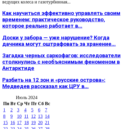
ведущих колеса и газотурбинная...
Как научиться эффективно управлять своим
временем: практическое руководство,
которое реально работает в...
Доски у забора — уже нарушение? Когда
дачника могут оштрафовать за хранение...
Загадка черных саркофагов: исследователи
столкнулись с необъяснимым феноменом в
Антарктиде
Разбить на 12 зон и «русские острова»:
Медведев рассказал как ЦРУ в...
Июль 2024
Пн
Вт
Ср
Чт
Пт
Сб
Вс
1
2
3
4
5
6
7
8
9
10
11
12
13
14
15
16
17
18
19
20
21
22
23
24
25
26
27
28