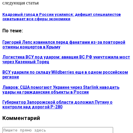
следующая статья
Кадровый голод в России усилился: дефицит специалистов
охватывает все сферы экономики
По теме:
Григорий Лепс извинился перед фанатами из-за повторной
отмены концертов в Крыму
Логистика ВСУ под ударом: авиация ВС РФ уничтожила мост
через Казенный Торец
ВСУ ударили по складу Wildberries еще в одном российском
регионе
Лавров: США помогают Украине через Starlink наводить
удары на гражданские объекты в России
Губернатор Запорожской области доложил Путину о
контроле над дорогой Р-280
Комментарий