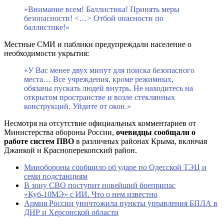
«Внимание всем! Баллистика! Принять меры
безопасности! <…> Отбой опасности по
баллистике!»
Местные СМИ и паблики предупреждали население о
необходимости укрытия:
«У Вас менее двух минут для поиска безопасного
места… Все учреждения, кроме режимных,
обязаны пускать людей внутрь. Не находитесь на
открытом пространстве и возле стеклянных
конструкций. Уйдите от окон.»
Несмотря на отсутствие официальных комментариев от
Министерства обороны России,
очевидцы сообщали о
работе систем ПВО
в различных районах Крыма, включая
Джанкой и Красноперекопский район.
Минобороны сообщило об ударе по Одесской ТЭЦ и
семи подстанциям
В зону СВО поступит новейший боеприпас
«Куб-10МЭ» с ИИ. Что о нем известно
Армия России уничтожила пункты управления БПЛА в
ДНР и Херсонской области