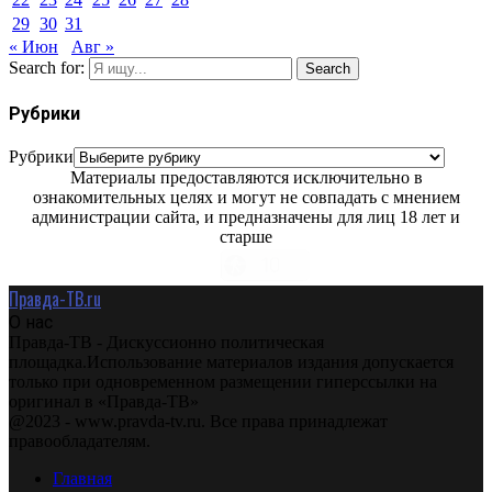
29
30
31
« Июн
Авг »
Search for:
Search
Рубрики
Рубрики
Материалы предоставляются исключительно в
ознакомительных целях и могут не совпадать с мнением
администрации сайта, и предназначены для лиц 18 лет и
старше
Правда-ТВ.ru
О нас
Правда-ТВ - Дискуссионно политическая
площадка.Использование материалов издания допускается
только при одновременном размещении гиперссылки на
оригинал в «Правда-ТВ»
@2023 - www.pravda-tv.ru. Все права принадлежат
правообладателям.
Главная