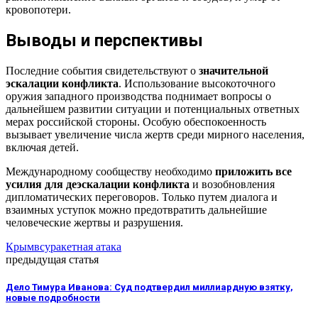
кровопотери.
Выводы и перспективы
Последние события свидетельствуют о
значительной
эскалации конфликта
. Использование высокоточного
оружия западного производства поднимает вопросы о
дальнейшем развитии ситуации и потенциальных ответных
мерах российской стороны. Особую обеспокоенность
вызывает увеличение числа жертв среди мирного населения,
включая детей.
Международному сообществу необходимо
приложить все
усилия для деэскалации конфликта
и возобновления
дипломатических переговоров. Только путем диалога и
взаимных уступок можно предотвратить дальнейшие
человеческие жертвы и разрушения.
Крым
всу
ракетная атака
предыдущая статья
Дело Тимура Иванова: Суд подтвердил миллиардную взятку,
новые подробности