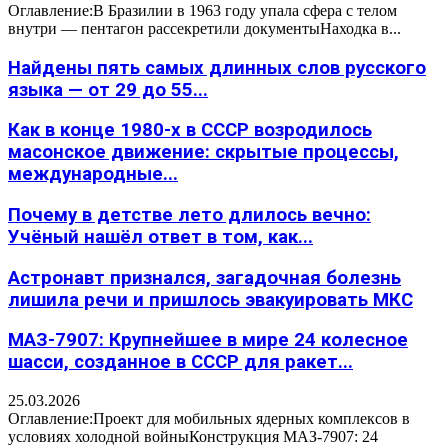
Оглавление:В Бразилии в 1963 году упала сфера с телом
внутри — пентагон рассекретили документыНаходка в...
Найдены пять самых длинных слов русского
языка — от 29 до 55...
Как в конце 1980-х в СССР возродилось
масонское движение: скрытые процессы,
международные...
Почему в детстве лето длилось вечно:
Учёный нашёл ответ в том, как...
Астронавт признался, загадочная болезнь
лишила речи и пришлось эвакуировать МКС
МАЗ-7907: Крупнейшее в мире 24 колесное
шасси, созданное в СССР для ракет...
25.03.2026
Оглавление:Проект для мобильных ядерных комплексов в
условиях холодной войныКонструкция МАЗ-7907: 24