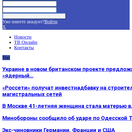
Уже имеете аккаунт?
Войти
X
Новости
ТВ Онлайн
Контакты
Топ
Украине в новом британском проекте предлож
«ядерный…
«Россети» получат инвестнадбавку на строите
магистральных сетей
В Москве 41-летняя женщина стала матерью в
Минобороны сообщило об ударе по Одесской 
Экс-чиновники Германии, Франции и США