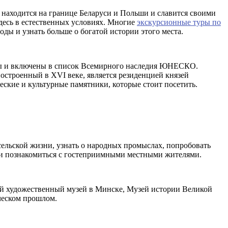
аходится на границе Беларуси и Польши и славится своими
десь в естественных условиях. Многие
экскурсионные туры по
ды и узнать больше о богатой истории этого места.
ры и включены в список Всемирного наследия ЮНЕСКО.
остроенный в XVI веке, является резиденцией князей
ские и культурные памятники, которые стоит посетить.
сельской жизни, узнать о народных промыслах, попробовать
 и познакомиться с гостеприимными местными жителями.
ный художественный музей в Минске, Музей истории Великой
ическом прошлом.