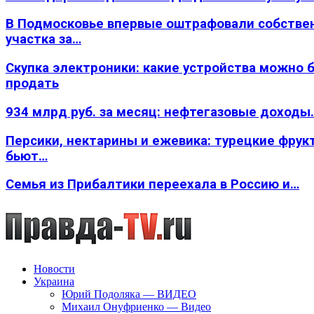
В Подмосковье впервые оштрафовали собстве
участка за…
Скупка электроники: какие устройства можно 
продать
934 млрд руб. за месяц: нефтегазовые доходы
Персики, нектарины и ежевика: турецкие фрук
бьют…
Семья из Прибалтики переехала в Россию и…
Новости
Украина
Юрий Подоляка — ВИДЕО
Михаил Онуфриенко — Видео