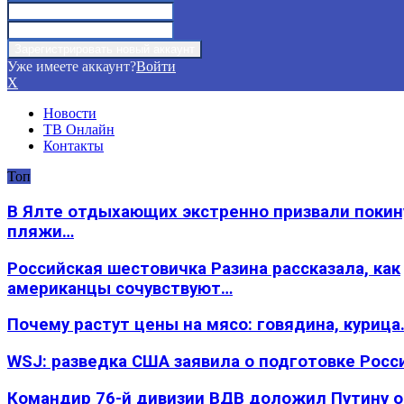
Уже имеете аккаунт?
Войти
X
Новости
ТВ Онлайн
Контакты
Топ
В Ялте отдыхающих экстренно призвали покин
пляжи…
Российская шестовичка Разина рассказала, как
американцы сочувствуют…
Почему растут цены на мясо: говядина, курица
WSJ: разведка США заявила о подготовке Росс
Командир 76-й дивизии ВДВ доложил Путину 