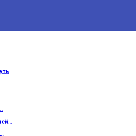
уть
…
ией…
о…