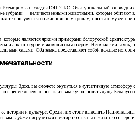
т Всемирного наследия ЮНЕСКО. Этот уникальный заповедник н
кже зубрами — величественными животными, которые обитают з
ожете прогуляться по живописным тропам, посетить музей приро
а, которые являются яркими примерами белорусской архитекту
еской архитектурой и живописным озером. Несвижский замок, п
сивыми садами. Оба замка представляют собой важные историче
имечательности
ультуры. Здесь вы сможете окунуться в аутентичную атмосферу 
 Посещение деревень позволит вам лучше понять душу Беларуси
 о её истории и культуре. Среди них стоит выделить Националь
т вам глубже погрузиться в историю страны и узнать о её геро