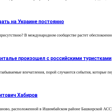
вать на Украине постоянно
рисутствию? В международном сообществе растет обеспокоенно
.
Анталье произошел с российскими туристками
езабываемые впечатления, порой случаются события, которые пе
итович Хабиров
раново, расположенной в Ишимбайском районе Башкирской АССР.