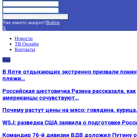
Уже имеете аккаунт?
Войти
X
Новости
ТВ Онлайн
Контакты
Топ
В Ялте отдыхающих экстренно призвали покин
пляжи…
Российская шестовичка Разина рассказала, как
американцы сочувствуют…
Почему растут цены на мясо: говядина, курица
WSJ: разведка США заявила о подготовке Росс
Командир 76-й дивизии ВДВ доложил Путину 