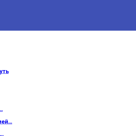
уть
…
ией…
о…