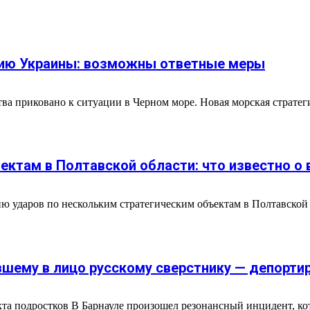
гию Украины: возможны ответные меры
ва приковано к ситуации в Черном море. Новая морская страте
ектам в Полтавской области: что известно о
ию ударов по нескольким стратегическим объектам в Полтавско
шему в лицо русскому сверстнику — депортир
кта подростков В Барнауле произошел резонансный инцидент, к