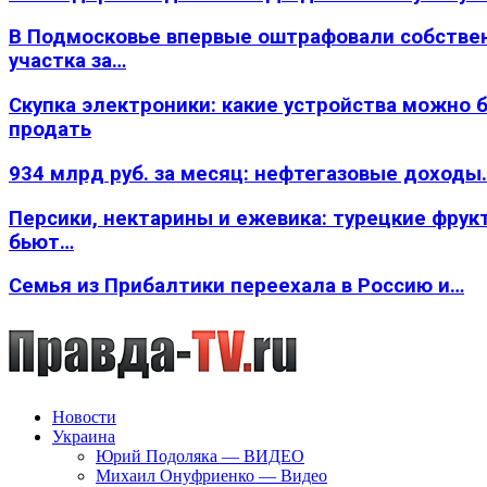
В Подмосковье впервые оштрафовали собстве
участка за…
Скупка электроники: какие устройства можно 
продать
934 млрд руб. за месяц: нефтегазовые доходы
Персики, нектарины и ежевика: турецкие фрук
бьют…
Семья из Прибалтики переехала в Россию и…
Новости
Украина
Юрий Подоляка — ВИДЕО
Михаил Онуфриенко — Видео