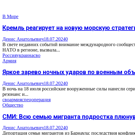
В Мире
Кремль реагирует на новую морскую страте
Денис Анатольевич
18.07.2024
0
В свете недавних событий внимание международного сообщест
НАТО в регионе, вызвала...
Россия
украина
сво
Армия
Яркое зарево ночных ударов по военным объ
Денис Анатольевич
18.07.2024
0
В ночь на 18 июля российские вооруженные силы нанесли сер
резонанс и...
сво
армия
спецоперация
Общество
СМИ: Всю семью мигранта подростка плюнув
Денис Анатольевич
18.07.2024
0
Депортация семьи мигрантов из Барнаула: последствия конфли