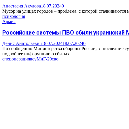
Анастасия Акулова
18.07.2024
0
Мусор на улицах городов – проблема, с которой сталкиваются 
психология
Армия
Российские системы ПВО сбили украинский 
Денис Анатольевич
18.07.2024
18.07.2024
0
По сообщению Министерства обороны России, за последние с
подробнее информацию о сбитых...
спецоперация
всу
МиГ-29
сво