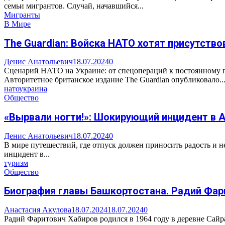
семьи мигрантов. Случай, начавшийся...
Мигранты
В Мире
The Guardian: Войска НАТО хотят присутство
Денис Анатольевич
18.07.2024
0
Сценарий НАТО на Украине: от спецопераций к постоянному п
Авторитетное британское издание The Guardian опубликовало..
нато
украина
Общество
«Вырвали ногти!»: Шокирующий инцидент в 
Денис Анатольевич
18.07.2024
0
В мире путешествий, где отпуск должен приносить радость и н
инцидент в...
туризм
Общество
Биография главы Башкортостана. Радий Фар
Анастасия Акулова
18.07.2024
18.07.2024
0
Радий Фаритович Хабиров родился в 1964 году в деревне Сай