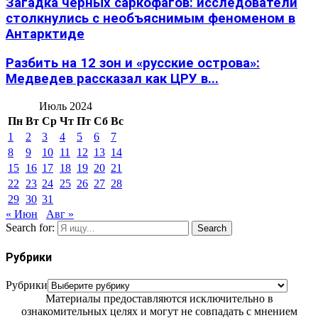
Загадка черных саркофагов: исследователи
столкнулись с необъяснимым феноменом в
Антарктиде
Разбить на 12 зон и «русские острова»:
Медведев рассказал как ЦРУ в...
Июль 2024
Пн
Вт
Ср
Чт
Пт
Сб
Вс
1
2
3
4
5
6
7
8
9
10
11
12
13
14
15
16
17
18
19
20
21
22
23
24
25
26
27
28
29
30
31
« Июн
Авг »
Search for:
Search
Рубрики
Рубрики
Материалы предоставляются исключительно в
ознакомительных целях и могут не совпадать с мнением