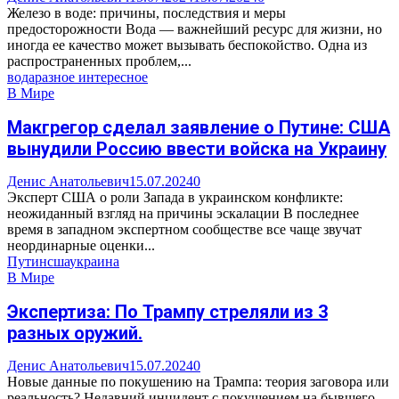
Железо в воде: причины, последствия и меры
предосторожности Вода — важнейший ресурс для жизни, но
иногда ее качество может вызывать беспокойство. Одна из
распространенных проблем,...
вода
разное интересное
В Мире
Макгрегор сделал заявление о Путине: США
вынудили Россию ввести войска на Украину
Денис Анатольевич
15.07.2024
0
Эксперт США о роли Запада в украинском конфликте:
неожиданный взгляд на причины эскалации В последнее
время в западном экспертном сообществе все чаще звучат
неординарные оценки...
Путин
сша
украина
В Мире
Экспертиза: По Трампу стреляли из 3
разных оружий.
Денис Анатольевич
15.07.2024
0
Новые данные по покушению на Трампа: теория заговора или
реальность? Недавний инцидент с покушением на бывшего