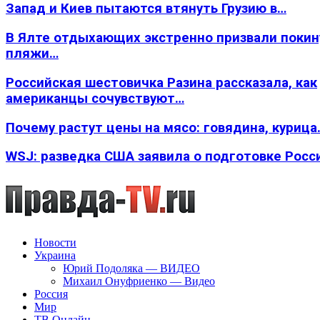
Запад и Киев пытаются втянуть Грузию в…
В Ялте отдыхающих экстренно призвали покин
пляжи…
Российская шестовичка Разина рассказала, как
американцы сочувствуют…
Почему растут цены на мясо: говядина, курица
WSJ: разведка США заявила о подготовке Росс
Новости
Украина
Юрий Подоляка — ВИДЕО
Михаил Онуфриенко — Видео
Россия
Мир
ТВ Онлайн