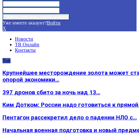
Уже имеете аккаунт?
Войти
X
Новости
ТВ Онлайн
Контакты
Топ
Крупнейшее месторождение золота может ст
опорой экономики…
397 дронов сбито за ночь над 13…
Ким Дотком: России надо готовиться к прямо
Пентагон рассекретил дело о падении НЛО с…
Начальная военная подготовка и новый предм