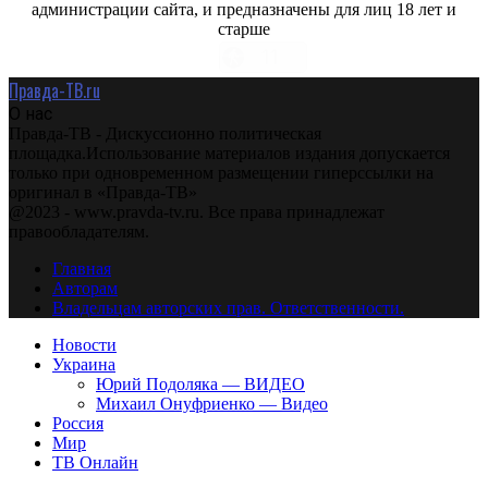
администрации сайта, и предназначены для лиц 18 лет и
старше
Правда-ТВ.ru
О нас
Правда-ТВ - Дискуссионно политическая
площадка.Использование материалов издания допускается
только при одновременном размещении гиперссылки на
оригинал в «Правда-ТВ»
@2023 - www.pravda-tv.ru. Все права принадлежат
правообладателям.
Главная
Авторам
Владельцам авторских прав. Ответственности.
Новости
Украина
Юрий Подоляка — ВИДЕО
Михаил Онуфриенко — Видео
Россия
Мир
ТВ Онлайн