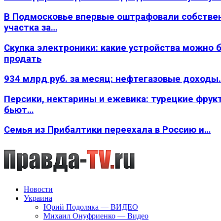
В Подмосковье впервые оштрафовали собстве
участка за…
Скупка электроники: какие устройства можно 
продать
934 млрд руб. за месяц: нефтегазовые доходы
Персики, нектарины и ежевика: турецкие фрук
бьют…
Семья из Прибалтики переехала в Россию и…
Новости
Украина
Юрий Подоляка — ВИДЕО
Михаил Онуфриенко — Видео