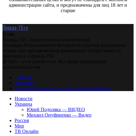
администрации сайта, и предназначены для лиц 18 лет и
старше
Правда-ТВ.ru
О нас
Правда-ТВ - Дискуссионно политическая
площадка.Использование материалов издания допускается
только при одновременном размещении гиперссылки на
оригинал в «Правда-ТВ»
@2023 - www.pravda-tv.ru. Все права принадлежат
правообладателям.
Главная
Авторам
Владельцам авторских прав. Ответственности.
Новости
Украина
Юрий Подоляка — ВИДЕО
Михаил Онуфриенко — Видео
Россия
Мир
ТВ Онлайн