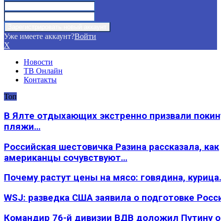
Уже имеете аккаунт?
Войти
X
Новости
ТВ Онлайн
Контакты
Топ
В Ялте отдыхающих экстренно призвали покин
пляжи…
Российская шестовичка Разина рассказала, как
американцы сочувствуют…
Почему растут цены на мясо: говядина, курица
WSJ: разведка США заявила о подготовке Росс
Командир 76-й дивизии ВДВ доложил Путину 