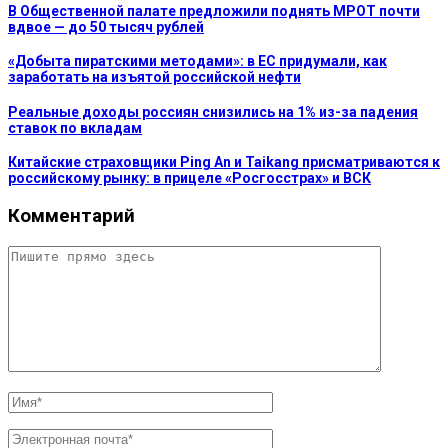
В Общественной палате предложили поднять МРОТ почти
вдвое — до 50 тысяч рублей
«Добыта пиратскими методами»: в ЕС придумали, как
заработать на изъятой российской нефти
Реальные доходы россиян снизились на 1% из-за падения
ставок по вкладам
Китайские страховщики Ping An и Taikang присматриваются к
российскому рынку: в прицеле «Росгосстрах» и ВСК
Комментарий