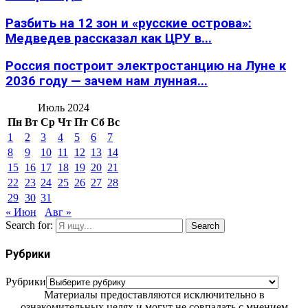
Разбить на 12 зон и «русские острова»:
Медведев рассказал как ЦРУ в...
Россия построит электростанцию на Луне к
2036 году — зачем нам лунная...
Июль 2024
Пн
Вт
Ср
Чт
Пт
Сб
Вс
1
2
3
4
5
6
7
8
9
10
11
12
13
14
15
16
17
18
19
20
21
22
23
24
25
26
27
28
29
30
31
« Июн
Авг »
Search for:
Search
Рубрики
Рубрики
Материалы предоставляются исключительно в
ознакомительных целях и могут не совпадать с мнением