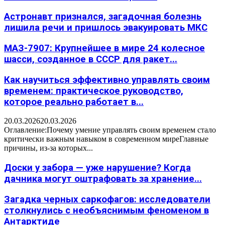
Астронавт признался, загадочная болезнь
лишила речи и пришлось эвакуировать МКС
МАЗ-7907: Крупнейшее в мире 24 колесное
шасси, созданное в СССР для ракет...
Как научиться эффективно управлять своим
временем: практическое руководство,
которое реально работает в...
20.03.2026
20.03.2026
Оглавление:Почему умение управлять своим временем стало
критически важным навыком в современном миреГлавные
причины, из-за которых...
Доски у забора — уже нарушение? Когда
дачника могут оштрафовать за хранение...
Загадка черных саркофагов: исследователи
столкнулись с необъяснимым феноменом в
Антарктиде