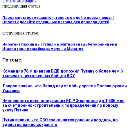
Путин
биография
предыдущая статья
Пассажиры возмущаются, теперь с едой в поезд нельзя!
Просят сделайте отдельные вагоны для проезда детей
следующая статья
Иноагент Галкин выступил на элитной свадьбе украинцев в
Италии также там был замечен и Монатик
По теме:
Командир 76-й дивизии ВДВ доложил Путину о более чем 6
тысячах уничтоженных бойцов ВСУ
Лавров заявил, что Запад ведет войну против России руками
Украины
Численность военнослужащих ВС РФ выросла до 1,535 млн
за счет военно-строительных подразделений по новому
указу Путина
Путин заявил, что СВО «закончится рано или поздно», но
единство важно сохранить