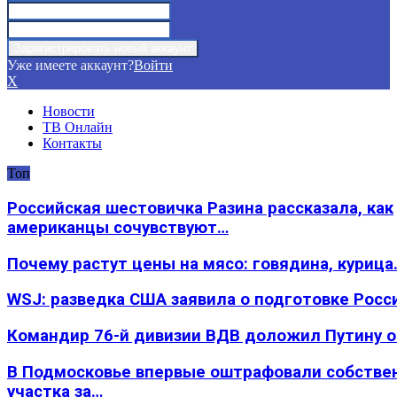
Уже имеете аккаунт?
Войти
X
Новости
ТВ Онлайн
Контакты
Топ
Российская шестовичка Разина рассказала, как
американцы сочувствуют…
Почему растут цены на мясо: говядина, курица
WSJ: разведка США заявила о подготовке Росс
Командир 76-й дивизии ВДВ доложил Путину 
В Подмосковье впервые оштрафовали собстве
участка за…