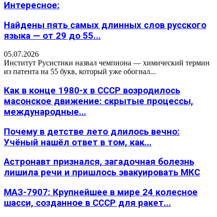
Интересное:
Найдены пять самых длинных слов русского
языка — от 29 до 55...
05.07.2026
Институт Русистики назвал чемпиона — химический термин
из патента на 55 букв, который уже обогнал...
Как в конце 1980-х в СССР возродилось
масонское движение: скрытые процессы,
международные...
Почему в детстве лето длилось вечно:
Учёный нашёл ответ в том, как...
Астронавт признался, загадочная болезнь
лишила речи и пришлось эвакуировать МКС
МАЗ-7907: Крупнейшее в мире 24 колесное
шасси, созданное в СССР для ракет...