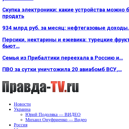
Скупка электроники: какие устройства можно 
продать
934 млрд руб. за месяц: нефтегазовые доходы
Персики, нектарины и ежевика: турецкие фрук
бьют…
Семья из Прибалтики переехала в Россию и…
ПВО за сутки уничтожила 20 авиабомб ВСУ,…
Новости
Украина
Юрий Подоляка — ВИДЕО
Михаил Онуфриенко — Видео
Россия