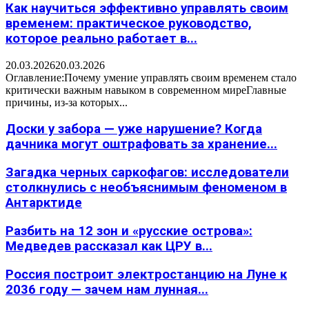
Как научиться эффективно управлять своим
временем: практическое руководство,
которое реально работает в...
20.03.2026
20.03.2026
Оглавление:Почему умение управлять своим временем стало
критически важным навыком в современном миреГлавные
причины, из-за которых...
Доски у забора — уже нарушение? Когда
дачника могут оштрафовать за хранение...
Загадка черных саркофагов: исследователи
столкнулись с необъяснимым феноменом в
Антарктиде
Разбить на 12 зон и «русские острова»:
Медведев рассказал как ЦРУ в...
Россия построит электростанцию на Луне к
2036 году — зачем нам лунная...