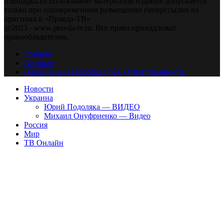
площадка.Использование материалов издания допускается
только при одновременном размещении гиперссылки на
оригинал в «Правда-ТВ»
@2023 - www.pravda-tv.ru. Все права принадлежат
правообладателям.
Главная
Авторам
Владельцам авторских прав. Ответственности.
Новости
Украина
Юрий Подоляка — ВИДЕО
Михаил Онуфриенко — Видео
Россия
Мир
ТВ Онлайн