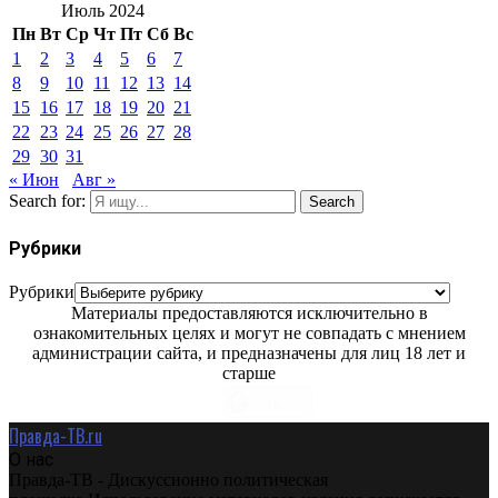
Июль 2024
Пн
Вт
Ср
Чт
Пт
Сб
Вс
1
2
3
4
5
6
7
8
9
10
11
12
13
14
15
16
17
18
19
20
21
22
23
24
25
26
27
28
29
30
31
« Июн
Авг »
Search for:
Search
Рубрики
Рубрики
Материалы предоставляются исключительно в
ознакомительных целях и могут не совпадать с мнением
администрации сайта, и предназначены для лиц 18 лет и
старше
Правда-ТВ.ru
О нас
Правда-ТВ - Дискуссионно политическая