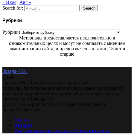
« Июн
Авг »
Search for:
Search
Рубрики
Рубрики
Материалы предоставляются исключительно в
ознакомительных целях и могут не совпадать с мнением
администрации сайта, и предназначены для лиц 18 лет и
старше
Правда-ТВ.ru
О нас
Правда-ТВ - Дискуссионно политическая
площадка.Использование материалов издания допускается
только при одновременном размещении гиперссылки на
оригинал в «Правда-ТВ»
@2023 - www.pravda-tv.ru. Все права принадлежат
правообладателям.
Главная
Авторам
Владельцам авторских прав. Ответственности.