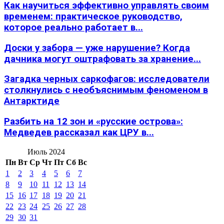
Как научиться эффективно управлять своим
временем: практическое руководство,
которое реально работает в...
Доски у забора — уже нарушение? Когда
дачника могут оштрафовать за хранение...
Загадка черных саркофагов: исследователи
столкнулись с необъяснимым феноменом в
Антарктиде
Разбить на 12 зон и «русские острова»:
Медведев рассказал как ЦРУ в...
Июль 2024
Пн
Вт
Ср
Чт
Пт
Сб
Вс
1
2
3
4
5
6
7
8
9
10
11
12
13
14
15
16
17
18
19
20
21
22
23
24
25
26
27
28
29
30
31