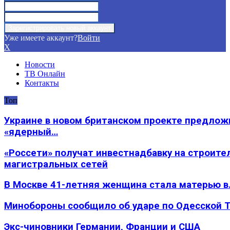
Уже имеете аккаунт?
Войти
X
Новости
ТВ Онлайн
Контакты
Топ
Украине в новом британском проекте предлож
«ядерный…
«Россети» получат инвестнадбавку на строите
магистральных сетей
В Москве 41-летняя женщина стала матерью в
Минобороны сообщило об ударе по Одесской 
Экс-чиновники Германии, Франции и США