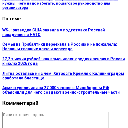
нужны, чего надо избегать, пошаговое руководство для
организатора
По теме:
WSJ: разведка США заявила о подготовке Россией
нападения на НАТО
Семья из Прибалтики переехала в Россию и не пожалела:
Названы главные плюсы переезда
27,2 тысячи рублей: как изменилась средняя пенсия в России
к июлю 2026 года
Литва осталась ни с чем: Хитрость Кремля с Калининградом
сработала блестяще
Армию увеличили на 27 000 человек: Минобороны РФ
объяснили для чего создают военно-строительные части
Комментарий