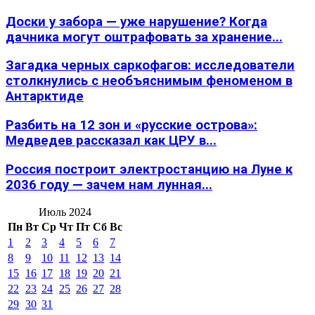
Доски у забора — уже нарушение? Когда
дачника могут оштрафовать за хранение...
Загадка черных саркофагов: исследователи
столкнулись с необъяснимым феноменом в
Антарктиде
Разбить на 12 зон и «русские острова»:
Медведев рассказал как ЦРУ в...
Россия построит электростанцию на Луне к
2036 году — зачем нам лунная...
Июль 2024
Пн
Вт
Ср
Чт
Пт
Сб
Вс
1
2
3
4
5
6
7
8
9
10
11
12
13
14
15
16
17
18
19
20
21
22
23
24
25
26
27
28
29
30
31