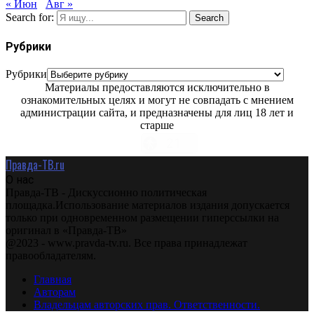
« Июн
Авг »
Search for:
Search
Рубрики
Рубрики
Материалы предоставляются исключительно в
ознакомительных целях и могут не совпадать с мнением
администрации сайта, и предназначены для лиц 18 лет и
старше
Правда-ТВ.ru
О нас
Правда-ТВ - Дискуссионно политическая
площадка.Использование материалов издания допускается
только при одновременном размещении гиперссылки на
оригинал в «Правда-ТВ»
@2023 - www.pravda-tv.ru. Все права принадлежат
правообладателям.
Главная
Авторам
Владельцам авторских прав. Ответственности.