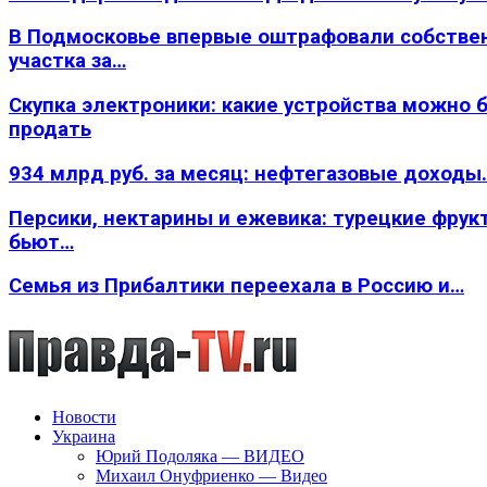
В Подмосковье впервые оштрафовали собстве
участка за…
Скупка электроники: какие устройства можно 
продать
934 млрд руб. за месяц: нефтегазовые доходы
Персики, нектарины и ежевика: турецкие фрук
бьют…
Семья из Прибалтики переехала в Россию и…
Новости
Украина
Юрий Подоляка — ВИДЕО
Михаил Онуфриенко — Видео