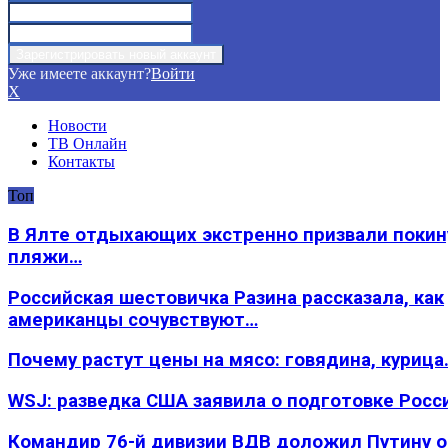
Уже имеете аккаунт?
Войти
X
Новости
ТВ Онлайн
Контакты
Топ
В Ялте отдыхающих экстренно призвали покин
пляжи…
Российская шестовичка Разина рассказала, как
американцы сочувствуют…
Почему растут цены на мясо: говядина, курица
WSJ: разведка США заявила о подготовке Росс
Командир 76-й дивизии ВДВ доложил Путину 