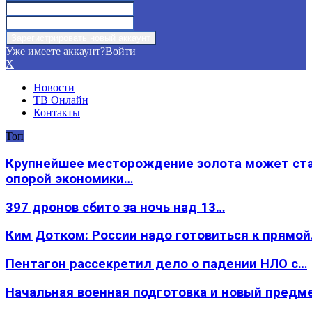
Уже имеете аккаунт?
Войти
X
Новости
ТВ Онлайн
Контакты
Топ
Крупнейшее месторождение золота может ст
опорой экономики…
397 дронов сбито за ночь над 13…
Ким Дотком: России надо готовиться к прямо
Пентагон рассекретил дело о падении НЛО с…
Начальная военная подготовка и новый предм