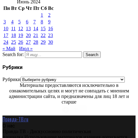
Июнь 2024
Пн
Вт
Ср
Чт
Пт
Сб
Вс
1
2
3
4
5
6
7
8
9
10
11
12
13
14
15
16
17
18
19
20
21
22
23
24
25
26
27
28
29
30
« Май
Июл »
Search for:
Search
Рубрики
Рубрики
Материалы предоставляются исключительно в
ознакомительных целях и могут не совпадать с мнением
администрации сайта, и предназначены для лиц 18 лет и
старше
Правда-ТВ.ru
О нас
Правда-ТВ - Дискуссионно политическая
площадка.Использование материалов издания допускается