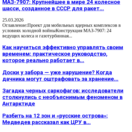
МАЗ-7907: Крупнейшее в мире 24 колесное
шасси, созданное в СССР для ракет...
25.03.2026
Оглавление:Проект для мобильных ядерных комплексов в
условиях холодной войныКонструкция МАЗ-7907: 24
ведущих колеса и газотурбинная...
Как научиться эффективно управлять своим
временем: практическое руководство,
которое реально работает в...
Доски у забора — уже нарушение? Когда
дачника могут оштрафовать за хранение...
Загадка черных саркофагов: исследователи
столкнулись с необъяснимым феноменом в
Антарктиде
Разбить на 12 зон и «русские острова»:
Медведев рассказал как ЦРУ в...