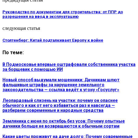
Руководство по документам для строительства: от ППР до
разрешения на ввод в эксплуатацию
следующая статья
Столтенберг: Китай подталкивает Европу к войне
По теме:
В Подмосковье впервые оштрафовали собственника участка
за борщевик с помощью ИИ
Новый способ выдумали мошенники: Дачникам шлют
фальшивые штрафы за нарушение земельного
законодательства — ссылка ведёт к угону «Госуслуг»
Леопардовый слизень на участке: почему он опаснее
обычного и как от него избавиться раз и навсегда —
разбираем современные и народные средства
Земляника с июня по октябрь без усов: Почему опытные
дачники больше не возвращаются к обычным сортам
Какие цветы проживут на даче долго: Почему современные