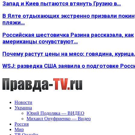
Запад и Киев пытаются втянуть Грузию в…
В Ялте отдыхающих экстренно призвали покин
пляжи…
Российская шестовичка Разина рассказала, как
американцы сочувствуют…
Почему растут цены на мясо: говядина, курица
WSJ: разведка США заявила о подготовке Росс
Новости
Украина
Юрий Подоляка — ВИДЕО
Михаил Онуфриенко — Видео
Россия
Мир
ТВ Онлайн