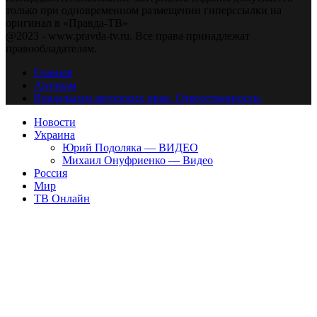
только при одновременном размещении гиперссылки на
оригинал в «Правда-ТВ»
@2023 - www.pravda-tv.ru. Все права принадлежат
правообладателям.
Главная
Авторам
Владельцам авторских прав. Ответственности.
Новости
Украина
Юрий Подоляка — ВИДЕО
Михаил Онуфриенко — Видео
Россия
Мир
ТВ Онлайн