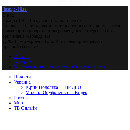
Правда-ТВ.ru
О нас
Правда-ТВ - Дискуссионно политическая
площадка.Использование материалов издания допускается
только при одновременном размещении гиперссылки на
оригинал в «Правда-ТВ»
@2023 - www.pravda-tv.ru. Все права принадлежат
правообладателям.
Главная
Авторам
Владельцам авторских прав. Ответственности.
Новости
Украина
Юрий Подоляка — ВИДЕО
Михаил Онуфриенко — Видео
Россия
Мир
ТВ Онлайн