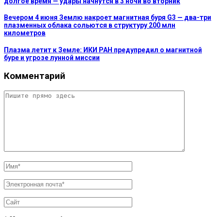
долгое время — удары начнутся в 3 ночи во вторник
Вечером 4 июня Землю накроет магнитная буря G3 — два-три
плазменных облака сольются в структуру 200 млн
километров
Плазма летит к Земле: ИКИ РАН предупредил о магнитной
буре и угрозе лунной миссии
Комментарий