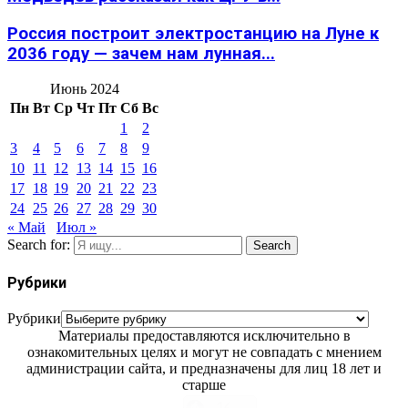
Россия построит электростанцию на Луне к
2036 году — зачем нам лунная...
Июнь 2024
Пн
Вт
Ср
Чт
Пт
Сб
Вс
1
2
3
4
5
6
7
8
9
10
11
12
13
14
15
16
17
18
19
20
21
22
23
24
25
26
27
28
29
30
« Май
Июл »
Search for:
Search
Рубрики
Рубрики
Материалы предоставляются исключительно в
ознакомительных целях и могут не совпадать с мнением
администрации сайта, и предназначены для лиц 18 лет и
старше