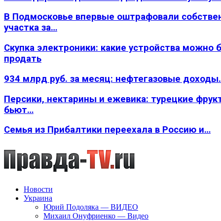
В Подмосковье впервые оштрафовали собстве
участка за…
Скупка электроники: какие устройства можно 
продать
934 млрд руб. за месяц: нефтегазовые доходы
Персики, нектарины и ежевика: турецкие фрук
бьют…
Семья из Прибалтики переехала в Россию и…
Новости
Украина
Юрий Подоляка — ВИДЕО
Михаил Онуфриенко — Видео