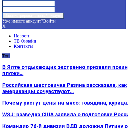
Уже имеете аккаунт?
Войти
X
Новости
ТВ Онлайн
Контакты
Топ
В Ялте отдыхающих экстренно призвали покин
пляжи…
Российская шестовичка Разина рассказала, как
американцы сочувствуют…
Почему растут цены на мясо: говядина, курица
WSJ: разведка США заявила о подготовке Росс
Командир 76-й дивизии ВДВ доложил Путину 