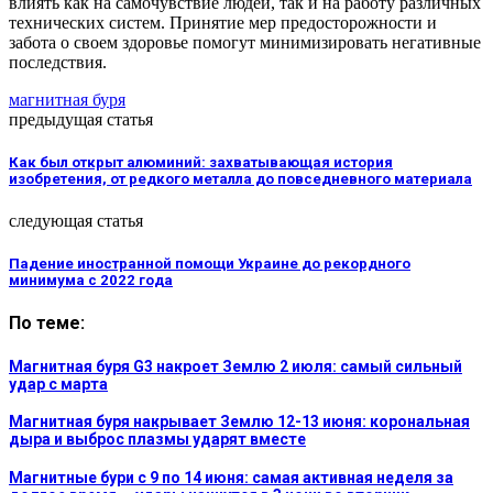
влиять как на самочувствие людей, так и на работу различных
технических систем. Принятие мер предосторожности и
забота о своем здоровье помогут минимизировать негативные
последствия.
магнитная буря
предыдущая статья
Как был открыт алюминий: захватывающая история
изобретения, от редкого металла до повседневного материала
следующая статья
Падение иностранной помощи Украине до рекордного
минимума с 2022 года
По теме:
Магнитная буря G3 накроет Землю 2 июля: самый сильный
удар с марта
Магнитная буря накрывает Землю 12-13 июня: корональная
дыра и выброс плазмы ударят вместе
Магнитные бури с 9 по 14 июня: самая активная неделя за