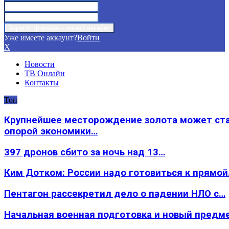
Уже имеете аккаунт?
Войти
X
Новости
ТВ Онлайн
Контакты
Топ
Крупнейшее месторождение золота может ст
опорой экономики…
397 дронов сбито за ночь над 13…
Ким Дотком: России надо готовиться к прямо
Пентагон рассекретил дело о падении НЛО с…
Начальная военная подготовка и новый предм