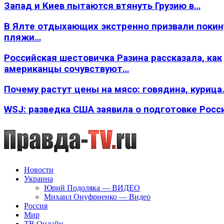
Запад и Киев пытаются втянуть Грузию в…
В Ялте отдыхающих экстренно призвали покин
пляжи…
Российская шестовичка Разина рассказала, как
американцы сочувствуют…
Почему растут цены на мясо: говядина, курица
WSJ: разведка США заявила о подготовке Росс
Новости
Украина
Юрий Подоляка — ВИДЕО
Михаил Онуфриенко — Видео
Россия
Мир
ТВ Онлайн