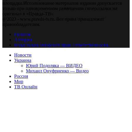
площадка.Использование материалов издания допускается
только при одновременном размещении гиперссылки на
оригинал в «Правда-ТВ»
@2023 - www.pravda-tv.ru. Все права принадлежат
правообладателям.
Главная
Авторам
Владельцам авторских прав. Ответственности.
Новости
Украина
Юрий Подоляка — ВИДЕО
Михаил Онуфриенко — Видео
Россия
Мир
ТВ Онлайн