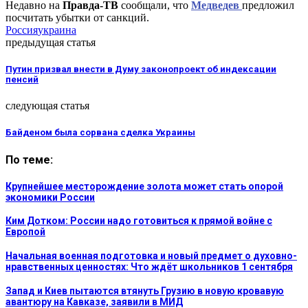
Недавно на
Правда-ТВ
сообщали, что
Медведев
предложил
посчитать убытки от санкций.
Россия
украина
предыдущая статья
Путин призвал внести в Думу законопроект об индексации
пенсий
следующая статья
Байденом была сорвана сделка Украины
По теме:
Крупнейшее месторождение золота может стать опорой
экономики России
Ким Дотком: России надо готовиться к прямой войне с
Европой
Начальная военная подготовка и новый предмет о духовно-
нравственных ценностях: Что ждёт школьников 1 сентября
Запад и Киев пытаются втянуть Грузию в новую кровавую
авантюру на Кавказе, заявили в МИД