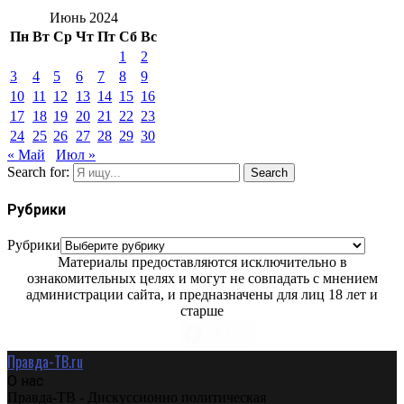
Июнь 2024
Пн
Вт
Ср
Чт
Пт
Сб
Вс
1
2
3
4
5
6
7
8
9
10
11
12
13
14
15
16
17
18
19
20
21
22
23
24
25
26
27
28
29
30
« Май
Июл »
Search for:
Search
Рубрики
Рубрики
Материалы предоставляются исключительно в
ознакомительных целях и могут не совпадать с мнением
администрации сайта, и предназначены для лиц 18 лет и
старше
Правда-ТВ.ru
О нас
Правда-ТВ - Дискуссионно политическая