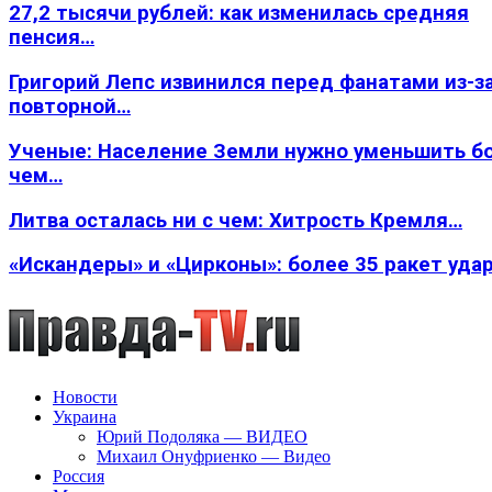
27,2 тысячи рублей: как изменилась средняя
пенсия…
Григорий Лепс извинился перед фанатами из-з
повторной…
Ученые: Население Земли нужно уменьшить б
чем…
Литва осталась ни с чем: Хитрость Кремля…
«Искандеры» и «Цирконы»: более 35 ракет уда
Новости
Украина
Юрий Подоляка — ВИДЕО
Михаил Онуфриенко — Видео
Россия