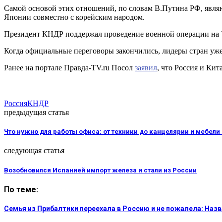
Самой основой этих отношений, по словам В.Путина РФ, явля
Японии совместно с корейским народом.
Президент КНДР поддержал проведение военной операции на У
Когда официальные переговоры закончились, лидеры стран уже
Ранее на портале Правда-TV.ru Посол
заявил
, что Россия и К
Россия
КНДР
предыдущая статья
Что нужно для работы офиса: от техники до канцелярии и мебел
следующая статья
Возобновился Испанией импорт железа и стали из России
По теме:
Семья из Прибалтики переехала в Россию и не пожалела: На