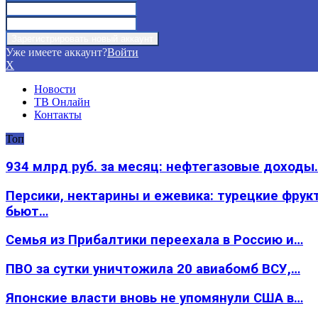
Уже имеете аккаунт?
Войти
X
Новости
ТВ Онлайн
Контакты
Топ
934 млрд руб. за месяц: нефтегазовые доходы
Персики, нектарины и ежевика: турецкие фрук
бьют…
Семья из Прибалтики переехала в Россию и…
ПВО за сутки уничтожила 20 авиабомб ВСУ,…
Японские власти вновь не упомянули США в…