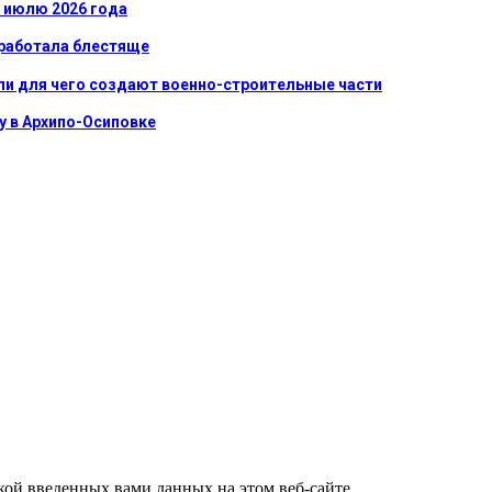
к июлю 2026 года
сработала блестяще
ли для чего создают военно-строительные части
у в Архипо-Осиповке
ткой введенных вами данных на этом веб-сайте.