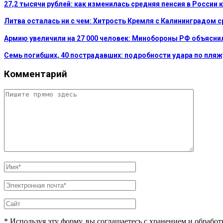
27,2 тысячи рублей: как изменилась средняя пенсия в России 
Литва осталась ни с чем: Хитрость Кремля с Калининградом 
Армию увеличили на 27 000 человек: Минобороны РФ объясни
Семь погибших, 40 пострадавших: подробности удара по пляж
Комментарий
* Используя эту форму, вы соглашаетесь с хранением и обрабо