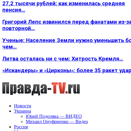
27,2 тысячи рублей: как изменилась средняя
пенсия…
Григорий Лепс извинился перед фанатами из-з
повторной…
Ученые: Население Земли нужно уменьшить б
чем…
Литва осталась ни с чем: Хитрость Кремля…
«Искандеры» и «Цирконы»: более 35 ракет уда
Новости
Украина
Юрий Подоляка — ВИДЕО
Михаил Онуфриенко — Видео
Россия