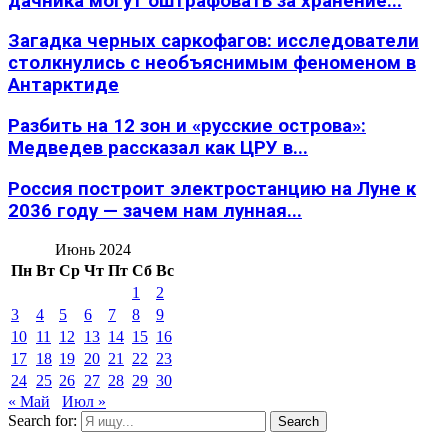
дачника могут оштрафовать за хранение...
Загадка черных саркофагов: исследователи
столкнулись с необъяснимым феноменом в
Антарктиде
Разбить на 12 зон и «русские острова»:
Медведев рассказал как ЦРУ в...
Россия построит электростанцию на Луне к
2036 году — зачем нам лунная...
Июнь 2024
Пн
Вт
Ср
Чт
Пт
Сб
Вс
1
2
3
4
5
6
7
8
9
10
11
12
13
14
15
16
17
18
19
20
21
22
23
24
25
26
27
28
29
30
« Май
Июл »
Search for:
Search