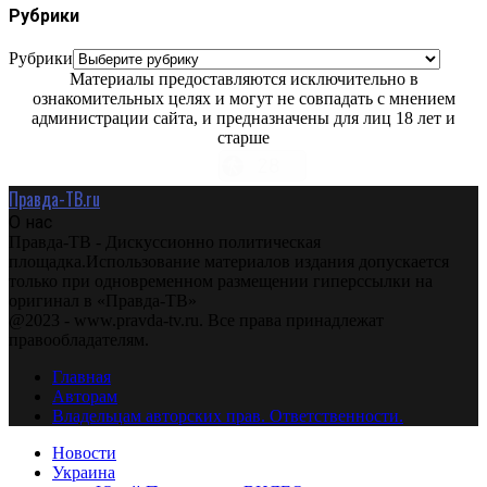
Рубрики
Рубрики
Материалы предоставляются исключительно в
ознакомительных целях и могут не совпадать с мнением
администрации сайта, и предназначены для лиц 18 лет и
старше
Правда-ТВ.ru
О нас
Правда-ТВ - Дискуссионно политическая
площадка.Использование материалов издания допускается
только при одновременном размещении гиперссылки на
оригинал в «Правда-ТВ»
@2023 - www.pravda-tv.ru. Все права принадлежат
правообладателям.
Главная
Авторам
Владельцам авторских прав. Ответственности.
Новости
Украина