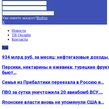
Уже имеете аккаунт?
Войти
X
Новости
ТВ Онлайн
Контакты
Топ
934 млрд руб. за месяц: нефтегазовые доходы
Персики, нектарины и ежевика: турецкие фрук
бьют…
Семья из Прибалтики переехала в Россию и…
ПВО за сутки уничтожила 20 авиабомб ВСУ,…
Японские власти вновь не упомянули США в…