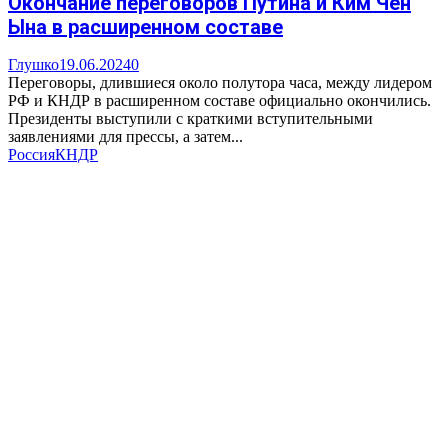
Окончание переговоров Путина и Ким Чен
Ына в расширенном составе
Глушко
19.06.2024
0
Переговоры, длившиеся около полутора часа, между лидером
РФ и КНДР в расширенном составе официально окончились.
Президенты выступили с краткими вступительными
заявлениями для прессы, а затем...
Россия
КНДР