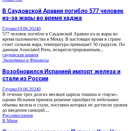
В Саудовской Аравии погибло 577 человек
из-за жары во время хаджа
Глушко
19.06.2024
0
577 человек погибли в Саудовской Аравии из-за жары во
время паломничества в Мекку. В настоящее время в стране
стоит сильная жара, температура превышает 50 градусов. По
данным Associated Press, незарегистрированным...
саудовская аравия
Экономика и Финансы
Возобновился Испанией импорт железа и
стали из России
Глушко
19.06.2024
0
В течение трех долгих месяцев царила тишина и «пауза»,
однако Испания приняла решение приобрести небольшие
объемы железа и стали, поставки которых не достигли уровня
до введения санкций....
Россия
испания
В Мире