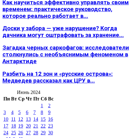
Как научиться эффективно управлять своим
временем: практическое руководство,
которое реально работает в...
Доски у забора — уже нарушение? Когда
дачника могут оштрафовать за хранение...
Загадка черных саркофагов: исследователи
столкнулись с необъяснимым феноменом в
Антарктиде
Разбить на 12 зон и «русские острова»:
Медведев рассказал как ЦРУ в...
Июнь 2024
Пн
Вт
Ср
Чт
Пт
Сб
Вс
1
2
3
4
5
6
7
8
9
10
11
12
13
14
15
16
17
18
19
20
21
22
23
24
25
26
27
28
29
30