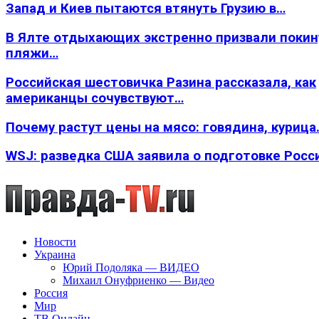
Запад и Киев пытаются втянуть Грузию в…
В Ялте отдыхающих экстренно призвали покин
пляжи…
Российская шестовичка Разина рассказала, как
американцы сочувствуют…
Почему растут цены на мясо: говядина, курица
WSJ: разведка США заявила о подготовке Росс
Новости
Украина
Юрий Подоляка — ВИДЕО
Михаил Онуфриенко — Видео
Россия
Мир
ТВ Онлайн