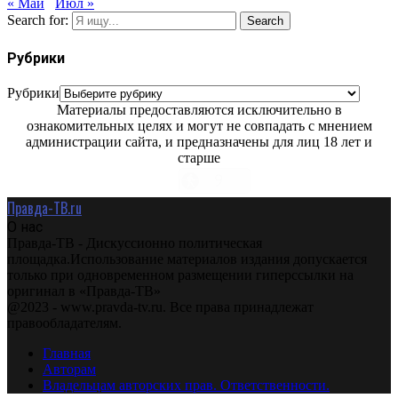
« Май
Июл »
Search for:
Search
Рубрики
Рубрики
Материалы предоставляются исключительно в
ознакомительных целях и могут не совпадать с мнением
администрации сайта, и предназначены для лиц 18 лет и
старше
Правда-ТВ.ru
О нас
Правда-ТВ - Дискуссионно политическая
площадка.Использование материалов издания допускается
только при одновременном размещении гиперссылки на
оригинал в «Правда-ТВ»
@2023 - www.pravda-tv.ru. Все права принадлежат
правообладателям.
Главная
Авторам
Владельцам авторских прав. Ответственности.