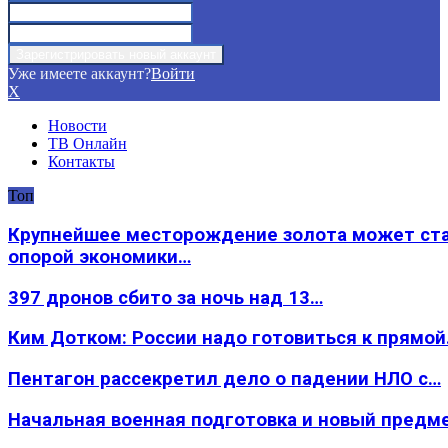
Уже имеете аккаунт?
Войти
X
Новости
ТВ Онлайн
Контакты
Топ
Крупнейшее месторождение золота может ст
опорой экономики…
397 дронов сбито за ночь над 13…
Ким Дотком: России надо готовиться к прямо
Пентагон рассекретил дело о падении НЛО с…
Начальная военная подготовка и новый предм