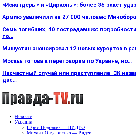
«Искандеры» и «Цирконы»: более 35 ракет уда
Армию увеличили на 27 000 человек: Минобор
Семь погибших, 40 пострадавших: подробности
по…
Мишустин анонсировал 12 новых курортов в р
Москва готова к переговорам по Украине, но…
Несчастный случай или преступление: СК назв
две…
Новости
Украина
Юрий Подоляка — ВИДЕО
Михаил Онуфриенко — Видео