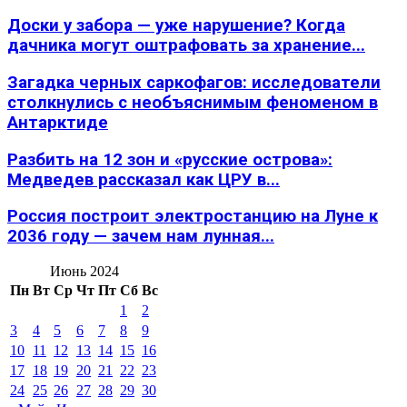
Доски у забора — уже нарушение? Когда
дачника могут оштрафовать за хранение...
Загадка черных саркофагов: исследователи
столкнулись с необъяснимым феноменом в
Антарктиде
Разбить на 12 зон и «русские острова»:
Медведев рассказал как ЦРУ в...
Россия построит электростанцию на Луне к
2036 году — зачем нам лунная...
Июнь 2024
Пн
Вт
Ср
Чт
Пт
Сб
Вс
1
2
3
4
5
6
7
8
9
10
11
12
13
14
15
16
17
18
19
20
21
22
23
24
25
26
27
28
29
30