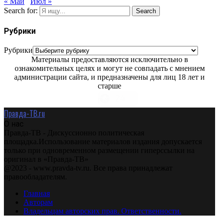
« Май
Июл »
Search for:
Search
Рубрики
Рубрики
Материалы предоставляются исключительно в
ознакомительных целях и могут не совпадать с мнением
администрации сайта, и предназначены для лиц 18 лет и
старше
Правда-ТВ.ru
О нас
Правда-ТВ - Дискуссионно политическая
площадка.Использование материалов издания допускается
только при одновременном размещении гиперссылки на
оригинал в «Правда-ТВ»
@2023 - www.pravda-tv.ru. Все права принадлежат
правообладателям.
Главная
Авторам
Владельцам авторских прав. Ответственности.