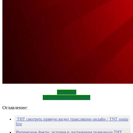
Смотреть
Альтернативный плеер
Оглавление:
ТНТ смотреть прямую видео трансляцию онлайн / TNT russia
live
Интересные факты, история и достижения телеканала ТНТ