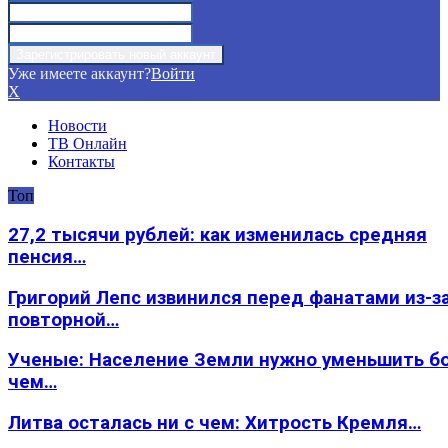
Уже имеете аккаунт?
Войти
X
Новости
ТВ Онлайн
Контакты
Топ
27,2 тысячи рублей: как изменилась средняя
пенсия…
Григорий Лепс извинился перед фанатами из-з
повторной…
Ученые: Население Земли нужно уменьшить б
чем…
Литва осталась ни с чем: Хитрость Кремля…