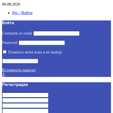
06.08.2026
Рег. / Войти
Войти
Username or email
Password
Помнить меня пока я не выйду
Вспомнить пароль?
X
Регистрация