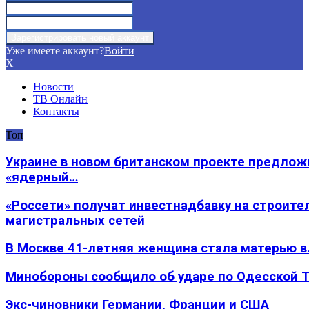
Уже имеете аккаунт?
Войти
X
Новости
ТВ Онлайн
Контакты
Топ
Украине в новом британском проекте предлож
«ядерный…
«Россети» получат инвестнадбавку на строите
магистральных сетей
В Москве 41-летняя женщина стала матерью в
Минобороны сообщило об ударе по Одесской 
Экс-чиновники Германии, Франции и США