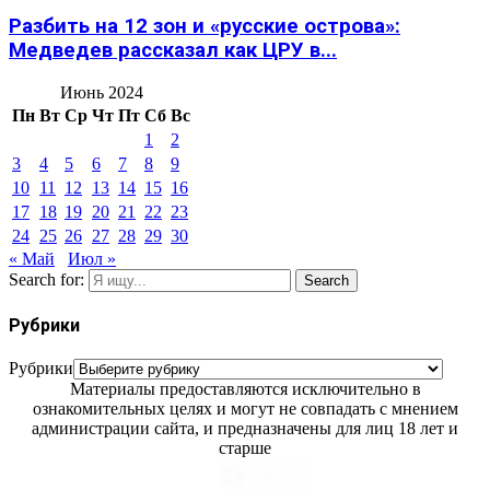
Разбить на 12 зон и «русские острова»:
Медведев рассказал как ЦРУ в...
Июнь 2024
Пн
Вт
Ср
Чт
Пт
Сб
Вс
1
2
3
4
5
6
7
8
9
10
11
12
13
14
15
16
17
18
19
20
21
22
23
24
25
26
27
28
29
30
« Май
Июл »
Search for:
Search
Рубрики
Рубрики
Материалы предоставляются исключительно в
ознакомительных целях и могут не совпадать с мнением
администрации сайта, и предназначены для лиц 18 лет и
старше