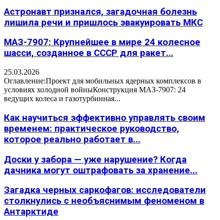
Астронавт признался, загадочная болезнь
лишила речи и пришлось эвакуировать МКС
МАЗ-7907: Крупнейшее в мире 24 колесное
шасси, созданное в СССР для ракет...
25.03.2026
Оглавление:Проект для мобильных ядерных комплексов в
условиях холодной войныКонструкция МАЗ-7907: 24
ведущих колеса и газотурбинная...
Как научиться эффективно управлять своим
временем: практическое руководство,
которое реально работает в...
Доски у забора — уже нарушение? Когда
дачника могут оштрафовать за хранение...
Загадка черных саркофагов: исследователи
столкнулись с необъяснимым феноменом в
Антарктиде