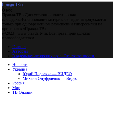
Правда-ТВ.ru
О нас
Правда-ТВ - Дискуссионно политическая
площадка.Использование материалов издания допускается
только при одновременном размещении гиперссылки на
оригинал в «Правда-ТВ»
@2023 - www.pravda-tv.ru. Все права принадлежат
правообладателям.
Главная
Авторам
Владельцам авторских прав. Ответственности.
Новости
Украина
Юрий Подоляка — ВИДЕО
Михаил Онуфриенко — Видео
Россия
Мир
ТВ Онлайн