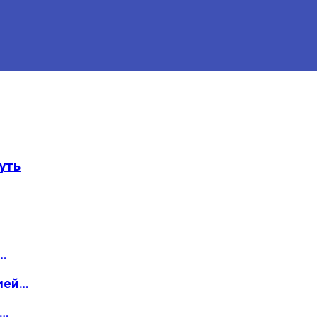
уть
…
ией…
о…