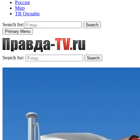
Россия
Мир
ТВ Онлайн
Search for:
Search
Primary Menu
Search for:
Search