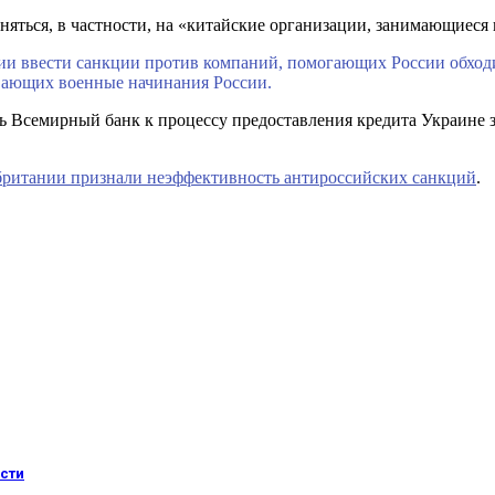
аняться, в частности, на «китайские организации, занимающиеся
нии ввести санкции против компаний, помогающих России обходи
вающих военные начинания России.
ь Всемирный банк к процессу предоставления кредита Украине з
ритании признали неэффективность антироссийских санкций
.
сти