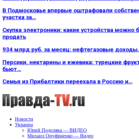
В Подмосковье впервые оштрафовали собстве
участка за…
Скупка электроники: какие устройства можно 
продать
934 млрд руб. за месяц: нефтегазовые доходы
Персики, нектарины и ежевика: турецкие фрук
бьют…
Семья из Прибалтики переехала в Россию и…
Новости
Украина
Юрий Подоляка — ВИДЕО
Михаил Онуфриенко — Видео