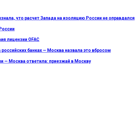
ризнала, что расчет Запада на изоляцию России не оправдался
 России
вия лицензии OFAC
 российских банках — Москва назвала это вбросом
и — Москва ответила: приезжай в Москву