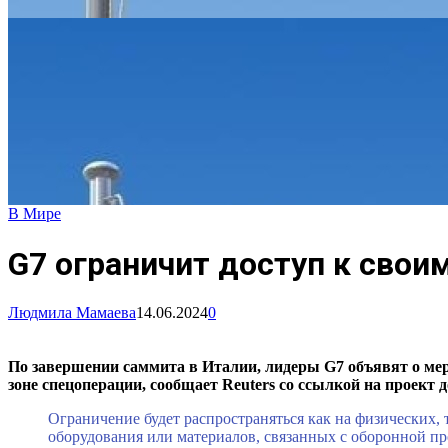
В Мире
G7 ограничит доступ к сво
Людмила Мамаева
14.06.2024
0
По завершении саммита в Италии, лидеры G7 объявят о мер
зоне спецоперации, сообщает Reuters со ссылкой на проект 
Ограничение будет распространяться как на физических,
оборудования или материалов, связанных с оборонной 