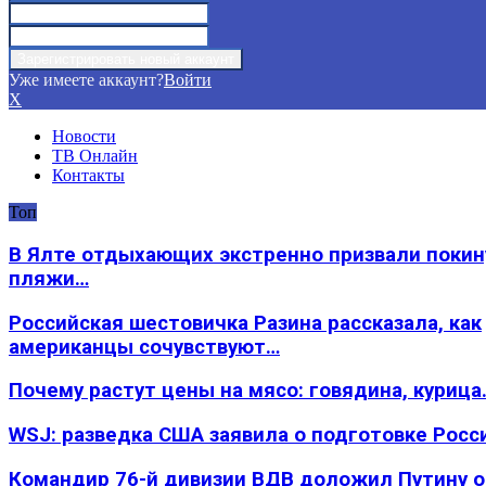
Уже имеете аккаунт?
Войти
X
Новости
ТВ Онлайн
Контакты
Топ
В Ялте отдыхающих экстренно призвали покин
пляжи…
Российская шестовичка Разина рассказала, как
американцы сочувствуют…
Почему растут цены на мясо: говядина, курица
WSJ: разведка США заявила о подготовке Росс
Командир 76-й дивизии ВДВ доложил Путину 