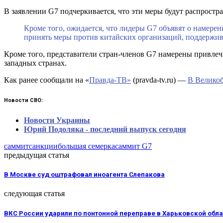
В заявлении G7 подчеркивается, что эти меры будут распростр
Кроме того, ожидается, что лидеры G7 объявят о намере
принять меры против китайских организаций, поддержи
Кроме того, представители стран-членов G7 намерены привлеч
западных странах.
Как ранее сообщали на «
Правда-ТВ»
(pravda-tv.ru) —
В Великоб
Новости СВО:
Новости Украины
Юрий Подоляка - последний выпуск сегодня
саммит
санкции
большая семерка
саммит G7
предыдущая статья
В Москве суд оштрафовал иноагента Слепакова
следующая статья
ВКС России ударили по понтонной переправе в Харьковской обла