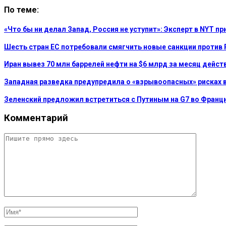
По теме:
«Что бы ни делал Запад, Россия не уступит»: Эксперт в NYT п
Шесть стран ЕС потребовали смягчить новые санкции против
Иран вывез 70 млн баррелей нефти на $6 млрд за месяц дейст
Западная разведка предупредила о «взрывоопасных» рисках в
Зеленский предложил встретиться с Путиным на G7 во Франци
Комментарий