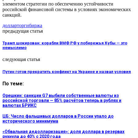
элементом стратегии по обеспечению устойчивости
российской финансовой системы в условиях экономических
санкций.
доллар
торги
биржа
предыдущая статья
Трамп шокирован: корабли ВМФ РФ у побережья Кубы — это
немыслимо
следующая статья
Путин готов прекратить конфликт на Украине и назвал условия
По теме:
Орешкин: санкции G7 выбили собственные валюты из
российской торговли — 85% расчётов теперь в рублях и
валютах БРИКС
ЦБ: Число фальшивых долларов в России упало до
исторического минимума
«Обвальная дедолларизация»: доля доллара в резервах
рухнула до 40% с 2020 года