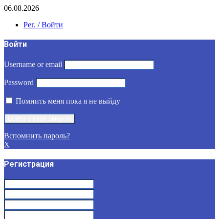
06.08.2026
Рег. / Войти
Войти
Username or email
Password
Помнить меня пока я не выйду
Вспомнить пароль?
X
Регистрация