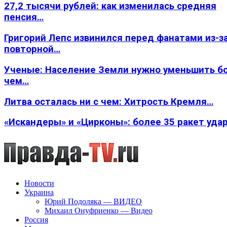
27,2 тысячи рублей: как изменилась средняя
пенсия…
Григорий Лепс извинился перед фанатами из-з
повторной…
Ученые: Население Земли нужно уменьшить б
чем…
Литва осталась ни с чем: Хитрость Кремля…
«Искандеры» и «Цирконы»: более 35 ракет уда
Новости
Украина
Юрий Подоляка — ВИДЕО
Михаил Онуфриенко — Видео
Россия