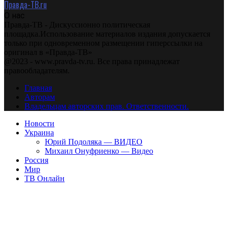
Правда-ТВ.ru
О нас
Правда-ТВ - Дискуссионно политическая
площадка.Использование материалов издания допускается
только при одновременном размещении гиперссылки на
оригинал в «Правда-ТВ»
@2023 - www.pravda-tv.ru. Все права принадлежат
правообладателям.
Главная
Авторам
Владельцам авторских прав. Ответственности.
Новости
Украина
Юрий Подоляка — ВИДЕО
Михаил Онуфриенко — Видео
Россия
Мир
ТВ Онлайн