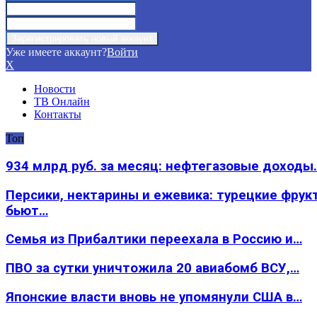
Уже имеете аккаунт?
Войти
X
Новости
ТВ Онлайн
Контакты
Топ
934 млрд руб. за месяц: нефтегазовые доходы
Персики, нектарины и ежевика: турецкие фрук
бьют…
Семья из Прибалтики переехала в Россию и…
ПВО за сутки уничтожила 20 авиабомб ВСУ,…
Японские власти вновь не упомянули США в…