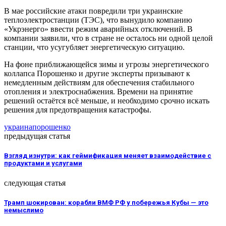
В мае российские атаки повредили три украинские
теплоэлектростанции (ТЭС), что вынудило компанию
«Укрэнерго» ввести режим аварийных отключений. В
компании заявили, что в стране не осталось ни одной целой
станции, что усугубляет энергетическую ситуацию.
На фоне приближающейся зимы и угрозы энергетического
коллапса Порошенко и другие эксперты призывают к
немедленным действиям для обеспечения стабильного
отопления и электроснабжения. Времени на принятие
решений остаётся всё меньше, и необходимо срочно искать
решения для предотвращения катастрофы.
украина
порошенко
предыдущая статья
Взгляд изнутри: как геймификация меняет взаимодействие с
продуктами и услугами
следующая статья
Трамп шокирован: корабли ВМФ РФ у побережья Кубы — это
немыслимо