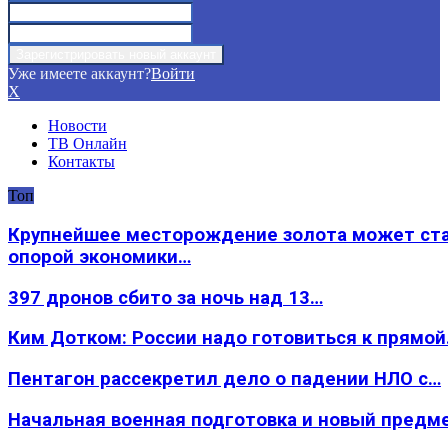
Уже имеете аккаунт?
Войти
X
Новости
ТВ Онлайн
Контакты
Топ
Крупнейшее месторождение золота может ст
опорой экономики…
397 дронов сбито за ночь над 13…
Ким Дотком: России надо готовиться к прямо
Пентагон рассекретил дело о падении НЛО с…
Начальная военная подготовка и новый предм