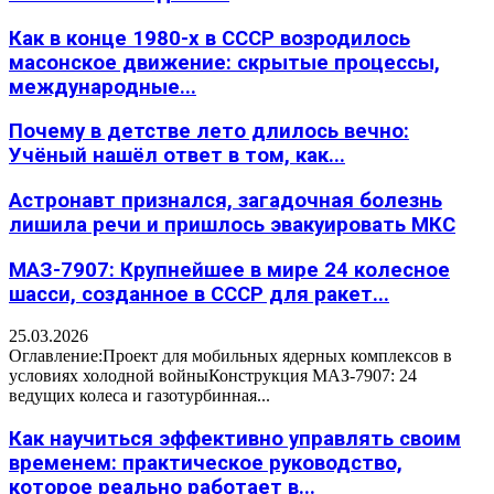
Как в конце 1980-х в СССР возродилось
масонское движение: скрытые процессы,
международные...
Почему в детстве лето длилось вечно:
Учёный нашёл ответ в том, как...
Астронавт признался, загадочная болезнь
лишила речи и пришлось эвакуировать МКС
МАЗ-7907: Крупнейшее в мире 24 колесное
шасси, созданное в СССР для ракет...
25.03.2026
Оглавление:Проект для мобильных ядерных комплексов в
условиях холодной войныКонструкция МАЗ-7907: 24
ведущих колеса и газотурбинная...
Как научиться эффективно управлять своим
временем: практическое руководство,
которое реально работает в...