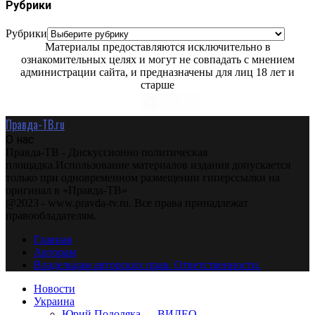
Рубрики
Рубрики
Материалы предоставляются исключительно в
ознакомительных целях и могут не совпадать с мнением
администрации сайта, и предназначены для лиц 18 лет и
старше
Правда-ТВ.ru
О нас
Правда-ТВ - Дискуссионно политическая
площадка.Использование материалов издания допускается
только при одновременном размещении гиперссылки на
оригинал в «Правда-ТВ»
@2023 - www.pravda-tv.ru. Все права принадлежат
правообладателям.
Главная
Авторам
Владельцам авторских прав. Ответственности.
Новости
Украина
Юрий Подоляка — ВИДЕО