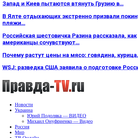
Запад и Киев пытаются втянуть Грузию в…
В Ялте отдыхающих экстренно призвали покин
пляжи…
Российская шестовичка Разина рассказала, как
американцы сочувствуют…
Почему растут цены на мясо: говядина, курица
WSJ: разведка США заявила о подготовке Росс
Новости
Украина
Юрий Подоляка — ВИДЕО
Михаил Онуфриенко — Видео
Россия
Мир
ТВ Онлайн