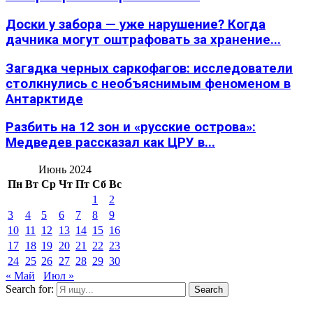
Доски у забора — уже нарушение? Когда
дачника могут оштрафовать за хранение...
Загадка черных саркофагов: исследователи
столкнулись с необъяснимым феноменом в
Антарктиде
Разбить на 12 зон и «русские острова»:
Медведев рассказал как ЦРУ в...
Июнь 2024
Пн
Вт
Ср
Чт
Пт
Сб
Вс
1
2
3
4
5
6
7
8
9
10
11
12
13
14
15
16
17
18
19
20
21
22
23
24
25
26
27
28
29
30
« Май
Июл »
Search for:
Search