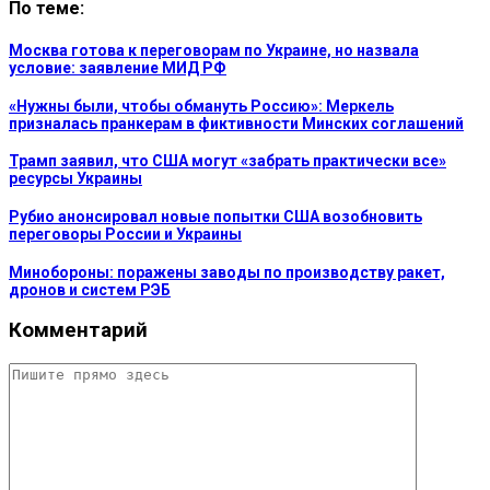
По теме:
Москва готова к переговорам по Украине, но назвала
условие: заявление МИД РФ
«Нужны были, чтобы обмануть Россию»: Меркель
призналась пранкерам в фиктивности Минских соглашений
Трамп заявил, что США могут «забрать практически все»
ресурсы Украины
Рубио анонсировал новые попытки США возобновить
переговоры России и Украины
Минобороны: поражены заводы по производству ракет,
дронов и систем РЭБ
Комментарий