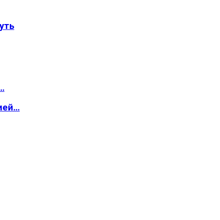
уть
…
ией…