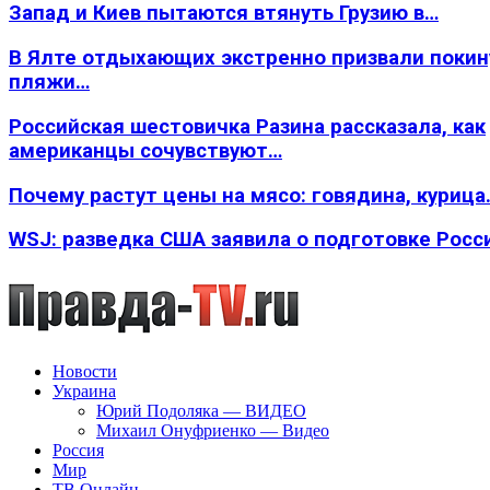
Запад и Киев пытаются втянуть Грузию в…
В Ялте отдыхающих экстренно призвали покин
пляжи…
Российская шестовичка Разина рассказала, как
американцы сочувствуют…
Почему растут цены на мясо: говядина, курица
WSJ: разведка США заявила о подготовке Росс
Новости
Украина
Юрий Подоляка — ВИДЕО
Михаил Онуфриенко — Видео
Россия
Мир
ТВ Онлайн