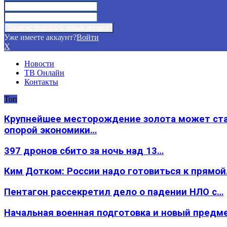
Уже имеете аккаунт?
Войти
X
Новости
ТВ Онлайн
Контакты
Топ
Крупнейшее месторождение золота может ст
опорой экономики…
397 дронов сбито за ночь над 13…
Ким Дотком: России надо готовиться к прямо
Пентагон рассекретил дело о падении НЛО с…
Начальная военная подготовка и новый предм