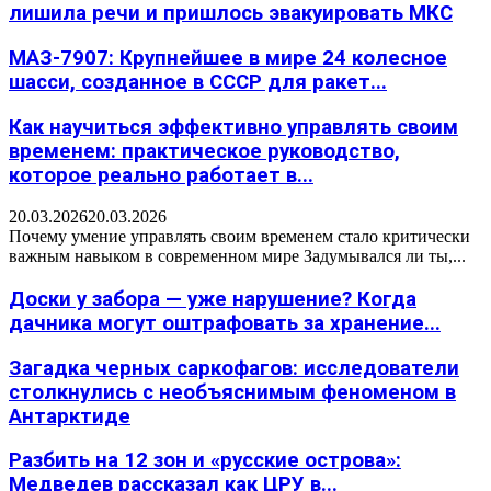
лишила речи и пришлось эвакуировать МКС
МАЗ-7907: Крупнейшее в мире 24 колесное
шасси, созданное в СССР для ракет...
Как научиться эффективно управлять своим
временем: практическое руководство,
которое реально работает в...
20.03.2026
20.03.2026
Почему умение управлять своим временем стало критически
важным навыком в современном мире Задумывался ли ты,...
Доски у забора — уже нарушение? Когда
дачника могут оштрафовать за хранение...
Загадка черных саркофагов: исследователи
столкнулись с необъяснимым феноменом в
Антарктиде
Разбить на 12 зон и «русские острова»:
Медведев рассказал как ЦРУ в...