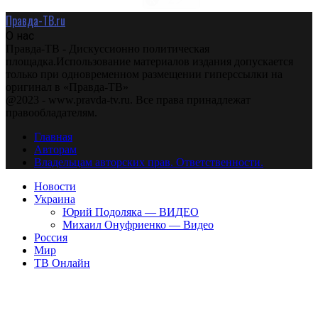
Правда-ТВ.ru
О нас
Правда-ТВ - Дискуссионно политическая
площадка.Использование материалов издания допускается
только при одновременном размещении гиперссылки на
оригинал в «Правда-ТВ»
@2023 - www.pravda-tv.ru. Все права принадлежат
правообладателям.
Главная
Авторам
Владельцам авторских прав. Ответственности.
Новости
Украина
Юрий Подоляка — ВИДЕО
Михаил Онуфриенко — Видео
Россия
Мир
ТВ Онлайн