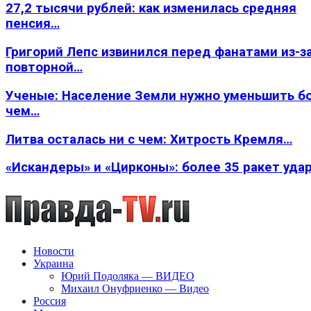
27,2 тысячи рублей: как изменилась средняя
пенсия…
Григорий Лепс извинился перед фанатами из-з
повторной…
Ученые: Население Земли нужно уменьшить б
чем…
Литва осталась ни с чем: Хитрость Кремля…
«Искандеры» и «Цирконы»: более 35 ракет уда
Новости
Украина
Юрий Подоляка — ВИДЕО
Михаил Онуфриенко — Видео
Россия