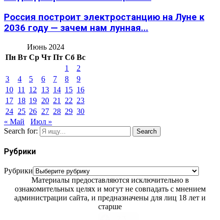
Россия построит электростанцию на Луне к
2036 году — зачем нам лунная...
Июнь 2024
Пн
Вт
Ср
Чт
Пт
Сб
Вс
1
2
3
4
5
6
7
8
9
10
11
12
13
14
15
16
17
18
19
20
21
22
23
24
25
26
27
28
29
30
« Май
Июл »
Search for:
Search
Рубрики
Рубрики
Материалы предоставляются исключительно в
ознакомительных целях и могут не совпадать с мнением
администрации сайта, и предназначены для лиц 18 лет и
старше