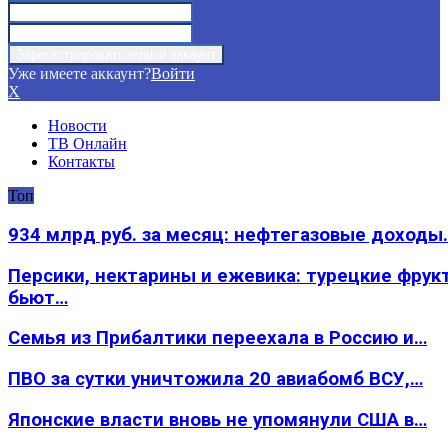
Уже имеете аккаунт?
Войти
X
Новости
ТВ Онлайн
Контакты
Топ
934 млрд руб. за месяц: нефтегазовые доходы
Персики, нектарины и ежевика: турецкие фрук
бьют…
Семья из Прибалтики переехала в Россию и…
ПВО за сутки уничтожила 20 авиабомб ВСУ,…
Японские власти вновь не упомянули США в…