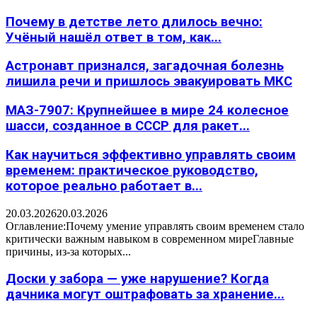
Почему в детстве лето длилось вечно:
Учёный нашёл ответ в том, как...
Астронавт признался, загадочная болезнь
лишила речи и пришлось эвакуировать МКС
МАЗ-7907: Крупнейшее в мире 24 колесное
шасси, созданное в СССР для ракет...
Как научиться эффективно управлять своим
временем: практическое руководство,
которое реально работает в...
20.03.2026
20.03.2026
Оглавление:Почему умение управлять своим временем стало
критически важным навыком в современном миреГлавные
причины, из-за которых...
Доски у забора — уже нарушение? Когда
дачника могут оштрафовать за хранение...