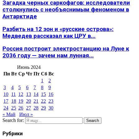
Загадка черных саркофагов: исследователи
столкнулись с необъяснимым феноменом в
Антарктиде
Разбить на 12 зон и «русские острова»:
Медведев рассказал как ЦРУ в...
Россия построит электростанцию на Луне к
2036 году — зачем нам лунная...
Июнь 2024
Пн
Вт
Ср
Чт
Пт
Сб
Вс
1
2
3
4
5
6
7
8
9
10
11
12
13
14
15
16
17
18
19
20
21
22
23
24
25
26
27
28
29
30
« Май
Июл »
Search for:
Search
Рубрики