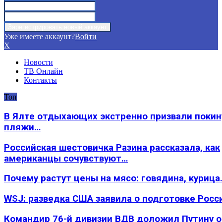
Уже имеете аккаунт?
Войти
X
Новости
ТВ Онлайн
Контакты
Топ
В Ялте отдыхающих экстренно призвали покин
пляжи…
Российская шестовичка Разина рассказала, как
американцы сочувствуют…
Почему растут цены на мясо: говядина, курица
WSJ: разведка США заявила о подготовке Росс
Командир 76-й дивизии ВДВ доложил Путину 