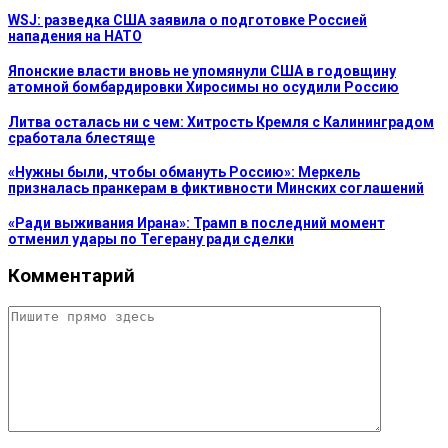
WSJ: разведка США заявила о подготовке Россией
нападения на НАТО
Японские власти вновь не упомянули США в годовщину
атомной бомбардировки Хиросимы но осудили Россию
Литва осталась ни с чем: Хитрость Кремля с Калининградом
сработала блестяще
«Нужны были, чтобы обмануть Россию»: Меркель
призналась пранкерам в фиктивности Минских соглашений
«Ради выживания Ирана»: Трамп в последний момент
отменил удары по Тегерану ради сделки
Комментарий