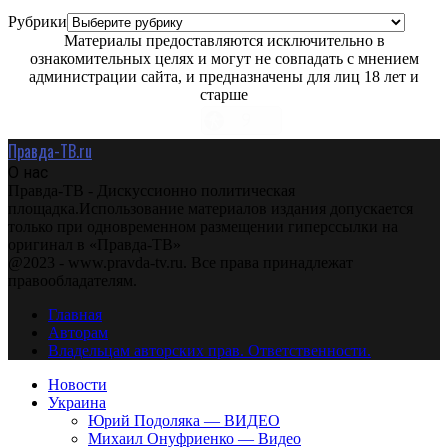
Рубрики
Материалы предоставляются исключительно в
ознакомительных целях и могут не совпадать с мнением
администрации сайта, и предназначены для лиц 18 лет и
старше
Правда-ТВ.ru
О нас
Правда-ТВ - Дискуссионно политическая
площадка.Использование материалов издания допускается
только при одновременном размещении гиперссылки на
оригинал в «Правда-ТВ»
@2023 - www.pravda-tv.ru. Все права принадлежат
правообладателям.
Главная
Авторам
Владельцам авторских прав. Ответственности.
Новости
Украина
Юрий Подоляка — ВИДЕО
Михаил Онуфриенко — Видео