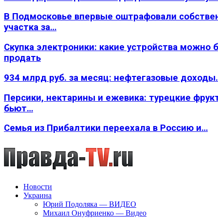
В Подмосковье впервые оштрафовали собстве
участка за…
Скупка электроники: какие устройства можно 
продать
934 млрд руб. за месяц: нефтегазовые доходы
Персики, нектарины и ежевика: турецкие фрук
бьют…
Семья из Прибалтики переехала в Россию и…
Новости
Украина
Юрий Подоляка — ВИДЕО
Михаил Онуфриенко — Видео